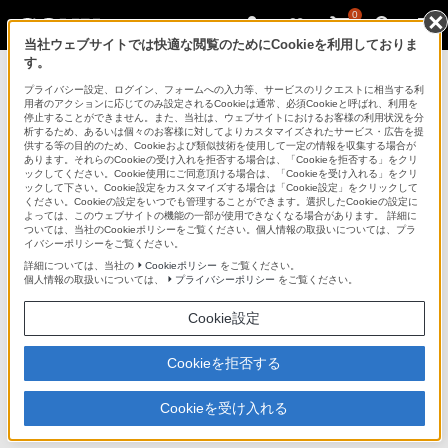
0
当社ウェブサイトでは快適な閲覧のためにCookieを利用しておりま
す。
ICレコーダー／集音器
プライバシー設定、ログイン、フォームへの入力等、サービスのリクエストに相当する利
用者のアクションに応じてのみ設定されるCookieは通常、必須Cookieと呼ばれ、利用を
停止することができません。また、当社は、ウェブサイトにおけるお客様の利用状況を分
析するため、あるいは個々のお客様に対してよりカスタマイズされたサービス・広告を提
MS-EX4GD
供する等の目的のため、Cookieおよび類似技術を使用して一定の情報を収集する場合が
あります。それらのCookieの受け入れを拒否する場合は、「Cookieを拒否する」をクリ
ックしてください。Cookie使用にご同意頂ける場合は、「Cookieを受け入れる」をクリ
ックして下さい。Cookie設定をカスタマイズする場合は「Cookie設定」をクリックして
PCM-D1専用“メモリースティックPRO-HG デュオ”
MS-EX4GD
ください。Cookieの設定をいつでも管理することができます。選択したCookieの設定に
よっては、このウェブサイトの機能の一部が使用できなくなる場合があります。 詳細に
ついては、当社のCookieポリシーをご覧ください。個人情報の取扱いについては、プラ
イバシーポリシーをご覧ください。
対応商品・アクセサリー
詳細については、当社の
Cookieポリシー
をご覧ください。
個人情報の取扱いについては、
プライバシーポリシー
をご覧ください。
リニアPCMレコーダー(1)
Cookie設定
ページトップへ
Cookieを拒否する
Cookieを受け入れる