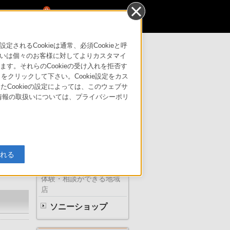
0
るCookieは通常、必須Cookieと呼
いは個々のお客様に対してよりカスタマイ
す。それらのCookieの受け入れを拒否す
サポート・お問い合わせ
」をクリックして下さい。Cookie設定をカス
たCookieの設定によっては、このウェブサ
人情報の取扱いについては、プライバシーポリ
ソニーの直営店
入れる
体験・相談ができる地域
店
ソニーショップ