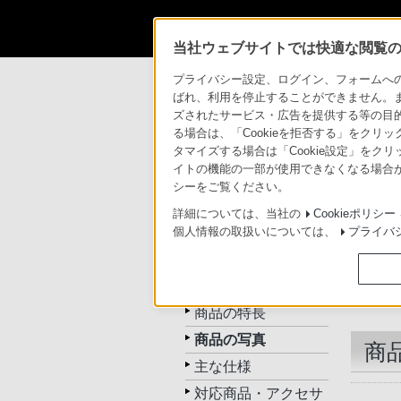
当社ウェブサイトでは快適な閲覧のた
商品情報・ストア
ICレコーダー／集音器
プライバシー設定、ログイン、フォームへの入
ばれ、利用を停止することができません。
ズされたサービス・広告を提供する等の目的の
ICレコーダー／集音
る場合は、「Cookieを拒否する」をクリッ
タマイズする場合は「Cookie設定」をク
イトの機能の一部が使用できなくなる場合が
トップ
商品一覧
関連
シーをご覧ください。
詳細については、当社の
Cookieポリシー
個人情報の取扱いについては、
プライバ
PCM-D1
トップ
商品の特長
商品の写真
商
主な仕様
対応商品・アクセサ