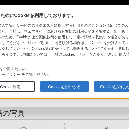
My Sonyに新規登録
サインイン
サインインするともっと便利に
めにCookieを利用しております。
PCM-D1
商品の写真
力等、サービスのリクエストに相当する利用者のアクションに応じてのみ設定され
また、当社は、ウェブサイトにおけるお客様の利用状況を分析するため、ある
ため、Cookieおよび類似技術を使用して一定の情報を収集する場合がありま
器
クしてください。Cookie使用にご同意頂ける場合は、「Cookieを受け入れる
リックしてください。Cookieの設定をいつでも管理することができます。選択し
あります。 詳細については、当社のCookieポリシーをご覧ください。個
ソニーストア
商品
比較表
お買い物情報
をご覧ください。
シーポリシー
をご覧ください。
リニアPCMレコーダー
Cookie設定
Cookieを拒否する
Cookieを受け
PCM-D1
品の写真