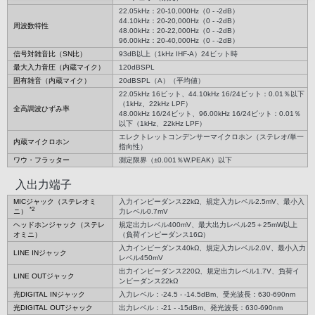
22.05kHz：20-10,000Hz（0 - -2dB）
44.10kHz：20-20,000Hz（0 - -2dB）
周波数特性
48.00kHz：20-22,000Hz（0 - -2dB）
96.00kHz：20-40,000Hz（0 - -2dB）
信号対雑音比（SN比）
93dB以上（1kHz IHF-A）24ビット時
最大入力音圧（内蔵マイク）
120dBSPL
固有雑音（内蔵マイク）
20dBSPL（A）（平均値）
22.05kHz 16ビット、44.10kHz 16/24ビット：0.01％以下
（1kHz、22kHz LPF）
全高調波ひずみ率
48.00kHz 16/24ビット、96.00kHz 16/24ビット：0.01％
以下（1kHz、22kHz LPF）
エレクトレットコンデンサーマイクロホン（ステレオ/単一
内蔵マイクロホン
指向性）
ワウ・フラッター
測定限界（±0.001％W.PEAK）以下
入出力端子
MICジャック（ステレオミ
入力インピーダンス22kΩ、規定入力レベル2.5mV、最小入
*2
ニ）
力レベル0.7mV
ヘッドホンジャック（ステレ
規定出力レベル400mV、最大出力レベル25＋25mW以上
オミニ）
（負荷インピーダンス16Ω）
入力インピーダンス40kΩ、規定入力レベル2.0V、最小入力
LINE INジャック
レベル450mV
出力インピーダンス220Ω、規定出力レベル1.7V、負荷イ
LINE OUTジャック
ンピーダンス22kΩ
光DIGITAL INジャック
入力レベル：-24.5 - -14.5dBm、受光波長：630-690nm
光DIGITAL OUTジャック
出力レベル：-21 - -15dBm、発光波長：630-690nm