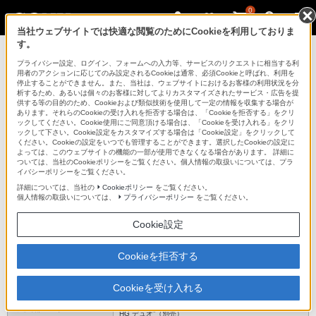
0
当社ウェブサイトでは快適な閲覧のためにCookieを利用しておりま
す。
ICレコーダー／集音器
プライバシー設定、ログイン、フォームへの入力等、サービスのリクエストに相当する利
用者のアクションに応じてのみ設定されるCookieは通常、必須Cookieと呼ばれ、利用を
停止することができません。また、当社は、ウェブサイトにおけるお客様の利用状況を分
析するため、あるいは個々のお客様に対してよりカスタマイズされたサービス・広告を提
PCM-D50
供する等の目的のため、Cookieおよび類似技術を使用して一定の情報を収集する場合が
あります。それらのCookieの受け入れを拒否する場合は、「Cookieを拒否する」をクリ
ックしてください。Cookie使用にご同意頂ける場合は、「Cookieを受け入れる」をクリ
ックして下さい。Cookie設定をカスタマイズする場合は「Cookie設定」をクリックして
リニアPCMレコーダー
PCM-D50
ください。Cookieの設定をいつでも管理することができます。選択したCookieの設定に
よっては、このウェブサイトの機能の一部が使用できなくなる場合があります。 詳細に
ついては、当社のCookieポリシーをご覧ください。個人情報の取扱いについては、プラ
イバシーポリシーをご覧ください。
主な仕様
詳細については、当社の
Cookieポリシー
をご覧ください。
個人情報の取扱いについては、
プライバシーポリシー
をご覧ください。
仕様表
Cookie設定
基本機能
Cookieを拒否する
リニアPCM（WAV）44.1/48/96kHz 16/24bit、22.05kHz
録音形式
16bit
再生対応ファイルフォーマッ
リニアPCM（WAV）44.1/48/96kHz 16/24bit、22.05kHz
Cookieを受け入れる
ト
16bit、MP3（対応ビットレート：32-320kbps、VBR）
内蔵4GBフラッシュメモリー、“メモリースティック PRO-
*1
対応外部メモリー
HG デュオ”（別売）