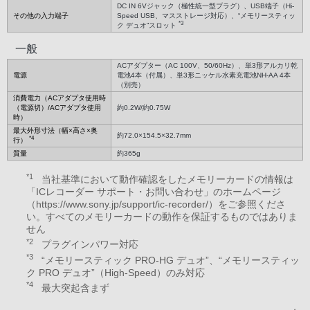
DC IN 6Vジャック（極性統一型プラグ）、USB端子（Hi-
その他の入力端子
Speed USB、マスストレージ対応）、“メモリースティッ
*3
ク デュオ”スロット
一般
ACアダプター（AC 100V、50/60Hz）、単3形アルカリ乾
電源
電池4本（付属）、単3形ニッケル水素充電池NH-AA 4本
（別売）
消費電力（ACアダプタ使用時
（電源切）/ACアダプタ使用
約0.2W/約0.75W
時）
最大外形寸法（幅×高さ×奥
約72.0×154.5×32.7mm
*4
行）
質量
約365g
*1
当社基準において動作確認をしたメモリーカードの情報は
「ICレコーダー サポート・お問い合わせ」のホームページ
（https://www.sony.jp/support/ic-recorder/）をご参照くださ
い。すべてのメモリーカードの動作を保証するものではありま
せん
*2
プラグインパワー対応
*3
“メモリースティック PRO-HG デュオ”、“メモリースティッ
ク PRO デュオ”（High-Speed）のみ対応
*4
最大突起含まず