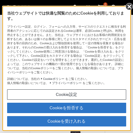
0
当社ウェブサイトでは快適な閲覧のためにCookieを利用しておりま
す。
ICレコーダー／集音器
プライバシー設定、ログイン、フォームへの入力等、サービスのリクエストに相当する利
用者のアクションに応じてのみ設定されるCookieは通常、必須Cookieと呼ばれ、利用を
停止することができません。また、当社は、ウェブサイトにおけるお客様の利用状況を分
析するため、あるいは個々のお客様に対してよりカスタマイズされたサービス・広告を提
RM-PCM1
供する等の目的のため、Cookieおよび類似技術を使用して一定の情報を収集する場合が
あります。それらのCookieの受け入れを拒否する場合は、「Cookieを拒否する」をクリ
ックしてください。Cookie使用にご同意頂ける場合は、「Cookieを受け入れる」をクリ
ックして下さい。Cookie設定をカスタマイズする場合は「Cookie設定」をクリックして
本体操作のタッチノイズを防止
ください。Cookieの設定をいつでも管理することができます。選択したCookieの設定に
よっては、このウェブサイトの機能の一部が使用できなくなる場合があります。 詳細に
リモートコマンダー
ついては、当社のCookieポリシーをご覧ください。個人情報の取扱いについては、プラ
RM-PCM1
イバシーポリシーをご覧ください。
詳細については、当社の
Cookieポリシー
をご覧ください。
個人情報の取扱いについては、
プライバシーポリシー
をご覧ください。
生産完了
オープン価格
Cookie設定
Cookieを拒否する
Cookieを受け入れる