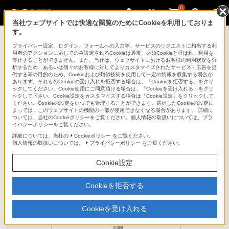
0
当社ウェブサイトでは快適な閲覧のためにCookieを利用しておりま
す。
ICレコーダー／集音器
プライバシー設定、ログイン、フォームへの入力等、サービスのリクエストに相当する利
用者のアクションに応じてのみ設定されるCookieは通常、必須Cookieと呼ばれ、利用を
停止することができません。また、当社は、ウェブサイトにおけるお客様の利用状況を分
析するため、あるいは個々のお客様に対してよりカスタマイズされたサービス・広告を提
VCT-PCM1
供する等の目的のため、Cookieおよび類似技術を使用して一定の情報を収集する場合が
あります。それらのCookieの受け入れを拒否する場合は、「Cookieを拒否する」をクリ
ックしてください。Cookie使用にご同意頂ける場合は、「Cookieを受け入れる」をクリ
ックして下さい。Cookie設定をカスタマイズする場合は「Cookie設定」をクリックして
自由な角度で設置。振動も低減
ください。Cookieの設定をいつでも管理することができます。選択したCookieの設定に
よっては、このウェブサイトの機能の一部が使用できなくなる場合があります。 詳細に
三脚
ついては、当社のCookieポリシーをご覧ください。個人情報の取扱いについては、プラ
VCT-PCM1
イバシーポリシーをご覧ください。
詳細については、当社の
Cookieポリシー
をご覧ください。
個人情報の取扱いについては、
プライバシーポリシー
をご覧ください。
生産完了
オープン価格
Cookie設定
Cookieを拒否する
Cookieを受け入れる