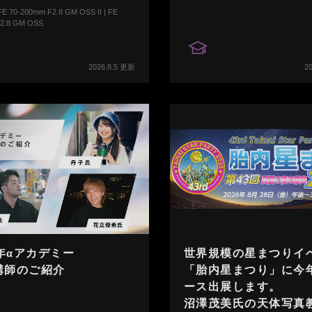
 FE 70-200mm F2.8 GM OSS II | FE
2.8 GM OSS
2026.8.5 更新
2
6年αアカデミー
世界規模の星まつりイ
講師のご紹介
「胎内星まつり」に今
ース出展します。
沼澤茂美氏の天体写真