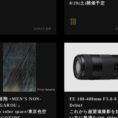
8/29(土)開催予定
2026.8.5 更新
2
裕翔 ×MEN’S NON-
FE 100-400mm F5.6-8
GAROU」
Debut
o color space/東京色空
これから超望遠撮影を
#COT7DF
い方に最適な100-400