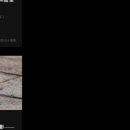
C |
026.8.4 更新
撮影――