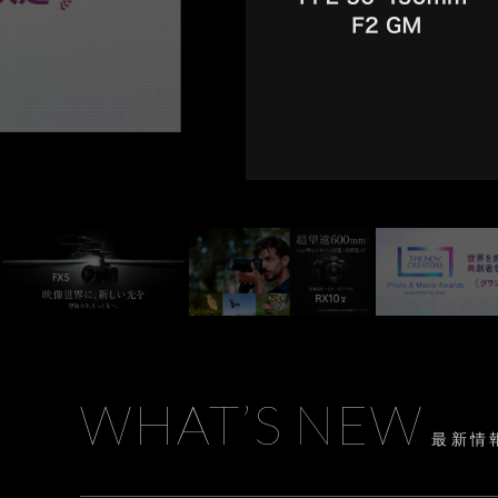
RX1R III
α6700
VLOG
α7R VI
α7 V
α7C Se
RX1R III
α6700
VLOG
WHAT’S NEW
最新情