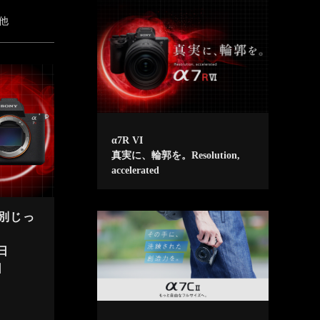
他
α7R VI
真実に、輪郭を。Resolution,
accelerated
特別じっ
日
日