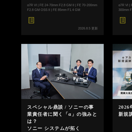
α7R VI | FE 24-70mm F2.8 GM II | FE 70-200mm
α7R VI |
F2.8 GM OSS II | FE 85mm F1.4 GM
300mm F
2026.8.5 更新
スペシャル鼎談 / ソニーの事
202
業責任者に聞く「α」の強みと
新規
は？
ソニー システムが拓く