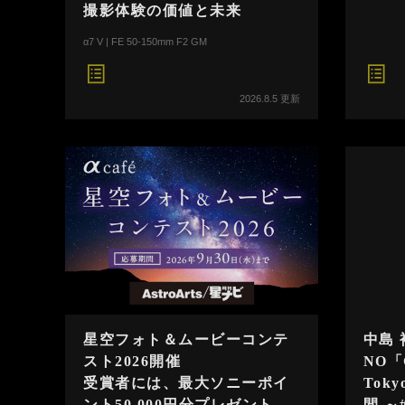
撮影体験の価値と未来
α7 V | FE 50-150mm F2 GM
2026.8.5 更新
星空フォト＆ムービーコンテ
中島 
スト2026開催
NO「
受賞者には、最大ソニーポイ
Toky
ント50,000円分プレゼント。
間 ～