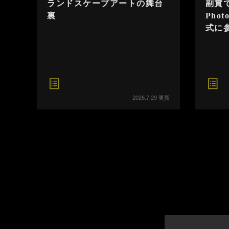
ランドスケープアートの舞台
副賞で
裏
Phot
式に
2026.7.29 更新