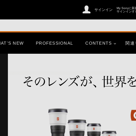
My Sonyに
サインイン
サインインす
AT’S NEW
PROFESSIONAL
CONTENTS
関連
er
CinemaLine
ries
心にふれた一瞬、この想いを
そのまま、未来へ。
er
CinemaLine