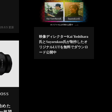
026.8.5 更新
映像ディレクターKai Yoshihara
氏とSuyorukun氏が制作したオ
リジナルLUTを無料でダウンロ
ード公開中
 OSS
始めた
mm超望