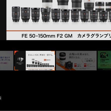
CAM
NEW generation
ries
心にふれた一瞬、この想いを
そのまま、未来へ。
CAM
NEW generation
報