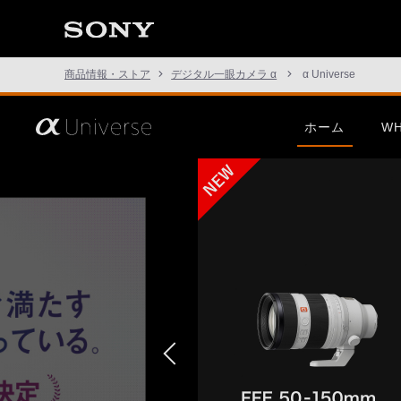
た
こ
と
の
な
商品情報・ストア
デジタル一眼カメラ α
α Universe
い
世
界
へ。
さ
ホーム
WH
α
あ、
Universe
見
た
こ
この挑戦は、次の表現のため
α1 II
G Mast
と
に。
の
な
い
世
界
へ。
α
Universe
α7R VI
α7 V
α7C Se
この挑戦は、次の表現のため
α1 II
G Mast
に。