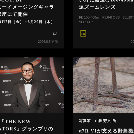
ニーイメージングギャラ
遠ズームレンズ
銀座にて開催
FE 100-400mm F5.6-8 OSS | SEL20T
年8月7日（金）～8月20日（木）
SEL14TC
2026.8.5 更新
2
写真家 山田芳文 氏
「THE NEW
ATORS」グランプリの
α7R VIが支える野鳥