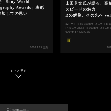
「Sony World
山田芳文氏が語る、高
ography Awards」表彰
スピードの魅力
参加しての思い
Rの解像、その先へ vol
α7R VI | FE 50-150mm F2 GM | FE 
F4.5 GM OSS | FE 300mm F2.8 GM 
600mm F4 GM OSS
2026.7.29 更新
20
もっと見る
記事一覧へ