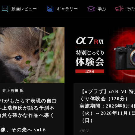
動画
レビュー
ギャラリー
学ぶ
その
 井上浩輝 氏
【αプラザ】α7R VI 
くり体験会（120分）
 VIがもたらす表現の自由
実施期間：2026年8月4
井上浩輝氏が語る予測不
（火）～2026年11月1
自然を確かな作品へ導く
（日）
像、その先へ vol.6
α7R VI