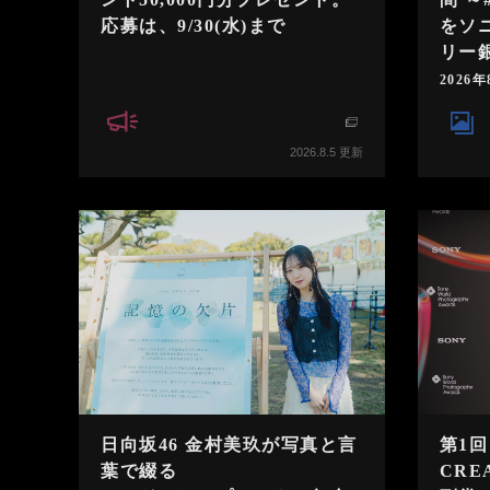
応募は、9/30(水)まで
をソ
リー
2026
2026.8.5 更新
日向坂46 金村美玖が写真と言
第1回
葉で綴る
CRE