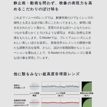
静止画・動画を問わず、映像の表現力を高
めるこだわりのぼけ味を
これまでソニーのGレンズでは、解像性能だけでなくレンズの
個性とも言えるぼけ味に常にこだわってきました。鮮明に描
き出されたピント面から、背景の大きなぼけへとなだらかに
つながる柔らかくとろけるような描写は、作品に自然な立体
感をもたらします。G Masterでは、プレミアムレンズにふさ
わしい美しいぼけを追求し、新規光学エレメントの開発や新
たな調整方法を採用。さらに、設計の初期段階からシミュレ
ーションを重ねることで、G Masterそれぞれのレンズに最適
なぼけ像を実現しています。
他に類をみない超高度非球面レンズ