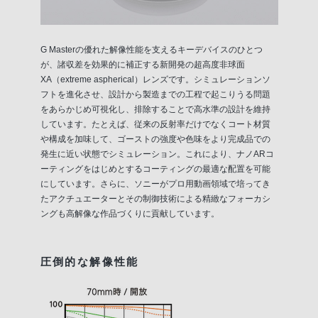
G Masterの優れた解像性能を支えるキーデバイスのひとつ
が、諸収差を効果的に補正する新開発の超高度非球面
XA（extreme aspherical）レンズです。シミュレーションソ
フトを進化させ、設計から製造までの工程で起こりうる問題
をあらかじめ可視化し、排除することで高水準の設計を維持
しています。たとえば、従来の反射率だけでなくコート材質
や構成を加味して、ゴーストの強度や色味をより完成品での
発生に近い状態でシミュレーション。これにより、ナノARコ
ーティングをはじめとするコーティングの最適な配置を可能
にしています。さらに、ソニーがプロ用動画領域で培ってき
たアクチュエーターとその制御技術による精緻なフォーカシ
ングも高解像な作品づくりに貢献しています。
圧倒的な解像性能