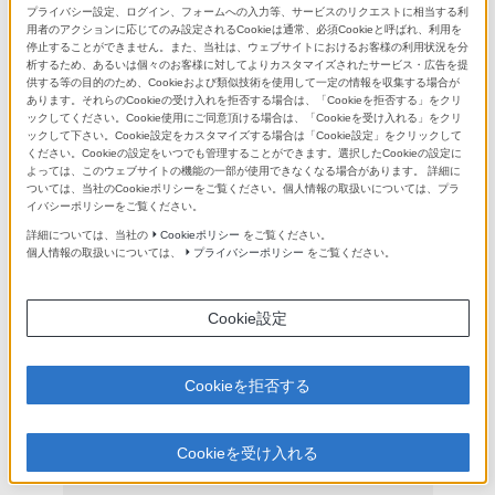
プライバシー設定、ログイン、フォームへの入力等、サービスのリクエストに相当する利
用者のアクションに応じてのみ設定されるCookieは通常、必須Cookieと呼ばれ、利用を
停止することができません。また、当社は、ウェブサイトにおけるお客様の利用状況を分
析するため、あるいは個々のお客様に対してよりカスタマイズされたサービス・広告を提
供する等の目的のため、Cookieおよび類似技術を使用して一定の情報を収集する場合が
FE 24mm F1.4 GM
あります。それらのCookieの受け入れを拒否する場合は、「Cookieを拒否する」をクリ
ックしてください。Cookie使用にご同意頂ける場合は、「Cookieを受け入れる」をクリ
商品特長
ックして下さい。Cookie設定をカスタマイズする場合は「Cookie設定」をクリックして
ください。Cookieの設定をいつでも管理することができます。選択したCookieの設定に
FE 24mm F1.4 GM
よっては、このウェブサイトの機能の一部が使用できなくなる場合があります。 詳細に
ついては、当社のCookieポリシーをご覧ください。個人情報の取扱いについては、プラ
イバシーポリシーをご覧ください。
詳細については、当社の
Cookieポリシー
をご覧ください。
個人情報の取扱いについては、
プライバシーポリシー
をご覧ください。
Cookie設定
Cookieを拒否する
Cookieを受け入れる
XDリニアモーター説明