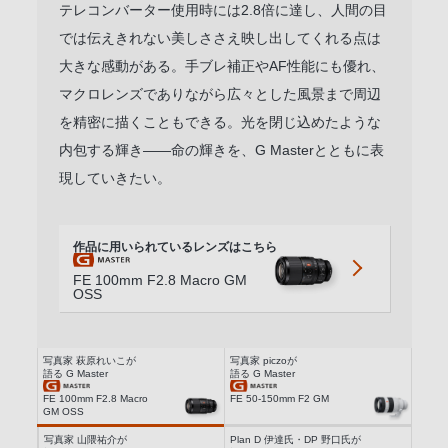
テレコンバーター使用時には2.8倍に達し、人間の目
では伝えきれない美しささえ映し出してくれる点は
大きな感動がある。手ブレ補正やAF性能にも優れ、
マクロレンズでありながら広々とした風景まで周辺
を精密に描くこともできる。光を閉じ込めたような
内包する輝き――命の輝きを、G Masterとともに表
現していきたい。
作品に用いられている
レンズはこちら
FE 100mm F2.8 Macro GM
OSS
写真家 萩原れいこが
写真家 piczoが
語る G Master
語る G Master
FE 100mm F2.8 Macro
FE 50-150mm F2 GM
GM OSS
写真家 山隈祐介が
Plan D 伊達氏・DP 野口氏が