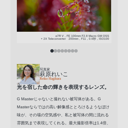
α7R V，FE 100mm F2.8 Macro GM OSS
+ 2X Teleconverter 200mm，F11，0.6秒，ISO100
写真家
萩原れいこ
Reiko Hagihara
光を宿した命の輝きを表現するレンズ。
G Masterじゃないと撮れない被写体がある。G
Masterならではの高い解像感ととろけるようなぼけ
味が、その場の空気感や、私と被写体の間に流れる
雰囲気まで表現してくれる。最大撮影倍率は1.4倍、