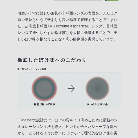
研磨が非常に難しい形状の非球面レンズの表面を、0.01ミク
ロン単位という従来よりも高い精度で管理することで生まれ
た、超高度非球面XA（extreme aspherical）レンズ。非球面
レンズで発生しやすい輪線ぼけを大幅に低減することで、美
しいぼけ味を損なうことなく高い解像感を実現しています。
徹底したぼけ味へのこだわり
G Masterの設計には、ぼけの質をより高めるために最新のシ
ミュレーション手法を導入。ピントが合ったシャープな部分
から、とろけるように徐々にぼけていく理想的なぼけ像を実