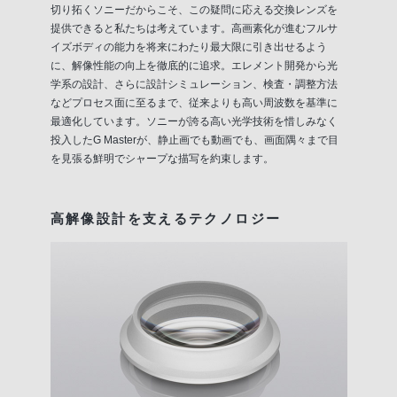
切り拓くソニーだからこそ、この疑問に応える交換レンズを
提供できると私たちは考えています。高画素化が進むフルサ
イズボディの能力を将来にわたり最大限に引き出せるよう
に、解像性能の向上を徹底的に追求。エレメント開発から光
学系の設計、さらに設計シミュレーション、検査・調整方法
などプロセス面に至るまで、従来よりも高い周波数を基準に
最適化しています。ソニーが誇る高い光学技術を惜しみなく
投入したG Masterが、静止画でも動画でも、画面隅々まで目
を見張る鮮明でシャープな描写を約束します。
高解像設計を支えるテクノロジー