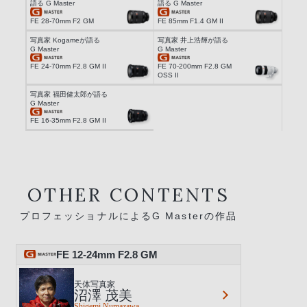
語る G Master
語る G Master
FE 28-70mm F2 GM
FE 85mm F1.4 GM II
写真家 Kogameが語る
写真家 井上浩輝が語る
G Master
G Master
FE 24-70mm F2.8 GM II
FE 70-200mm F2.8 GM
OSS II
写真家 福田健太郎が語る
G Master
FE 16-35mm F2.8 GM II
OTHER CONTENTS
プロフェッショナルによるG Masterの作品
FE 12-24mm F2.8 GM
天体写真家
沼澤 茂美
Shigemi Numazawa