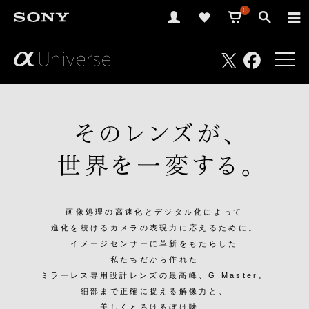
0
さ
Facebook
Twitter
あ、
見
た
こ
と
の
な
い
世
界
へ。
α
Universe
画像処理の高速化とデジタル化によって
進化を続けるカメラの表現力に応えるために。
イメージセンサーに革新をもたらした
私たちだから作れた
ミラーレス専用設計レンズの最高峰、G Master。
細部まで正確に捉える解像力と、
美しくとろけるぼけ味、