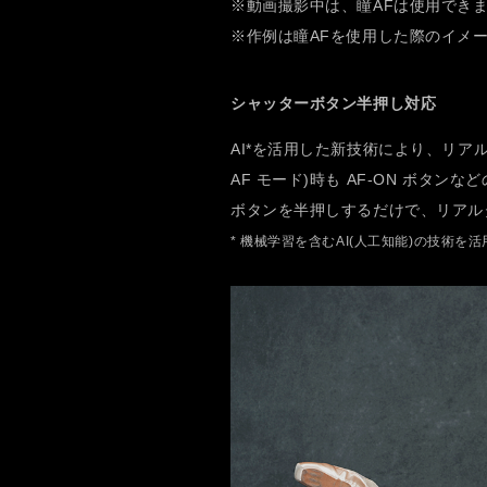
※動画撮影中は、瞳AFは使用でき
※作例は瞳AFを使用した際のイメ
シャッターボタン半押し対応
AI*を活用した新技術により、リアル
AF モード)時も AF-ON ボタ
ボタンを半押しするだけで、リアル
* 機械学習を含むAI(人工知能)の技術を