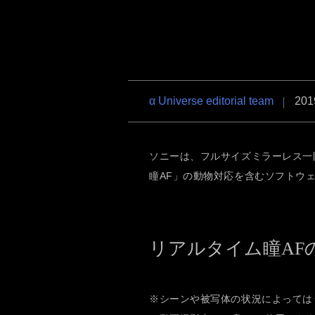
RX1R III
α6700
VLOG
α7R VI
α7 V
α7C Se
α Universe editorial team
201
ソニーは、フルサイズミラーレス一眼カメ
瞳AF」の動物対応を含むソフトウ
RX1R III
α6700
VLOG
リアルタイム瞳AF
※シーンや被写体の状況によっては