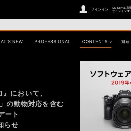
My Sonyに
サインイン
サインインす
AT’S NEW
PROFESSIONAL
CONTENTS
関連
er
CinemaLine
 III』において、
F」の動物対応を含む
ries
心にふれた一瞬、この想いを
そのまま、未来へ。
デート
er
CinemaLine
お知らせ