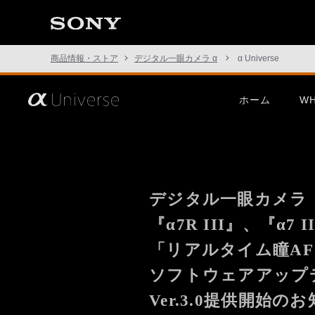
た
こ
と
の
な
商品情報・ストア
デジタル一眼カメラ α
α Universe
い
世
界
へ。
さ
ホーム
WH
α
あ、
Universe
見
た
こ
この挑戦は、次の表現のため
α1 II
G Mast
と
に。
の
な
い
デジタル一眼カメラ
世
界
へ。
『α7R III』、『α7
α
Universe
「リアルタイム瞳A
α7R VI
α7 V
α7C Se
ソフトウェアアップ
この挑戦は、次の表現のため
α1 II
G Mast
に。
Ver.3.0提供開始の