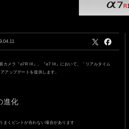
CAM
NEW generation
ries
心にふれた一瞬、この想いを
そのまま、未来へ。
9.04.11
ラ『α7R III』、『α7 III』において、「リアルタイム
ェアアップデートを提供します。
CAM
NEW generation
の進化
うまくピントが合わない場合があります