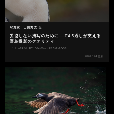
写真家 山田芳文 氏
妥協しない描写のために──F4.5通しが支える
野鳥撮影のクオリティ
α1 II | α7R VI | FE 100-400mm F4.5 GM OSS
2026.6.24 更新