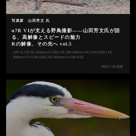
写真家 山田芳文 氏
α7R VIが支える野鳥撮影――山田芳文氏が語
る、高解像とスピードの魅力
Rの解像、その先へ vol.5
α7R VI | FE 50-150mm F2 GM | FE 100-400mm F4.5 GM OSS | FE
300mm F2.8 GM OSS | FE 600mm F4 GM OSS
2026.7.29 更新