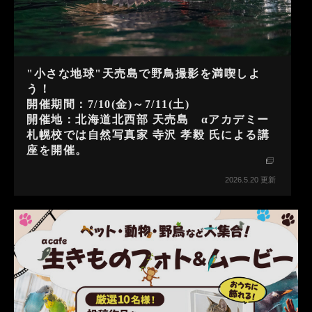
"小さな地球"天売島で野鳥撮影を満喫しよ
う！
開催期間：7/10(金)～7/11(土)
開催地：北海道北西部 天売島 αアカデミー
札幌校では自然写真家 寺沢 孝毅 氏による講
座を開催。
2026.5.20 更新