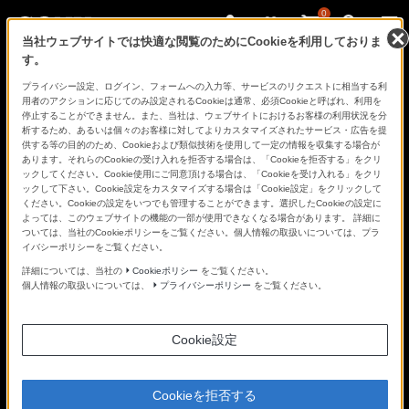
0
当社ウェブサイトでは快適な閲覧のためにCookieを利用しておりま
す。
さ
Facebook
Twitter
プライバシー設定、ログイン、フォームへの入力等、サービスのリクエストに相当する利
あ、
用者のアクションに応じてのみ設定されるCookieは通常、必須Cookieと呼ばれ、利用を
見
停止することができません。また、当社は、ウェブサイトにおけるお客様の利用状況を分
た
析するため、あるいは個々のお客様に対してよりカスタマイズされたサービス・広告を提
こ
供する等の目的のため、Cookieおよび類似技術を使用して一定の情報を収集する場合が
と
あります。それらのCookieの受け入れを拒否する場合は、「Cookieを拒否する」をクリ
の
NEWS
ックしてください。Cookie使用にご同意頂ける場合は、「Cookieを受け入れる」をクリ
な
ックして下さい。Cookie設定をカスタマイズする場合は「Cookie設定」をクリックして
い
ください。Cookieの設定をいつでも管理することができます。選択したCookieの設定に
世
よっては、このウェブサイトの機能の一部が使用できなくなる場合があります。 詳細に
界
ついては、当社のCookieポリシーをご覧ください。個人情報の取扱いについては、プラ
へ。
記事一覧
イバシーポリシーをご覧ください。
α
Universe
詳細については、当社の
Cookieポリシー
をご覧ください。
個人情報の取扱いについては、
プライバシーポリシー
をご覧ください。
コンテンツタイプ
Cookie設定
テーマ
野鳥
Cookieを拒否する