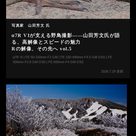
写真家 山田芳文 氏
α7R VIが支える野鳥撮影――山田芳文氏が語
る、高解像とスピードの魅力
Rの解像、その先へ vol.5
α7R VI | FE 50-150mm F2 GM | FE 100-400mm F4.5 GM OSS | FE
300mm F2.8 GM OSS | FE 600mm F4 GM OSS
2026.7.29 更新