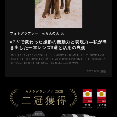
フォトグラファー もろんのん 氏
α7 Vで変わった撮影の機動力と表現力―私が導
き出した一軍レンズ5選と活用の裏側
α9 III | α7R V | α7 V | α7C II | FE 16-35mm F2.8 GM II | FE 24-70mm F2.8
GM II | FE 50-150mm F2 GM | FE 70-200mm F2.8 GM OSS II | Sonnar T*
FE 55mm F1.8 ZA | FE 100mm F2.8 Macro GM OSS
2026.6.24 更新