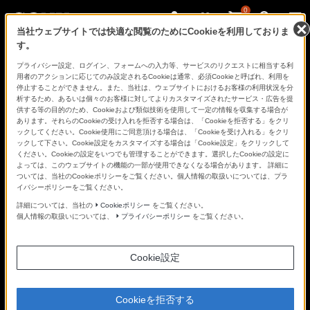
0
当社ウェブサイトでは快適な閲覧のためにCookieを利用しておりま
す。
さ
Facebook
Twitter
プライバシー設定、ログイン、フォームへの入力等、サービスのリクエストに相当する利
あ、
用者のアクションに応じてのみ設定されるCookieは通常、必須Cookieと呼ばれ、利用を
見
停止することができません。また、当社は、ウェブサイトにおけるお客様の利用状況を分
た
析するため、あるいは個々のお客様に対してよりカスタマイズされたサービス・広告を提
こ
供する等の目的のため、Cookieおよび類似技術を使用して一定の情報を収集する場合が
と
あります。それらのCookieの受け入れを拒否する場合は、「Cookieを拒否する」をクリ
の
NEWS
ックしてください。Cookie使用にご同意頂ける場合は、「Cookieを受け入れる」をクリ
な
ックして下さい。Cookie設定をカスタマイズする場合は「Cookie設定」をクリックして
い
ください。Cookieの設定をいつでも管理することができます。選択したCookieの設定に
世
よっては、このウェブサイトの機能の一部が使用できなくなる場合があります。 詳細に
界
ついては、当社のCookieポリシーをご覧ください。個人情報の取扱いについては、プラ
へ。
記事一覧
イバシーポリシーをご覧ください。
α
Universe
詳細については、当社の
Cookieポリシー
をご覧ください。
個人情報の取扱いについては、
プライバシーポリシー
をご覧ください。
コンテンツタイプ
Cookie設定
テーマ
ジャンル
Cookieを拒否する