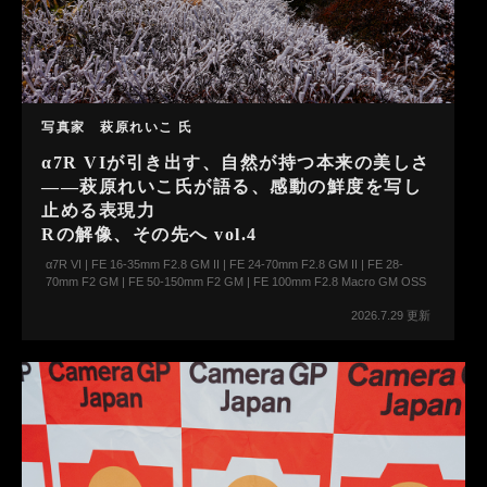
写真家 萩原れいこ 氏
α7R VIが引き出す、自然が持つ本来の美しさ
――萩原れいこ氏が語る、感動の鮮度を写し
止める表現力
Rの解像、その先へ vol.4
α7R VI | FE 16-35mm F2.8 GM II | FE 24-70mm F2.8 GM II | FE 28-
70mm F2 GM | FE 50-150mm F2 GM | FE 100mm F2.8 Macro GM OSS
2026.7.29 更新