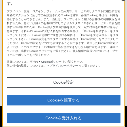
す。
プライバシー設定、ログイン、フォームへの入力等、サービスのリクエストに相当する利
微笑むもろんのんさんの写真。右手にα7を手に持ち、左手
用者のアクションに応じてのみ設定されるCookieは通常、必須Cookieと呼ばれ、利用を
停止することができません。また、当社は、ウェブサイトにおけるお客様の利用状況を分
でα7を指差している。
析するため、あるいは個々のお客様に対してよりカスタマイズされたサービス・広告を提
供する等の目的のため、Cookieおよび類似技術を使用して一定の情報を収集する場合が
写真の上に、SNSの案内が表示される。
あります。それらのCookieの受け入れを拒否する場合は、「Cookieを拒否する」をクリ
ックしてください。Cookie使用にご同意頂ける場合は、「Cookieを受け入れる」をクリ
ックして下さい。Cookie設定をカスタマイズする場合は「Cookie設定」をクリックして
視聴のお礼を述べて終了。
ください。Cookieの設定をいつでも管理することができます。選択したCookieの設定に
よっては、このウェブサイトの機能の一部が使用できなくなる場合があります。 詳細に
ついては、当社のCookieポリシーをご覧ください。個人情報の取扱いについては、プラ
イバシーポリシーをご覧ください。
詳細については、当社の
Cookieポリシー
をご覧ください。
個人情報の取扱いについては、
プライバシーポリシー
をご覧ください。
画面を閉じる
Cookie設定
Cookieを拒否する
Cookieを受け入れる
Copyright Sony corporation, Sony Marketing Inc.