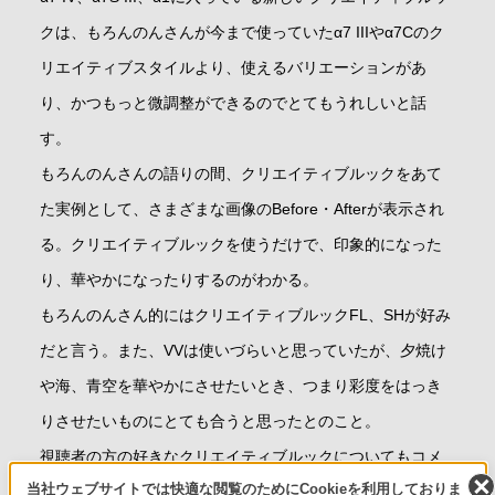
クは、もろんのんさんが今まで使っていたα7 IIIやα7Cのク
リエイティブスタイルより、使えるバリエーションがあ
り、かつもっと微調整ができるのでとてもうれしいと話
す。
もろんのんさんの語りの間、クリエイティブルックをあて
た実例として、さまざまな画像のBefore・Afterが表示され
る。クリエイティブルックを使うだけで、印象的になった
り、華やかになったりするのがわかる。
もろんのんさん的にはクリエイティブルックFL、SHが好み
だと言う。また、VVは使いづらいと思っていたが、夕焼け
や海、青空を華やかにさせたいとき、つまり彩度をはっき
りさせたいものにとても合うと思ったとのこと。
視聴者の方の好きなクリエイティブルックについてもコメ
当社ウェブサイトでは快適な閲覧のためにCookieを利用しておりま
ントが欲しいと言う。