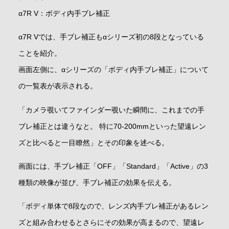
α7R V：ボディ内手ブレ補正
α7R Vでは、手ブレ補正もαシリーズ初の8段となっている
ことを紹介。
画面左側に、αシリーズの「ボディ内手ブレ補正」について
の一覧表が表示される。
「カメラ覗いてファインダー覗いた瞬間に、これまでの手
ブレ補正とは違うなと。 特に70‐200mmといった望遠レン
ズと比べると一目瞭然」とその印象を述べる。
画面には、手ブレ補正「OFF」「Standard」「Active」の3
種類の映像が並び、手ブレ補正の効果を伝える。
「ボディ単体で8段なので、レンズ内手ブレ補正があるレン
ズと組み合わせるとさらにその効果が高まるので、望遠レ