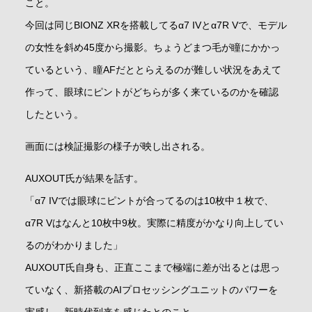
こと。
今回は同じBIONZ XRを搭載してるα7 IVとα7R Vで、モデル
の女性を斜め45度から撮影。ちょうどまつ毛が瞳にかかっ
ているという、瞳AFだととらえるのが難しい状況をあえて
作って、眼球にピントがどちらが多く来ているのかを確認
したという。
画面には検証撮影の様子が映し出される。
AUXOUT氏が結果を話す。
「α7 IVでは眼球にピントが合ってるのは10枚中１枚で、
α7R Vはなんと10枚中9枚。実際に精度がかなり向上してい
るのがわかりました」
AUXOUT氏自身も、正直ここまで極端に差が出るとは思っ
ていなく、新搭載のAIプロセッシングユニットのパワーを