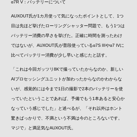
α7R V：バッテリーについて
AUXOUT氏が1カ月使って気になったポイントとして、1つ
目は先ほど挙げたローリングシャッター問題で、もう1つは
バッテリー消費の早さを挙げた。正確に時間を測ったわけ
ではないが、AUXOUT氏が普段使っているα7S IIIやα7 IVに
比べてバッテリー消費が少し早いと感じたと話す。
「これは今回ガッツリ8Kで撮っていたからなのか、新しい
AIプロセッシングユニットが加わったからなのかわからな
いが、感覚的には今まで1日の撮影で2本のバッテリーを使
っていたということであれば、予備でもう1本あると安心か
なっていう感じでした」と述べるが、「それ以外はホント
驚きばっかりで、不満という不満は今のところないです。
マジで」と満足気なAUXOUT氏。