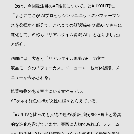
「次は、今回最注目のAF性能について」とAUXOUT氏。
「まさにここが AIプロセッシングユニットのパフォーマン
スを発揮する部分で、これまでの顔認識AFや瞳AFがさらに
進化して、名称も『リアルタイム認識 AF』となりました」
と紹介。
画面には、大きく「リアルタイム認識 AF」の文字。
液晶モニタの「フォーカス」メニュー＞「被写体認識」メ
ニューが表示される。
観葉植物のある室内にいる女性モデル。
AFを示す緑色の枠が女性の瞳をとらえている。
「α7Ｒ IVと比べても人物の瞳の認識性能が60%向上と驚異
的な進化を遂げています。実際に人物であれば、フレーム
内に映る被写体の骨格情報というのを解析して最適な箇所