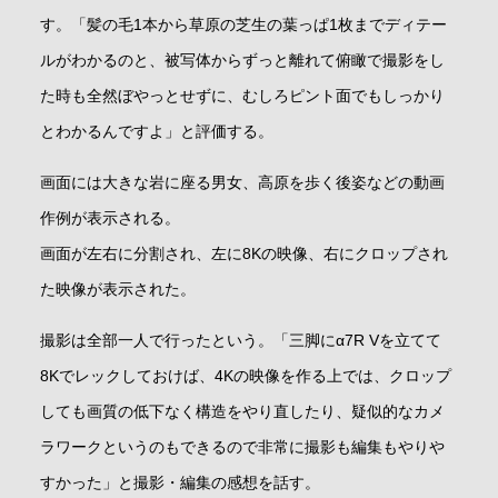
す。「髪の毛1本から草原の芝生の葉っぱ1枚までディテー
ルがわかるのと、被写体からずっと離れて俯瞰で撮影をし
た時も全然ぼやっとせずに、むしろピント面でもしっかり
とわかるんですよ」と評価する。
画面には大きな岩に座る男女、高原を歩く後姿などの動画
作例が表示される。
画面が左右に分割され、左に8Kの映像、右にクロップされ
た映像が表示された。
撮影は全部一人で行ったという。「三脚にα7R Vを立てて
8Kでレックしておけば、4Kの映像を作る上では、クロップ
しても画質の低下なく構造をやり直したり、疑似的なカメ
ラワークというのもできるので非常に撮影も編集もやりや
すかった」と撮影・編集の感想を話す。