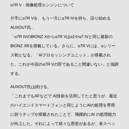
α7R V：画像処理エンジンについて
片手にα7R Vを、もう一方にα7R IVを持ち、語り始める
AUXOUT氏。
「α7R IVのBIONZ Xからα7R Vはα1やα7 IVと同じ最新の
BIONZ XRを搭載している。さらに、α7R Vには、αシリー
ズ初となる、「AIプロセッシングユニット」が搭載され
た。これが今回のα7R Vの肝であること間違いない」と強調
する。
AUXOUT氏は続ける。
「これまでもAFなどで AI技術を活用してたと思うが、最近
のハイエンドスマートフォンと同じようにAIの処理を専用
に担うチップが搭載されたことで、飛躍的にAI の処理能力
が向上した。それによって様々な恩恵があるが、各スペッ