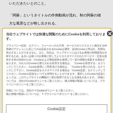
いただきたいとのこと。
「阿蘇」というタイトルの作例動画が流れ、秋の阿蘇の雄
大な風景などが映し出される。
当社ウェブサイトでは快適な閲覧のためにCookieを利用しておりま
最後の挨拶をするAUXOUT氏。
す。
今回はこれまでのレビューの最長になったよう。
プライバシー設定、ログイン、フォームへの入力等、サービスのリクエストに相当する利
用者のアクションに応じてのみ設定されるCookieは通常、必須Cookieと呼ばれ、利用を
自身のInstagramやtwitterの紹介を行う。
停止することができません。また、当社は、ウェブサイトにおけるお客様の利用状況を分
析するため、あるいは個々のお客様に対してよりカスタマイズされたサービス・広告を提
「それでは次の動画でまた皆さんお会いしましょう。ピー
供する等の目的のため、Cookieおよび類似技術を使用して一定の情報を収集する場合が
あります。それらのCookieの受け入れを拒否する場合は、「Cookieを拒否する」をクリ
ス」と述べ、ピースサインをして終了。
ックしてください。Cookie使用にご同意頂ける場合は、「Cookieを受け入れる」をクリ
ックして下さい。Cookie設定をカスタマイズする場合は「Cookie設定」をクリックして
ください。Cookieの設定をいつでも管理することができます。選択したCookieの設定に
よっては、このウェブサイトの機能の一部が使用できなくなる場合があります。 詳細に
ついては、当社のCookieポリシーをご覧ください。個人情報の取扱いについては、プラ
イバシーポリシーをご覧ください。
詳細については、当社の
Cookieポリシー
をご覧ください。
個人情報の取扱いについては、
プライバシーポリシー
をご覧ください。
画面を閉じる
Cookie設定