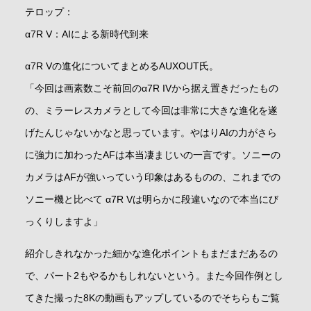
テロップ：
α7R V：AIによる新時代到来
α7R Vの進化についてまとめるAUXOUT氏。
「今回は画素数こそ前回のα7R IVから据え置きだったもの
の、ミラーレスカメラとして今回は非常に大きな進化を遂
げたんじゃないかなと思っています。やはりAIの力がさら
に強力に加わったAFは本当凄まじいの一言です。ソニーの
カメラはAFが強いっていう印象はあるものの、これまでの
ソニー機と比べて α7R Vは明らかに段違いなので本当にび
っくりしますよ」
紹介しきれなかった細かな進化ポイントもまだまだあるの
で、パート2もやるかもしれないという。また今回作例とし
てきた撮った8Kの動画もアップしているのでそちらもご覧