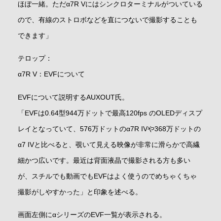
ほぼ一緒。ただα7R Vにはシンクロターミナルがついている
ので、有線のストロボなどを直につないで撮影することも
できます」
テロップ：
α7R V：EVFについて
EVFについて説明するAUXOUT氏。
「EVFは0.64型944万ドットで最高120fps のOLEDディスプ
レイとなっていて、576万ドットのα7R IVや368万ドットの
α7 IVと比べると、覗いて見える映像が非常に滑らかで高繊
細かつ広いです。最近は背面液晶で撮影される方も多い
が、スチルでも動画でもEVFはよく使うのでめちゃくちゃ
撮影がしやすかった」と印象を述べる。
画面左側にαシリーズのEVF一覧が表示される。