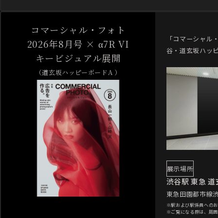
コマーシャル・フォト
「コマーシャル・
2026年8月号 × α7R VI
谷・道玄坂ハッピ
キービジュアル展開
（道玄坂ハッピーボードA ）
展示場所
渋谷駅 東急 
東急田園都市線
※駅および駅係員へのお
※ご覧になる際は、周囲