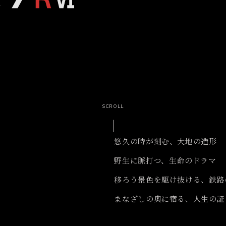
ries
心にふれた一瞬、この想いを
そのまま、未来へ。
SCROLL
CAM
NEW generation
悠久の時が刻む、大地の造形
野生に脈打つ、生命のドラマ
移ろう景色を駆け抜ける、
鉄路
まなざしの奥に宿る、人生の証