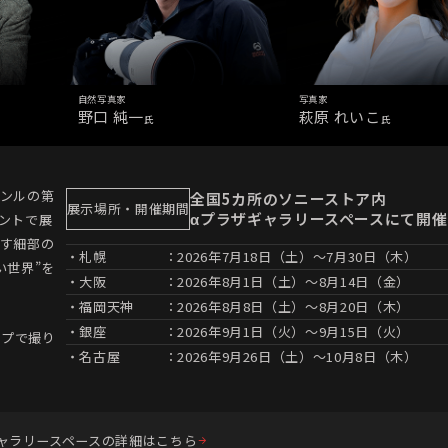
自然写真家
写真家
野口 純一
萩原 れいこ
氏
氏
ンルの第
全国5カ所のソニーストア内
展示場所・開催期間
αプラザギャラリースペースにて開催
リントで展
す細部の
・札幌
：2026年7月18日（土）～7月30日（木）
い世界”を
・大阪
：2026年8月1日（土）～8月14日（金）
・福岡天神
：2026年8月8日（土）～8月20日（木）
・銀座
：2026年9月1日（火）～9月15日（火）
ップで撮り
・名古屋
：2026年9月26日（土）～10月8日（木）
ャラリースペースの詳細はこちら