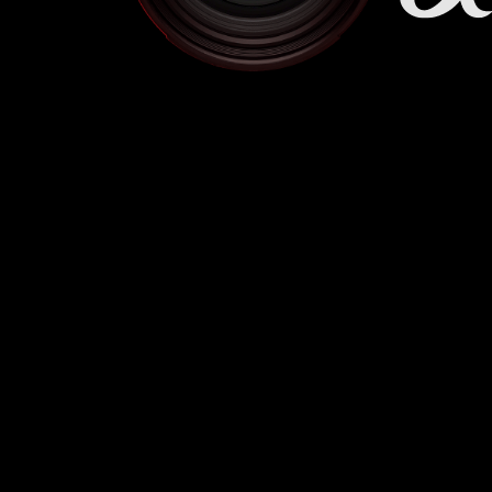
α7R VI
α7 V
α7C Se
RX1R III
α6700
VLOG