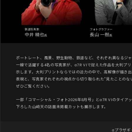
鉄道写真家
フォトグラファー
中井 精也
長山 一樹
氏
氏
ポートレート、風景、野生動物、鉄道など、それぞれ異なるジャ
一線で活躍する4名の写真家が、α7R VIで捉えた作品を大判プ
示します。大判プリントならではの迫力の中で、高解像が描き出
表現と、写真家それぞれの視点から切り取られた“見たことのな
ぜひご覧ください。
一部「コマーシャル・フォト2026年8月号」とα7R VIのタイア
下ろした山﨑天の誌面未掲載カットも展示します。
αプラザギ