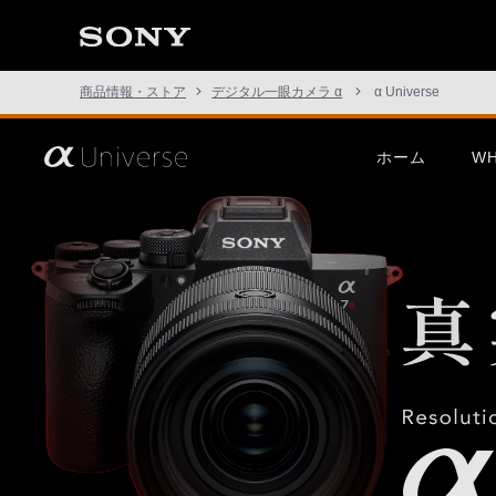
商品情報・ストア
デジタル一眼カメラ α
α Universe
さ
ホーム
WH
あ、
見
た
こ
と
の
な
い
世
界
へ。
α
Universe
この挑戦は、次の表現のため
α1 II
G Mast
に。