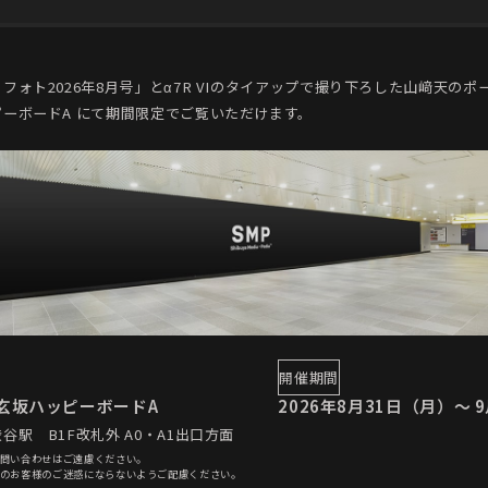
フォト2026年8月号」とα7R VIのタイアップで撮り下ろした山﨑天の
ーボードA にて期間限定でご覧いただけます。
開催期間
道玄坂ハッピーボードA
2026年8月31日（月）～ 
渋谷駅
B1F改札外 A0・A1出口方面
問い合わせはご遠慮ください。
のお客様のご迷惑にならないようご配慮ください。