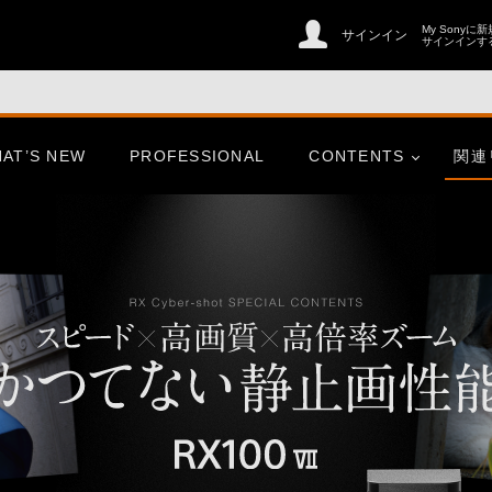
My Sonyに
サインイン
サインインす
AT’S NEW
PROFESSIONAL
CONTENTS
関連
er
CinemaLine
ries
心にふれた一瞬、この想いを
そのまま、未来へ。
er
CinemaLine