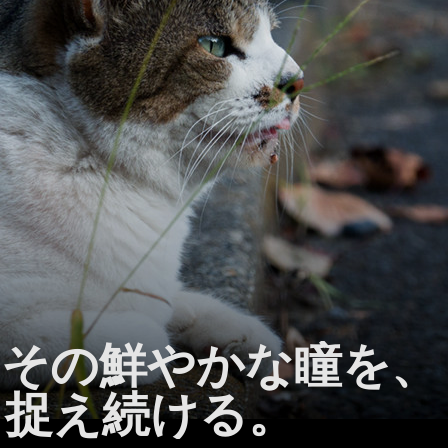
、その鮮やかな瞳を、
も捉え続ける。