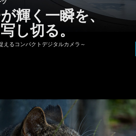
ーツ
ーが輝く一瞬を、
と写し切る。
捉える
コンパクトデジタルカメラ～
コ