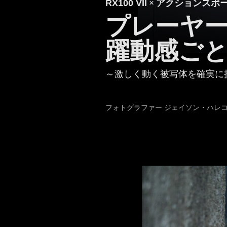
RX100 VII
×
アクションスポ
プレーヤ
躍動感ご
～激しく動く被写体を確実に
フォトグラファー ジェイソン・ハレ