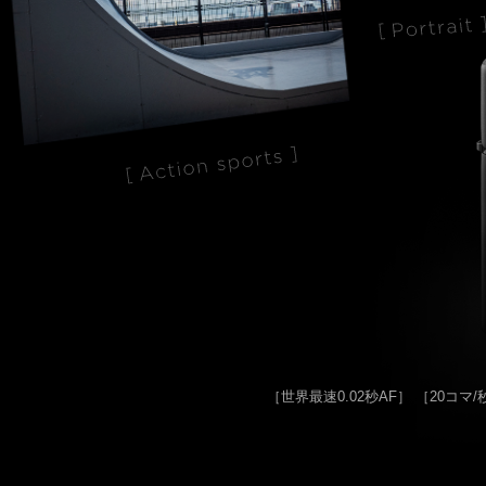
RX1R III
α6700
VLOG
α7R VI
α7 V
α7C Se
RX1R III
α6700
VLOG
［世界最速0.02秒AF］
［20コマ