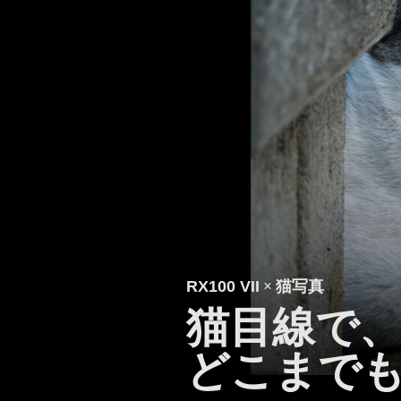
RX100 VII
×
猫写真
猫目線で
どこまで