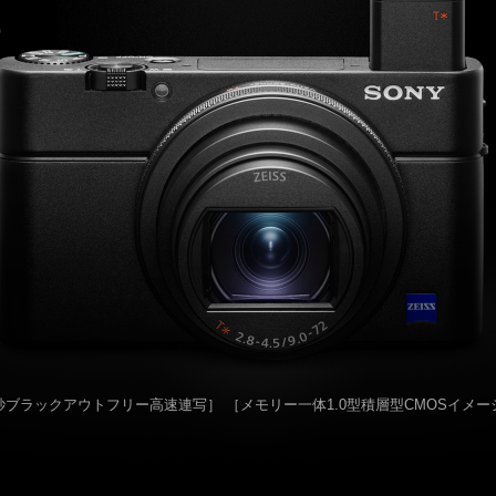
CAM
NEW generation
ries
心にふれた一瞬、この想いを
そのまま、未来へ。
CAM
NEW generation
/秒ブラックアウトフリー高速連写］
［メモリー一体1.0型積層型CMOSイメ