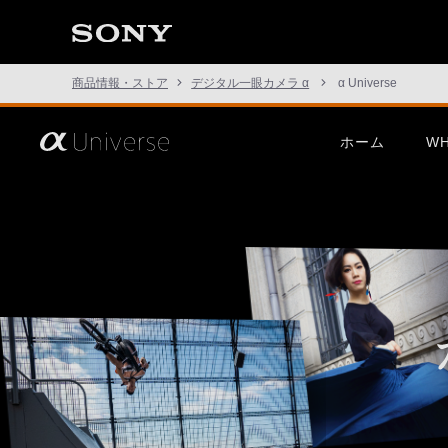
た
こ
と
の
な
商品情報・ストア
デジタル一眼カメラ α
α Universe
い
世
界
へ。
さ
ホーム
WH
α
あ、
Universe
見
た
こ
この挑戦は、次の表現のため
α1 II
G Mast
と
に。
の
な
い
世
界
へ。
α
Universe
α7R VI
α7 V
α7C Se
この挑戦は、次の表現のため
α1 II
G Mast
に。