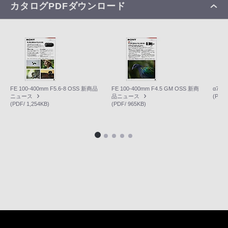
カタログPDFダウンロード
FE 100-400mm F5.6-8 OSS 新商品
FE 100-400mm F4.5 GM OSS 新商
α7R
ニュース
品ニュース
(PDF/
(PDF/ 1,254KB)
(PDF/ 965KB)