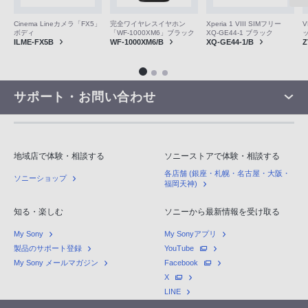
V
Cinema Lineカメラ「FX5」
完全ワイヤレスイヤホン
Xperia 1 VIII SIMフリー
ボディ
「WF-1000XM6」ブラック
XQ-GE44-1 ブラック
Z
ILME-FX5B
WF-1000XM6/B
XQ-GE44-1/B
サポート・お問い合わせ
地域店で体験・相談する
ソニーストアで体験・相談する
各店舗 (銀座・札幌・名古屋・大阪・
ソニーショップ
福岡天神)
知る・楽しむ
ソニーから最新情報を受け取る
My Sony
My Sonyアプリ
製品のサポート登録
YouTube
My Sony メールマガジン
Facebook
X
LINE