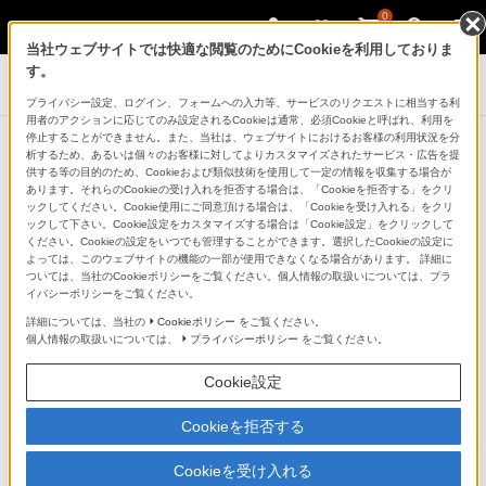
0
当社ウェブサイトでは快適な閲覧のためにCookieを利用しておりま
す。
デジタル一眼カメラ α（アルファ）
プライバシー設定、ログイン、フォームへの入力等、サービスのリクエストに相当する利
用者のアクションに応じてのみ設定されるCookieは通常、必須Cookieと呼ばれ、利用を
停止することができません。また、当社は、ウェブサイトにおけるお客様の利用状況を分
商品一覧：アクセサリー
析するため、あるいは個々のお客様に対してよりカスタマイズされたサービス・広告を提
供する等の目的のため、Cookieおよび類似技術を使用して一定の情報を収集する場合が
あります。それらのCookieの受け入れを拒否する場合は、「Cookieを拒否する」をクリ
ックしてください。Cookie使用にご同意頂ける場合は、「Cookieを受け入れる」をクリ
ックして下さい。Cookie設定をカスタマイズする場合は「Cookie設定」をクリックして
ください。Cookieの設定をいつでも管理することができます。選択したCookieの設定に
よっては、このウェブサイトの機能の一部が使用できなくなる場合があります。 詳細に
ついては、当社のCookieポリシーをご覧ください。個人情報の取扱いについては、プラ
イバシーポリシーをご覧ください。
詳細については、当社の
Cookieポリシー
をご覧ください。
個人情報の取扱いについては、
プライバシーポリシー
をご覧ください。
Cookie設定
スペシャルコンテンツはこちら
Cookieを拒否する
Cookieを受け入れる