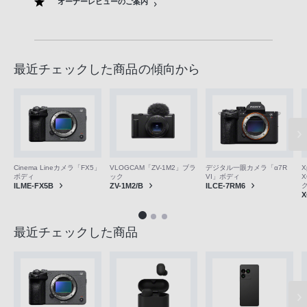
オーナーレビューのご案内
最近チェックした商品の傾向から
VLOGCAM「ZV-1M2」ブラ
Cinema Lineカメラ「FX5」
デジタル一眼カメラ「α7R
X
ック
ボディ
VI」ボディ
X
ZV-1M2/B
ILME-FX5B
ILCE-7RM6
X
最近チェックした商品