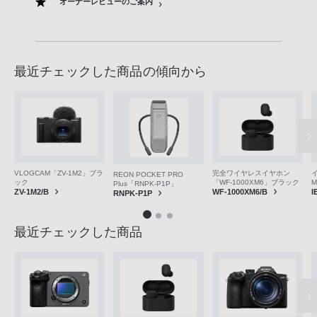
オーナーレビューのご案内
最近チェックした商品の傾向から
VLOGCAM「ZV-1M2」ブラ
完全ワイヤレスイヤホン
REON POCKET PRO
ック
「WF-1000XM6」ブラック
M
Plus「RNPK-P1P」
ZV-1M2/B
WF-1000XM6/B
I
RNPK-P1P
最近チェックした商品