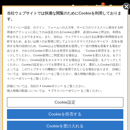
0
当社ウェブサイトでは快適な閲覧のためにCookieを利用しておりま
す。
デジタル一眼カメラ α（アルファ）
プライバシー設定、ログイン、フォームへの入力等、サービスのリクエストに相当する利
用者のアクションに応じてのみ設定されるCookieは通常、必須Cookieと呼ばれ、利用を
停止することができません。また、当社は、ウェブサイトにおけるお客様の利用状況を分
商品一覧：アクセサリー
析するため、あるいは個々のお客様に対してよりカスタマイズされたサービス・広告を提
供する等の目的のため、Cookieおよび類似技術を使用して一定の情報を収集する場合が
あります。それらのCookieの受け入れを拒否する場合は、「Cookieを拒否する」をクリ
ックしてください。Cookie使用にご同意頂ける場合は、「Cookieを受け入れる」をクリ
ックして下さい。Cookie設定をカスタマイズする場合は「Cookie設定」をクリックして
ください。Cookieの設定をいつでも管理することができます。選択したCookieの設定に
よっては、このウェブサイトの機能の一部が使用できなくなる場合があります。 詳細に
ついては、当社のCookieポリシーをご覧ください。個人情報の取扱いについては、プラ
イバシーポリシーをご覧ください。
詳細については、当社の
Cookieポリシー
をご覧ください。
個人情報の取扱いについては、
プライバシーポリシー
をご覧ください。
Cookie設定
スペシャルコンテンツはこちら
Cookieを拒否する
Cookieを受け入れる