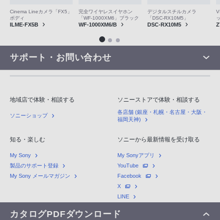
V
Cinema Lineカメラ「FX5」
完全ワイヤレスイヤホン
デジタルスチルカメラ
ボディ
「WF-1000XM6」ブラック
「DSC-RX10M5」
Z
ILME-FX5B
WF-1000XM6/B
DSC-RX10M5
サポート・お問い合わせ
地域店で体験・相談する
ソニーストアで体験・相談する
各店舗 (銀座・札幌・名古屋・大阪・
ソニーショップ
福岡天神)
知る・楽しむ
ソニーから最新情報を受け取る
My Sony
My Sonyアプリ
製品のサポート登録
YouTube
My Sony メールマガジン
Facebook
X
LINE
カタログPDFダウンロード