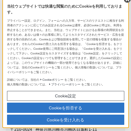
当社ウェブサイトでは快適な閲覧のためにCookieを利用しておりま
〒251-0052
神奈川県藤沢市藤沢559
す。
プライバシー設定、ログイン、フォームへの入力等、サービスのリクエストに相当する利
TEL 0466-29-1111
用者のアクションに応じてのみ設定されるCookieは通常、必須Cookieと呼ばれ、利用を
停止することができません。また、当社は、ウェブサイトにおけるお客様の利用状況を分
析するため、あるいは個々のお客様に対してよりカスタマイズされたサービス・広告を提
神奈川県
供する等の目的のため、Cookieおよび類似技術を使用して一定の情報を収集する場合が
あります。それらのCookieの受け入れを拒否する場合は、「Cookieを拒否する」をクリ
株式会社ビックカメラ
ックしてください。Cookie使用にご同意頂ける場合は、「Cookieを受け入れる」をクリ
ックして下さい。Cookie設定をカスタマイズする場合は「Cookie設定」をクリックして
ラゾーナ川崎店
ください。Cookieの設定をいつでも管理することができます。選択したCookieの設定に
よっては、このウェブサイトの機能の一部が使用できなくなる場合があります。 詳細に
ついては、当社のCookieポリシーをご覧ください。個人情報の取扱いについては、プラ
〒212-8584
神奈川県川崎市幸区堀川町72-1
イバシーポリシーをご覧ください。
詳細については、当社の
Cookieポリシー
をご覧ください。
TEL 044-520-1111
個人情報の取扱いについては、
プライバシーポリシー
をご覧ください。
Cookie設定
神奈川県
Cookieを拒否する
株式会社ヨドバシカメラ
マルチメディア川崎ルフロン
Cookieを受け入れる
〒210-0024
神奈川県川崎市川崎区日進町1-11