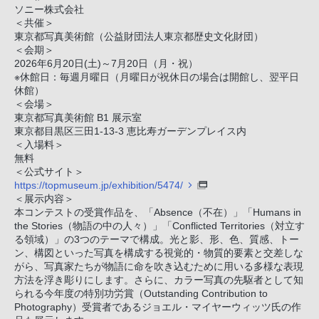
ソニー株式会社
＜共催＞
東京都写真美術館（公益財団法人東京都歴史文化財団）
＜会期＞
2026年6月20日(土)～7月20日（月・祝）
※休館日：毎週月曜日（月曜日が祝休日の場合は開館し、翌平日
休館）
＜会場＞
東京都写真美術館 B1 展示室
東京都目黒区三田1-13-3 恵比寿ガーデンプレイス内
＜入場料＞
無料
＜公式サイト＞
https://topmuseum.jp/exhibition/5474/
＜展示内容＞
本コンテストの受賞作品を、「Absence（不在）」「Humans in
the Stories（物語の中の人々）」「Conflicted Territories（対立す
る領域）」の3つのテーマで構成。光と影、形、色、質感、トー
ン、構図といった写真を構成する視覚的・物質的要素と交差しな
がら、写真家たちが物語に命を吹き込むために用いる多様な表現
方法を浮き彫りにします。さらに、カラー写真の先駆者として知
られる今年度の特別功労賞（Outstanding Contribution to
Photography）受賞者であるジョエル・マイヤーウィッツ氏の作