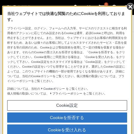
0
当社ウェブサイトでは快適な閲覧のためにCookieを利用しておりま
す。
デジタル一眼カメラ α（アルファ）
プライバシー設定、ログイン、フォームへの入力等、サービスのリクエストに相当する利
用者のアクションに応じてのみ設定されるCookieは通常、必須Cookieと呼ばれ、利用を
停止することができません。また、当社は、ウェブサイトにおけるお客様の利用状況を分
お知らせ
析するため、あるいは個々のお客様に対してよりカスタマイズされたサービス・広告を提
お知らせ一覧に戻る
供する等の目的のため、Cookieおよび類似技術を使用して一定の情報を収集する場合が
あります。それらのCookieの受け入れを拒否する場合は、「Cookieを拒否する」をクリ
ックしてください。Cookie使用にご同意頂ける場合は、「Cookieを受け入れる」をクリ
2026年6月12日
ックして下さい。Cookie設定をカスタマイズする場合は「Cookie設定」をクリックして
ください。Cookieの設定をいつでも管理することができます。選択したCookieの設定に
よっては、このウェブサイトの機能の一部が使用できなくなる場合があります。 詳細に
ついては、当社のCookieポリシーをご覧ください。個人情報の取扱いについては、プラ
ソニーマーケティング株式会社
イバシーポリシーをご覧ください。
詳細については、当社の
Cookieポリシー
をご覧ください。
お客様各位
個人情報の取扱いについては、
プライバシーポリシー
をご覧ください。
世界最大規模の写真コンテスト
Cookie設定
「Sony World Photography Awards 2026」作品
Cookieを拒否する
展を
東京都写真美術館と
Cookieを受け入れる