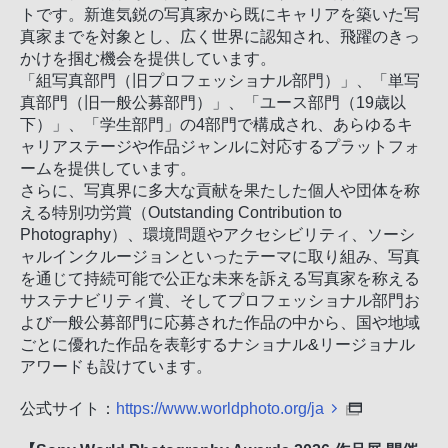
トです。新進気鋭の写真家から既にキャリアを築いた写
真家までを対象とし、広く世界に認知され、飛躍のきっ
かけを掴む機会を提供しています。
「組写真部門（旧プロフェッショナル部門）」、「単写
真部門（旧一般公募部門）」、「ユース部門（19歳以
下）」、「学生部門」の4部門で構成され、あらゆるキ
ャリアステージや作品ジャンルに対応するプラットフォ
ームを提供しています。
さらに、写真界に多大な貢献を果たした個人や団体を称
える特別功労賞（Outstanding Contribution to
Photography）、環境問題やアクセシビリティ、ソーシ
ャルインクルージョンといったテーマに取り組み、写真
を通じて持続可能で公正な未来を訴える写真家を称える
サステナビリティ賞、そしてプロフェッショナル部門お
よび一般公募部門に応募された作品の中から、国や地域
ごとに優れた作品を表彰するナショナル&リージョナル
アワードも設けています。
公式サイト：
https://www.worldphoto.org/ja