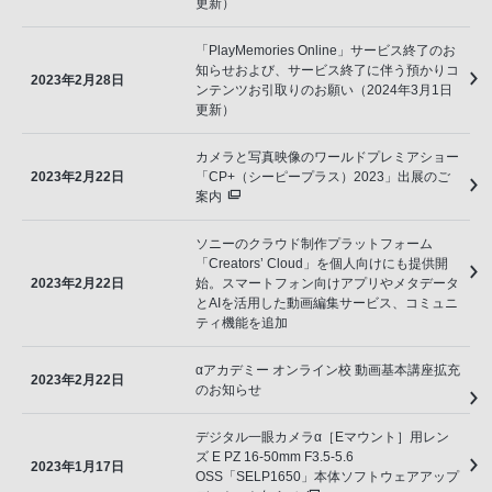
更新）
「PlayMemories Online」サービス終了のお
知らせおよび、サービス終了に伴う預かりコ
2023年2月28日
ンテンツお引取りのお願い（2024年3月1日
更新）
カメラと写真映像のワールドプレミアショー
2023年2月22日
「CP+（シーピープラス）2023」出展のご
案内
ソニーのクラウド制作プラットフォーム
「Creators’ Cloud」を個人向けにも提供開
2023年2月22日
始。スマートフォン向けアプリやメタデータ
とAIを活用した動画編集サービス、コミュニ
ティ機能を追加
αアカデミー オンライン校 動画基本講座拡充
2023年2月22日
のお知らせ
デジタル一眼カメラα［Eマウント］用レン
ズ E PZ 16-50mm F3.5-5.6
2023年1月17日
OSS「SELP1650」本体ソフトウェアアップ