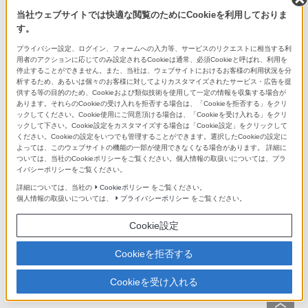
当社ウェブサイトでは快適な閲覧のためにCookieを利用しておりま
す。
デジタル一眼カメラ α［Eマウント］用レン
ズ FE 35mm F1.4 GM「SEL35F14GM」、レ
2021年3月2日
プライバシー設定、ログイン、フォームへの入力等、サービスのリクエストに相当する利
ンズフード「ALC-SH164」発売日決定のお
用者のアクションに応じてのみ設定されるCookieは通常、必須Cookieと呼ばれ、利用を
知らせ
停止することができません。また、当社は、ウェブサイトにおけるお客様の利用状況を分
析するため、あるいは個々のお客様に対してよりカスタマイズされたサービス・広告を提
供する等の目的のため、Cookieおよび類似技術を使用して一定の情報を収集する場合が
デジタル一眼カメラ「ILCE-7SM3」本体ソ
2021年2月25日
あります。それらのCookieの受け入れを拒否する場合は、「Cookieを拒否する」をクリ
フトウェアアップデートのお知らせ
ックしてください。Cookie使用にご同意頂ける場合は、「Cookieを受け入れる」をクリ
ックして下さい。Cookie設定をカスタマイズする場合は「Cookie設定」をクリックして
ショットガンマイクロホン「ECM-B1M」の
ください。Cookieの設定をいつでも管理することができます。選択したCookieの設定に
よっては、このウェブサイトの機能の一部が使用できなくなる場合があります。 詳細に
2021年2月18日
製品供給に関するお知らせとお詫び（2021
ついては、当社のCookieポリシーをご覧ください。個人情報の取扱いについては、プラ
年9月16日更新）
イバシーポリシーをご覧ください。
詳細については、当社の
Cookieポリシー
をご覧ください。
クリエイターの珠玉の映像表現や想いを、ご
個人情報の取扱いについては、
プライバシーポリシー
をご覧ください。
自宅へ。新しいコンセプトのオンラインギャ
2021年2月10日
ラリー「Creative Gallery on BRAVIA」開設
Cookie設定
のお知らせ
Cookieを拒否する
デジタル一眼カメラ α［Eマウント］用レン
ズ FE 35mm F1.4 GM「SEL35F14GM」、レ
2021年2月9日
Cookieを受け入れる
ンズフード「ALC-SH164」発売延期のお詫
びとお知らせ