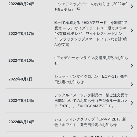
2022年8月24日
トウェアアップデートのお知らせ（2022年9
月8日更新）
欧州で権威ある「EISAアワード」を8部門で
受賞 ― フルサイズミラーレス一眼カメラや
2022年8月17日
4K有機ELテレビ、ワイヤレスヘッドホン、
5Gフラッグシップスマートフォンなど計8商
品が受賞 ―
αアカデミー オンライン校 講座拡充のお知ら
2022年8月10日
せ
ショットガンマイクロホン『ECM-G1』発売
2022年8月1日
日決定のお知らせ
デジタルイメージング製品の一部ご注文受付
2022年6月14日
再開についてのお知らせ（デジタル一眼カメ
ラ『α7C』、『VLOGCAM ZV-E10』）
シューティンググリップ『GP-VPT2BT』新
2022年6月14日
色「ホワイト」発売日決定のお知らせ