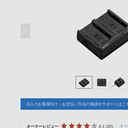
法人のお客様向け：お支払い方法の相談やサポートはこ
5つの星のうち
件のレビ
オーナーレビュー
4.1 (20
)
オー