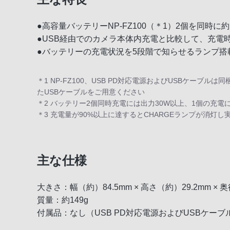
●高容量バッテリーNP-FZ100（＊1）2個を同時に
●USB経由でのカメラ本体内充電と比較して、充電時
●バッテリーの充電状況を5段階で知らせるランプ搭
＊1 NP-FZ100、USB PD対応電源およびUSBケーブ
たUSBケーブルをご用意ください
＊2 バッテリー2個同時充電には出力30W以上、1個の充電
＊3 充電量が90%以上に達するとCHARGEランプが消
主な仕様
大きさ：幅（約）84.5mm × 高さ（約）29.2mm × 奥
質量：約149g
付属品：なし（USB PD対応電源およびUSBケー