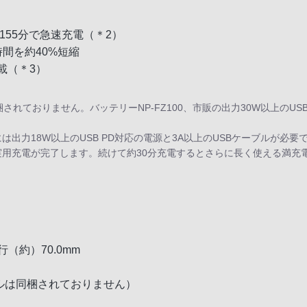
約155分で急速充電（＊2）
間を約40%短縮
載（＊3）
ルは同梱されておりません。バッテリーNP-FZ100、市販の出力30W以上の
には出力18W以上のUSB PD対応の電源と3A以上のUSBケーブルが
灯し実用充電が完了します。続けて約30分充電するとさらに長く使える満充
行（約）70.0mm
ブルは同梱されておりません）