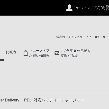
My Sonyに
サインイン
サインインす
製品のアクセシビリティ
αユーザ
ソニーストア
αプラザ 創作活動を
ー
比較表
お買い物情報
支援する場
er Delivery （PD）対応バッテリーチャージャー