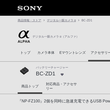
商品情報・ストア
デジタル一眼カメラ α
BC-ZD1
デジタル一眼カメラ α（アルファ）
トップ
カメラ本体
Eマウントレンズ
アクセサリ
バッテリーチャージャー
BC-ZD1
対応商品・アクセサ
BC-ZD1
商品トップ
リー
『NP-FZ100』2個を同時に急速充電できるUSB Pow