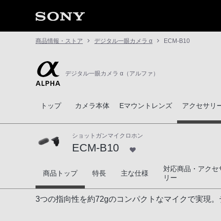
商品情報・ストア
デジタル一眼カメラ α
ECM-B10
デジタル一眼カメラ α（アルファ）
トップ
カメラ本体
Eマウントレンズ
アクセサリ
ショットガンマイクロホン
ECM-B10
対応商品・アクセ
ECM-B10
商品トップ
特長
主な仕様
リー
3つの指向性を約72gのコンパクトなマイクで実現