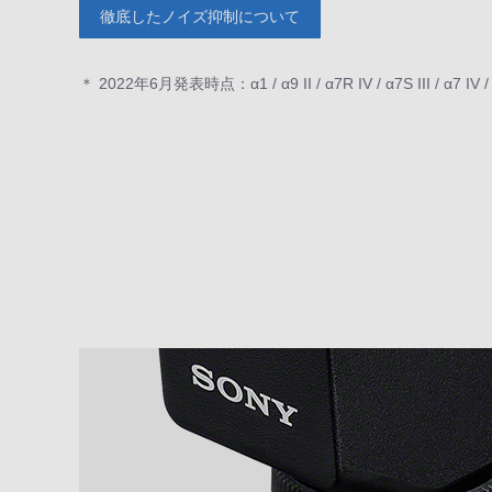
徹底したノイズ抑制について
＊ 2022年6月発表時点：α1 / α9 II / α7R IV / α7S III / α7 IV / 