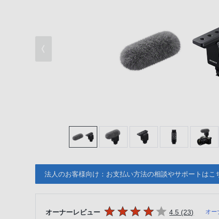
法人のお客様向け：お支払い方法の相談やサポートはこ
5つの星のうち
件のレビ
オーナーレビュー
4.5 (23
)
オー