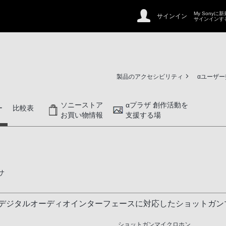
My Sonyに
サインイン
サインインす
製品のアクセシビリティ
αユーザ
ソニーストア
αプラザ 創作活動を
ー
比較表
お買い物情報
支援する場
サ
。デジタルオーディオインターフェースに対応したショットガン
ショットガンマイクロホン