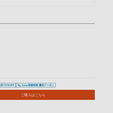
済で3％OFF
My Sony登録特典 優待クーポン
ご購入はこちら