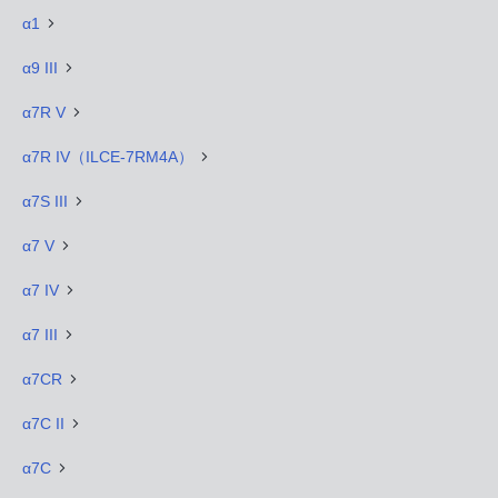
α1
α9 III
α7R V
α7R IV（ILCE-7RM4A）
α7S III
α7 V
α7 IV
α7 III
α7CR
α7C II
α7C