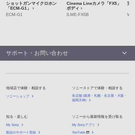
ショットガンマイクロホン
Cinema Lineカメラ「FX5」
完
「ECM-G1」
ボディ
「W
ECM-G1
ILME-FX5B
WF-
サポート・お問い合わせ
地域店で体験・相談する
ソニーストアで体験・相談する
各店舗 (銀座・札幌・名古屋・大阪・
ソニーショップ
福岡天神)
知る・楽しむ
ソニーから最新情報を受け取る
My Sony
My Sonyアプリ
製品のサポート登録
YouTube