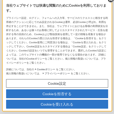
マクロレンズ（Eマウント用）
当社ウェブサイトでは快適な閲覧のためにCookieを利用しておりま
す。
FE 100mm F2.8 Macro GM OSS
プライバシー設定、ログイン、フォームへの入力等、サービスのリクエストに相当する利
用者のアクションに応じてのみ設定されるCookieは通常、必須Cookieと呼ばれ、利用を
FE 50mm F2.8 Macro
停止することができません。また、当社は、ウェブサイトにおけるお客様の利用状況を分
析するため、あるいは個々のお客様に対してよりカスタマイズされたサービス・広告を提
供する等の目的のため、Cookieおよび類似技術を使用して一定の情報を収集する場合が
FE 90mm F2.8 Macro G OSS
あります。それらのCookieの受け入れを拒否する場合は、「Cookieを拒否する」をクリ
ックしてください。Cookie使用にご同意頂ける場合は、「Cookieを受け入れる」をクリ
E 30mm F3.5 Macro
ックして下さい。Cookie設定をカスタマイズする場合は「Cookie設定」をクリックして
ください。Cookieの設定をいつでも管理することができます。選択したCookieの設定に
よっては、このウェブサイトの機能の一部が使用できなくなる場合があります。 詳細に
コンバーターレンズ（Eマウント用）
ついては、当社のCookieポリシーをご覧ください。個人情報の取扱いについては、プラ
イバシーポリシーをご覧ください。
SEL14TC
詳細については、当社の
Cookieポリシー
をご覧ください。
個人情報の取扱いについては、
プライバシーポリシー
をご覧ください。
SEL20TC
Cookie設定
SEL057FEC
Cookieを拒否する
SEL075UWC
Cookieを受け入れる
VCL-ECF2