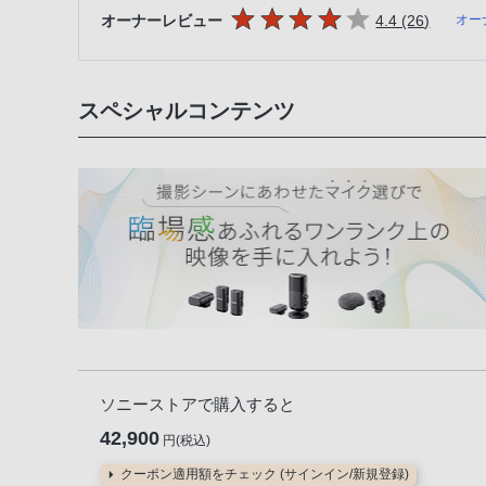
5つの星のうち
件のレビ
オーナーレビュー
4.4 (26
)
オー
スペシャルコンテンツ
ソニーストアで購入すると
42,900
円(税込)
クーポン適用額をチェック (サインイン/新規登録)