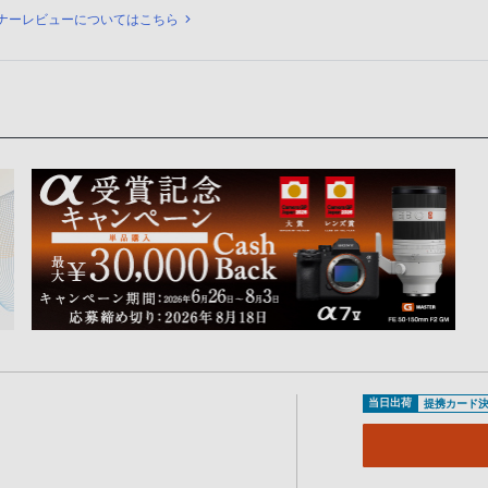
ュー
ナーレビューについてはこちら
当日出荷
提携カード決