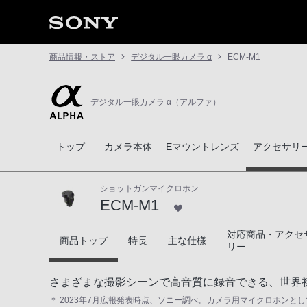
商品情報・ストア
デジタル一眼カメラ α
ECM-M1
デジタル一眼カメラ α（アルファ）
トップ
カメラ本体
Eマウントレンズ
アクセサリ
ショットガンマイクロホン
ECM-M1
対応商品・アクセ
ECM-M1
商品トップ
特長
主な仕様
リー
さまざまな撮影シーンで高音質に録音できる、世界
＊ 2023年7月広報発表時点、ソニー調べ。カメラ用マイクロホンとし