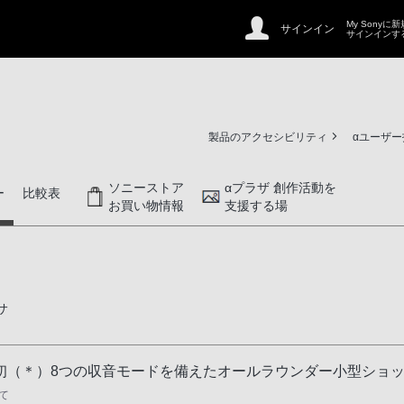
My Sonyに
サインイン
サインインす
製品のアクセシビリティ
αユーザ
ソニーストア
αプラザ 創作活動を
ー
比較表
お買い物情報
支援する場
サ
初（＊）8つの収音モードを備えたオールラウンダー小型ショ
て