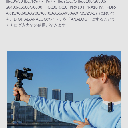
III/α9/α99 II/α7R/α7R II/α7R III/α7S/α7S II/α6100/α6300/
α6400/α6500/α6600、RX10/RX10 II/RX10 III/RX10 IV、FDR-
AX45/AX60/AX700/AX40/AX55/AX30/AXP35/ZV-1）において
も、DIGITAL/ANALOGスイッチを「ANALOG」にすることで
アナログ入力での使用ができます