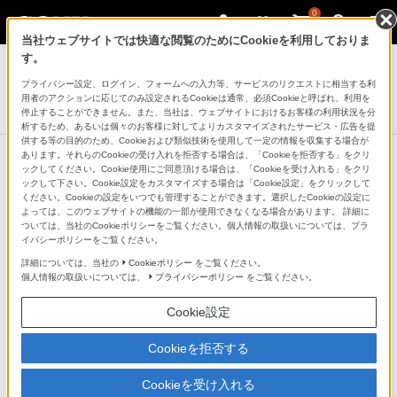
0
当社ウェブサイトでは快適な閲覧のためにCookieを利用しておりま
デジタル一眼カメラ α（アルファ）
す。
プライバシー設定、ログイン、フォームへの入力等、サービスのリクエストに相当する利
ワイヤレスマイクロホン
用者のアクションに応じてのみ設定されるCookieは通常、必須Cookieと呼ばれ、利用を
ECM-W2BT
停止することができません。また、当社は、ウェブサイトにおけるお客様の利用状況を分
析するため、あるいは個々のお客様に対してよりカスタマイズされたサービス・広告を提
供する等の目的のため、Cookieおよび類似技術を使用して一定の情報を収集する場合が
あります。それらのCookieの受け入れを拒否する場合は、「Cookieを拒否する」をクリ
ックしてください。Cookie使用にご同意頂ける場合は、「Cookieを受け入れる」をクリ
ックして下さい。Cookie設定をカスタマイズする場合は「Cookie設定」をクリックして
ください。Cookieの設定をいつでも管理することができます。選択したCookieの設定に
よっては、このウェブサイトの機能の一部が使用できなくなる場合があります。 詳細に
ついては、当社のCookieポリシーをご覧ください。個人情報の取扱いについては、プラ
イバシーポリシーをご覧ください。
詳細については、当社の
Cookieポリシー
をご覧ください。
個人情報の取扱いについては、
プライバシーポリシー
をご覧ください。
Cookie設定
Cookieを拒否する
Cookieを受け入れる
デジタルオーディオインターフェースに対応したワイヤ