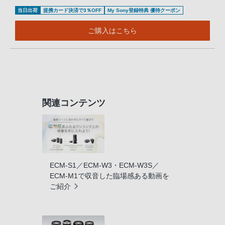
当日出荷
提携カード決済で3％OFF
My Sony登録特典 優待クーポン
ご購入はこちら
関連コンテンツ
ECM-S1／ECM-W3・ECM-W3S／
ECM-M1で収音した臨場感ある動画を
ご紹介