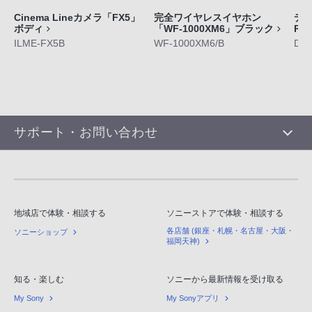
Cinema Lineカメラ「FX5」
完全ワイヤレスイヤホン
デジ
ボディ
「WF-1000XM6」ブラック
RX
ILME-FX5B
WF-1000XM6/B
DS
サポート・お問い合わせ
地域店で体験・相談する
ソニーストアで体験・相談する
各店舗 (銀座・札幌・名古屋・大阪・
ソニーショップ
福岡天神)
知る・楽しむ
ソニーから最新情報を受け取る
My Sony
My Sonyアプリ