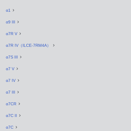
α1
α9 III
α7R V
α7R IV（ILCE-7RM4A）
α7S III
α7 V
α7 IV
α7 III
α7CR
α7C II
α7C