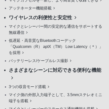
マイクカプセルを一新し、より高音質で収録できる
アッテネーター機能搭載
ワイヤレスの利便性と安定性
マイクとレシーバー間の安定的な通信をサポートする
無線通信
低遅延・高音質なBluetoothコーデック
「Qualcomm（R） aptX（TM） Low Latency（＊）」
を採用
バッテリーレス/ケーブルレス撮影
さまざまなシーンに対応できる便利な機能
3つの収音モード搭載
マイク側の外部入力端子として、3.5mmステレオミニ
端子を搭載
マイクとレシーバーのステータス通知機能を搭載