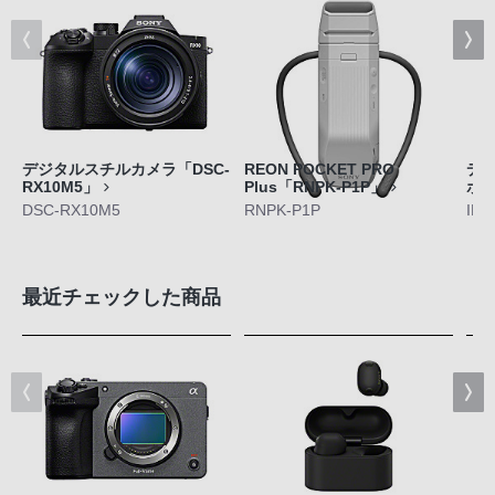
デジタルスチルカメラ「DSC-
REON POCKET PRO
デジ
RX10M5」
Plus「RNPK-P1P」
ボ
DSC-RX10M5
RNPK-P1P
ILC
最近チェックした商品