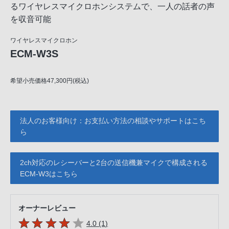
るワイヤレスマイクロホンシステムで、一人の話者の声
を収音可能
ワイヤレスマイクロホン
ECM-W3S
希望小売価格47,300円(税込)
法人のお客様向け：お支払い方法の相談やサポートはこち
ら
2ch対応のレシーバーと2台の送信機兼マイクで構成される
ECM-W3はこちら
オーナーレビュー
5つの星のうち
件のレビュー
4.0 (1
)