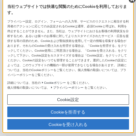
E16mm F2.8
当社ウェブサイトでは快適な閲覧のためにCookieを利用しておりま
す。
E 20mm F2.8
プライバシー設定、ログイン、フォームへの入力等、サービスのリクエストに相当する利
用者のアクションに応じてのみ設定されるCookieは通常、必須Cookieと呼ばれ、利用を
Sonnar T＊ E 24mm F1.8 ZA
停止することができません。また、当社は、ウェブサイトにおけるお客様の利用状況を分
析するため、あるいは個々のお客様に対してよりカスタマイズされたサービス・広告を提
E 35mm F1.8 OSS
供する等の目的のため、Cookieおよび類似技術を使用して一定の情報を収集する場合が
あります。それらのCookieの受け入れを拒否する場合は、「Cookieを拒否する」をクリ
ックしてください。Cookie使用にご同意頂ける場合は、「Cookieを受け入れる」をクリ
E 50mm F1.8 OSS
ックして下さい。Cookie設定をカスタマイズする場合は「Cookie設定」をクリックして
ください。Cookieの設定をいつでも管理することができます。選択したCookieの設定に
よっては、このウェブサイトの機能の一部が使用できなくなる場合があります。 詳細に
マクロレンズ（Eマウント用）
ついては、当社のCookieポリシーをご覧ください。個人情報の取扱いについては、プラ
イバシーポリシーをご覧ください。
FE 100mm F2.8 Macro GM OSS
詳細については、当社の
Cookieポリシー
をご覧ください。
個人情報の取扱いについては、
プライバシーポリシー
をご覧ください。
FE 50mm F2.8 Macro
Cookie設定
FE 90mm F2.8 Macro G OSS
Cookieを拒否する
E 30mm F3.5 Macro
Cookieを受け入れる
コンバーターレンズ（Eマウント用）