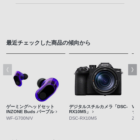
最近チェックした商品の傾向から
ゲーミングヘッドセット
デジタルスチルカメラ「DSC-
VL
INZONE Buds パープル
RX10M5」
ッ
WF-G700N/V
DSC-RX10M5
ZV-