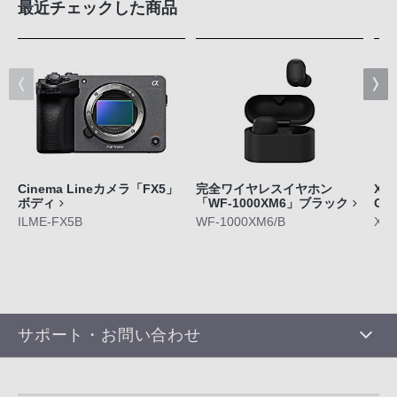
最近チェックした商品
Cinema Lineカメラ「FX5」
完全ワイヤレスイヤホン
Xpe
ボディ
「WF-1000XM6」ブラック
GE
ILME-FX5B
WF-1000XM6/B
XQ-
サポート・お問い合わせ