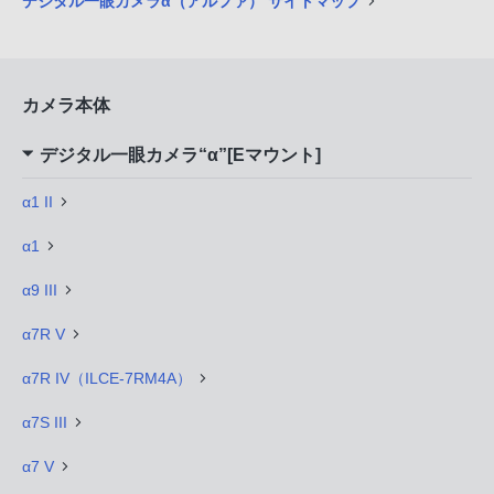
デジタル一眼カメラα（アルファ） サイトマップ
カメラ本体
デジタル一眼カメラ“α”[Eマウント]
α1 II
α1
α9 III
α7R V
α7R IV（ILCE-7RM4A）
α7S III
α7 V