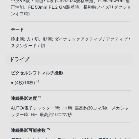
中央8.5段・周辺7.0段 (CIPA2024規格準拠、Pitch/Yaw/Roll補
正性能、FE 50mm F1.2 GM装着時、長秒時ノイズリダクショ
ンオフ時)
モード
静止画: 入 / 切、動画: ダイナミックアクティブ / アクティブ /
スタンダード / 切
ドライブ
ピクセルシフトマルチ撮影
*4
● (4枚/16枚)
*5
連続撮影速度
AUTO/電子シャッター時: Hi+時: 最高約30コマ/秒、メカシャ
ッター時: Hi+: 最高約10コマ/秒
*5
連続撮影可能枚数