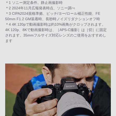
＊1 ソニー測定条件。静止画撮影時
＊2 2024年11月広報発表時点、ソニー調べ
＊3 CIPA2024規格準拠、ピッチ/ヨー/ロール補正性能、FE
50mm F1.2 GM装着時、長秒時ノイズリダクションオフ時
＊4 4K 120pで動画撮影時は約10%画角がクロップされます。
4K 120p、8Kで動画撮影時は、［APS-C撮影］は［切］に固定
されます。35mmフルサイズ対応レンズのご使用をおすすめし
ます