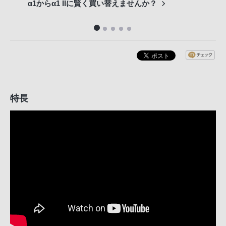
α1からα1 IIに賢く買い替えませんか？
専門
特長