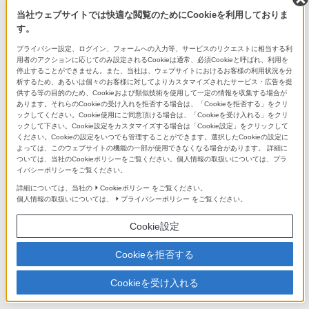
*7
ときの撮影時間の目安。
当社ウェブサイトでは快適な閲覧のためにCookieを利用しておりま
す。
USB PD 18W以上対応のUSB ACアダプターなどの電源と3A
*8
対応のUSBケーブルをご用意ください。
プライバシー設定、ログイン、フォームへの入力等、サービスのリクエストに相当する利
用者のアクションに応じてのみ設定されるCookieは通常、必須Cookieと呼ばれ、利用を
停止することができません。また、当社は、ウェブサイトにおけるお客様の利用状況を分
すべての仕様を見る
析するため、あるいは個々のお客様に対してよりカスタマイズされたサービス・広告を提
供する等の目的のため、Cookieおよび類似技術を使用して一定の情報を収集する場合が
あります。それらのCookieの受け入れを拒否する場合は、「Cookieを拒否する」をクリ
ックしてください。Cookie使用にご同意頂ける場合は、「Cookieを受け入れる」をクリ
ックして下さい。Cookie設定をカスタマイズする場合は「Cookie設定」をクリックして
対応商品・アクセサリー
ください。Cookieの設定をいつでも管理することができます。選択したCookieの設定に
よっては、このウェブサイトの機能の一部が使用できなくなる場合があります。 詳細に
ついては、当社のCookieポリシーをご覧ください。個人情報の取扱いについては、プラ
すべての対応商品・アクセサリーを見る
イバシーポリシーをご覧ください。
詳細については、当社の
Cookieポリシー
をご覧ください。
個人情報の取扱いについては、
プライバシーポリシー
をご覧ください。
Cookie設定
Cookieを拒否する
ACアダプター／チ
その他
バッテリー／チャー
Cookieを受け入れる
ャージャー
ジャー