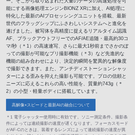
ー。そこから取り込まれた大量のデータの高速処理を可
能にする画像処理エンジンBIONZ XRに加え、AI処理に
特化した最新のAIプロセッシングユニットを搭載、最新
世代のフラッグシップにふさわしいシステムへと進化を
遂げました。被写体を高精度に捉えるリアルタイム認識
AF、ブラックアウトフリーでのAF/AE追随・最高約30コ
マ/秒（＊1）の高速連写、さらに最大1秒前までさかのぼ
っての撮影が可能なプリ撮影機能（＊3）など先進的な
機能の組み合わせにより、決定的瞬間を驚異的な解像度
で撮影できます。また、アンチディストーションシャッ
ターによる歪みを抑えた撮影も可能です。プロの信頼と
ニーズに応えるこれらの高い性能を、質量約743g（＊
2）の小型・軽量ボディに搭載しています。
高解像×スピードと最新AIの融合について
＊1 電子シャッター使用時に有効です。ソニー測定条件。撮影条
件によっては連続撮影の速度が遅くなります。フォーカスモード
がAF-Cのときは、装着するレンズによって連続撮影の速度が異