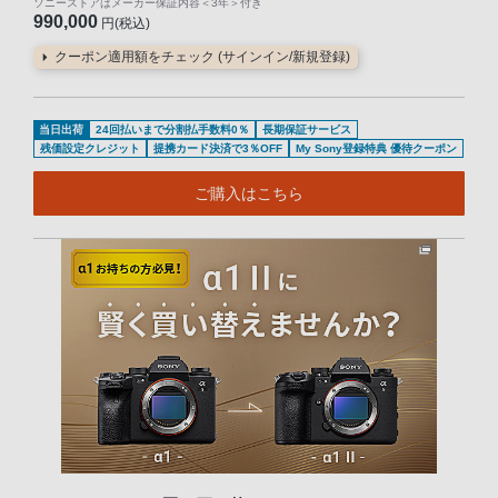
ソニーストアはメーカー保証内容
＜3年＞
付き
990,000
円(税込)
クーポン適用額をチェック (サインイン/新規登録)
当日出荷
24回払いまで分割払手数料0％
長期保証サービス
残価設定クレジット
提携カード決済で3％OFF
My Sony登録特典 優待クーポン
ご購入はこちら