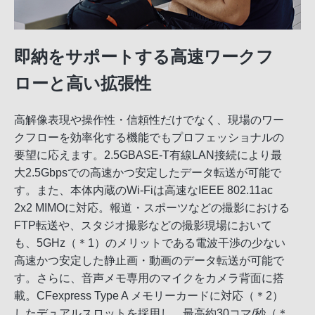
即納をサポートする高速ワークフ
ローと高い拡張性
高解像表現や操作性・信頼性だけでなく、現場のワー
クフローを効率化する機能でもプロフェッショナルの
要望に応えます。2.5GBASE-T有線LAN接続により最
大2.5Gbpsでの高速かつ安定したデータ転送が可能で
す。また、本体内蔵のWi-Fiは高速なIEEE 802.11ac
2x2 MIMOに対応。報道・スポーツなどの撮影における
FTP転送や、スタジオ撮影などの撮影現場において
も、5GHz（＊1）のメリットである電波干渉の少ない
高速かつ安定した静止画・動画のデータ転送が可能で
す。さらに、音声メモ専用のマイクをカメラ背面に搭
載。CFexpress Type A メモリーカードに対応（＊2）
したデュアルスロットを採用し、最高約30コマ/秒（＊