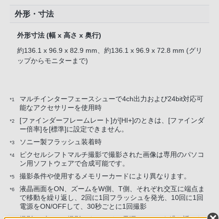
外形・寸法
外形寸法 (幅 x 高さ x 奥行)
約136.1 x 96.9 x 82.9 mm、約136.1 x 96.9 x 72.8 mm (グリ
ップからモニターまで)
マルチインターフェースシューで4ch出力および24bit対応可
*1
能なアクセサリーを使用時
[ファインダーフレームレート]が[HI+]のときは、[ファインダ
*2
ー倍率]を[標準]に設定できません。
ソニー製フラッシュ装着時
*3
ピクセルシフトマルチ撮影で撮影された画像は専用のパソコ
*4
ン用ソフトウェアで合成可能です。
撮影条件や使用するメモリーカードにより異なります。
*5
液晶画面をON、ズームをW側、T側、それぞれ交互に端点ま
*6
で移動を繰り返し、2回に1回フラッシュを発光、10回に1回
電源をON/OFFして、30秒ごとに1回撮影
撮影、ズーム、撮影スタンバイ、電源ON/OFFを繰り返した