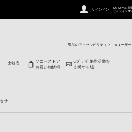
My Sonyに
サインイン
サインインす
製品のアクセシビリティ
αユーザ
ソニーストア
αプラザ 創作活動を
ー
比較表
お買い物情報
支援する場
セサ