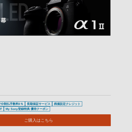
で分割払手数料0％
長期保証サービス
残価設定クレジット
F
My Sony登録特典 優待クーポン
ご購入はこちら