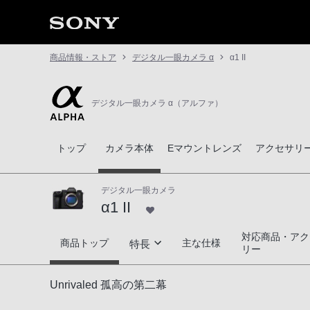
商品情報・ストア
デジタル一眼カメラ α
α1 II
デジタル一眼カメラ α（アルファ）
トップ
カメラ本体
Eマウントレンズ
アクセサリ
デジタル一眼カメラ
α1 II
対応商品・アク
α1 II
商品トップ
主な仕様
特長
リー
高解像×スピードが最新のAIと融合
Unrivaled 孤高の第二幕