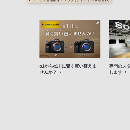
クーポン適用額をチェック (サインイン/新規登録)
α1からα1 IIに賢く買い替えま
専門のス
せんか？
します