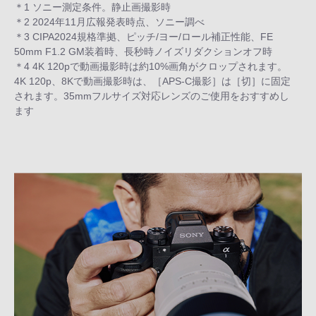
＊1 ソニー測定条件。静止画撮影時
＊2 2024年11月広報発表時点、ソニー調べ
＊3 CIPA2024規格準拠、ピッチ/ヨー/ロール補正性能、FE
50mm F1.2 GM装着時、長秒時ノイズリダクションオフ時
＊4 4K 120pで動画撮影時は約10%画角がクロップされます。
4K 120p、8Kで動画撮影時は、［APS-C撮影］は［切］に固定
されます。35mmフルサイズ対応レンズのご使用をおすすめし
ます