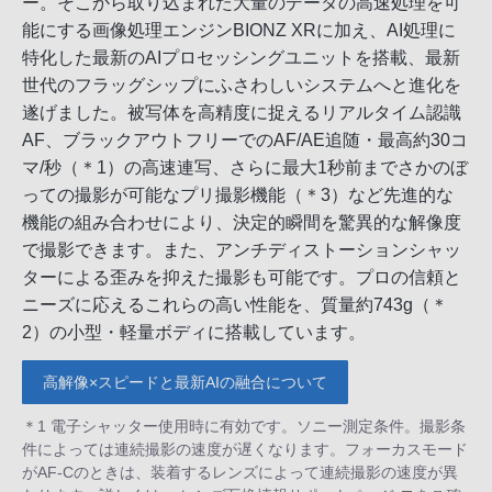
ー。そこから取り込まれた大量のデータの高速処理を可
能にする画像処理エンジンBIONZ XRに加え、AI処理に
特化した最新のAIプロセッシングユニットを搭載、最新
世代のフラッグシップにふさわしいシステムへと進化を
遂げました。被写体を高精度に捉えるリアルタイム認識
AF、ブラックアウトフリーでのAF/AE追随・最高約30コ
マ/秒（＊1）の高速連写、さらに最大1秒前までさかのぼ
っての撮影が可能なプリ撮影機能（＊3）など先進的な
機能の組み合わせにより、決定的瞬間を驚異的な解像度
で撮影できます。また、アンチディストーションシャッ
ターによる歪みを抑えた撮影も可能です。プロの信頼と
ニーズに応えるこれらの高い性能を、質量約743g（＊
2）の小型・軽量ボディに搭載しています。
高解像×スピードと最新AIの融合について
＊1 電子シャッター使用時に有効です。ソニー測定条件。撮影条
件によっては連続撮影の速度が遅くなります。フォーカスモード
がAF-Cのときは、装着するレンズによって連続撮影の速度が異