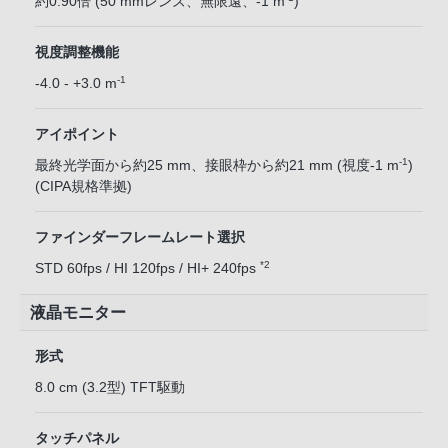
約0.90倍 (50 mmレンズ、無限遠、-1 m
)
視度調整機能
-1
-4.0 - +3.0 m
アイポイント
-1
最終光学面から約25 mm、接眼枠から約21 mm (視度-1 m
)
(CIPA規格準拠)
ファインダーフレームレート選択
*2
STD 60fps / HI 120fps / HI+ 240fps
液晶モニター
形式
8.0 cm (3.2型) TFT駆動
タッチパネル