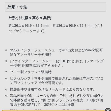
外形・寸法
外形寸法 (幅 x 高さ x 奥行)
約136.1 x 96.9 x 82.9 mm、約136.1 x 96.9 x 72.8 mm (グリ
ップからモニターまで)
マルチインターフェースシューで4ch出力および24bit対応可
*1
能なアクセサリーを使用時
[ファインダーフレームレート]が[HI+]のときは、[ファインダ
*2
ー倍率]を[標準]に設定できません。
ソニー製フラッシュ装着時
*3
ピクセルシフトマルチ撮影で撮影された画像は専用のパソコ
*4
ン用ソフトウェアで合成可能です。
撮影条件や使用するメモリーカードにより異なります。
*5
液晶画面をON、ズームをW側、T側、それぞれ交互に端点ま
*6
で移動を繰り返し、2回に1回フラッシュを発光、10回に1回
電源をON/OFFして、30秒ごとに1回撮影
撮影、ズーム、撮影スタンバイ、電源ON/OFFを繰り返した