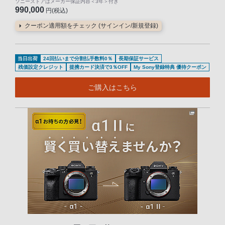
ソニーストアはメーカー保証内容
＜3年＞
付き
990,000
円(税込)
クーポン適用額をチェック (サインイン/新規登録)
当日出荷
24回払いまで分割払手数料0％
長期保証サービス
残価設定クレジット
提携カード決済で3％OFF
My Sony登録特典 優待クーポン
ご購入はこちら