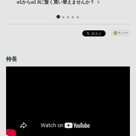
α1からα1 IIに賢く買い替えませんか？
専門
特長