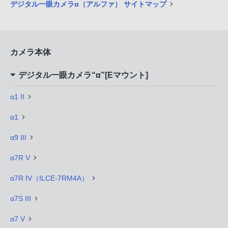
デジタル一眼カメラα（アルファ） サイトマップ
カメラ本体
デジタル一眼カメラ“α”[Eマウント]
α1 II
α1
α9 III
α7R V
α7R IV（ILCE-7RM4A）
α7S III
α7 V