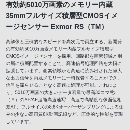
有効約5010万画素のメモリー内蔵
35mmフルサイズ積層型CMOSイメ
ージセンサー Exmor RS（TM）
高解像と圧倒的なスピードを高次元で両立する、新開発
の有効約5010万画素メモリー内蔵フルサイズ積層型
CMOSイメージセンサーを採用。回路部を画素領域と別
の層に積層配置することで、高速信号処理回路を大幅に
拡張しています。画素領域から高速に読み出された膨大
な出力信号を内蔵メモリーに一時保管することができ、
信号を滞らせることなく高速に処理が可能。これによ
り、5010万画素の大きいデータ容量で最高30コマ/秒
（＊）のAF/AE追随高速連写、高速で高精度な像面位相
差AF、フルサイズの8.6Kオーバーサンプリングによる歪
みの少ない高画質8K動画記録など、圧倒的な性能を実現
しています。