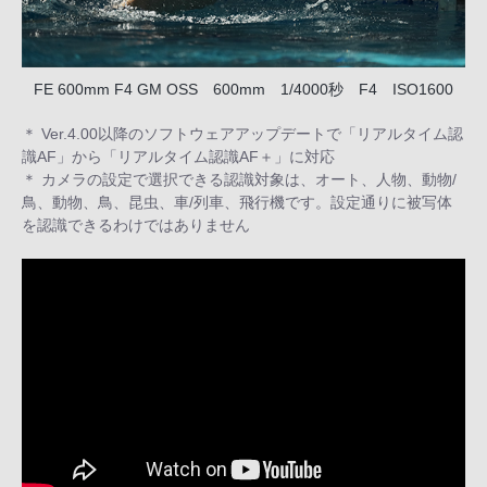
FE 600mm F4 GM OSS 600mm 1/4000秒 F4 ISO1600
＊ Ver.4.00以降のソフトウェアアップデートで「リアルタイム認
識AF」から「リアルタイム認識AF＋」に対応
＊ カメラの設定で選択できる認識対象は、オート、人物、動物/
鳥、動物、鳥、昆虫、車/列車、飛行機です。設定通りに被写体
を認識できるわけではありません