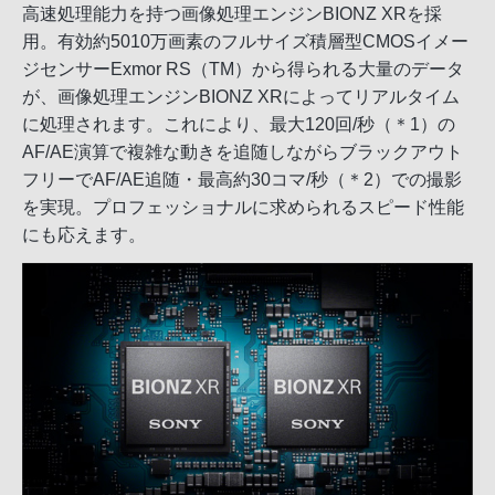
高速処理能力を持つ画像処理エンジンBIONZ XRを採
用。有効約5010万画素のフルサイズ積層型CMOSイメー
ジセンサーExmor RS（TM）から得られる大量のデータ
が、画像処理エンジンBIONZ XRによってリアルタイム
に処理されます。これにより、最大120回/秒（＊1）の
AF/AE演算で複雑な動きを追随しながらブラックアウト
フリーでAF/AE追随・最高約30コマ/秒（＊2）での撮影
を実現。プロフェッショナルに求められるスピード性能
にも応えます。