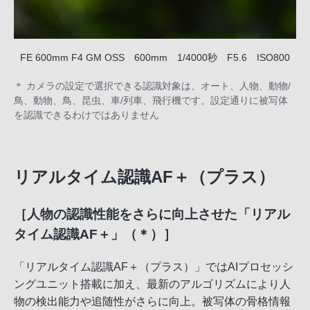
FE 600mm F4 GM OSS 600mm 1/4000秒 F5.6 ISO800
＊ カメラの設定で選択できる認識対象は、オート、人物、動物/
鳥、動物、鳥、昆虫、車/列車、飛行機です。設定通りに被写体
を認識できるわけではありません
リアルタイム認識AF＋（プラス）
［人物の認識性能をさらに向上させた「リアル
タイム認識AF＋」（＊）］
「リアルタイム認識AF＋（プラス）」ではAIプロセッシ
ングユニット搭載に加え、最新のアルゴリズムにより人
物の検出能力や追随性がさらに向上。被写体の骨格情報