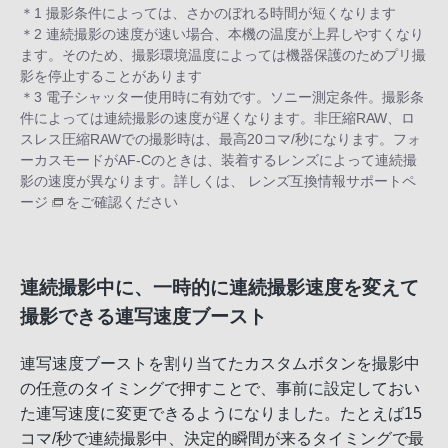
＊1 撮影条件によっては、さかのぼれる時間が短くなります
＊2 連続撮影の速度が速い場合、本機の温度が上昇しやすくなり
ます。そのため、撮影環境温度によっては機器保護のためプリ撮
影を停止することがあります
＊3 電子シャッター使用時に有効です。ソニー測定条件。撮影条
件によっては連続撮影の速度が遅くなります。非圧縮RAW、ロ
スレス圧縮RAWでの撮影時は、最高20コマ/秒になります。フォ
ーカスモードがAF-Cのときは、装着するレンズによって連続撮
影の速度が異なります。詳しくは、
レンズ互換情報サポートペ
ージ
をご確認ください
連続撮影中に、一時的に連続撮影速度を変えて
撮影できる連写速度ブースト
連写速度ブーストを割り当てたカスタムボタンを撮影中
の任意のタイミングで押すことで、事前に設定しておい
た連写速度に変更できるようになりました。たとえば15
コマ/秒で連続撮影中、決定的瞬間が来るタイミングで最