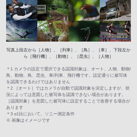
写真上段左から［人物］、［列車］、［鳥］、［車］、下段左か
ら［飛行機］、［動物］、［昆虫］、［人物］
＊1 カメラの設定で選択できる認識対象は、オート、人物、動物/
鳥、動物、鳥、昆虫、車/列車、飛行機です。設定通りに被写体
を認識できるわけではありません
＊2 ［オート］ではカメラが自動で認識対象を決定しますが、状
況によっては意図した被写体を認識できない場合があります。
［認識対象］を意図した被写体に設定することで改善する場合が
あります
＊3 α1比において。ソニー測定条件
※ 画像はイメージです