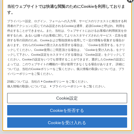
FE 24-70mm F2.8 GM
当社ウェブサイトでは快適な閲覧のためにCookieを利用しておりま
す。
Vario-Tessar T* FE 24-70mm F4 ZA OSS
プライバシー設定、ログイン、フォームへの入力等、サービスのリクエストに相当する利
用者のアクションに応じてのみ設定されるCookieは通常、必須Cookieと呼ばれ、利用を
FE 24-105mm F4 G OSS
停止することができません。また、当社は、ウェブサイトにおけるお客様の利用状況を分
析するため、あるいは個々のお客様に対してよりカスタマイズされたサービス・広告を提
供する等の目的のため、Cookieおよび類似技術を使用して一定の情報を収集する場合が
FE 24-240mm F3.5-6.3 OSS
あります。それらのCookieの受け入れを拒否する場合は、「Cookieを拒否する」をクリ
ックしてください。Cookie使用にご同意頂ける場合は、「Cookieを受け入れる」をクリ
FE 28-60mm F4-5.6
ックして下さい。Cookie設定をカスタマイズする場合は「Cookie設定」をクリックして
ください。Cookieの設定をいつでも管理することができます。選択したCookieの設定に
よっては、このウェブサイトの機能の一部が使用できなくなる場合があります。 詳細に
FE 28-70mm F2 GM
ついては、当社のCookieポリシーをご覧ください。個人情報の取扱いについては、プラ
イバシーポリシーをご覧ください。
FE 28-70mm F3.5-5.6 OSS II
詳細については、当社の
Cookieポリシー
をご覧ください。
個人情報の取扱いについては、
プライバシーポリシー
をご覧ください。
FE 28-70mm F3.5-5.6 OSS
Cookie設定
FE PZ 28-135mm F4 G OSS
Cookieを拒否する
FE 50-150mm F2 GM
Cookieを受け入れる
FE 70-200mm F2.8 GM OSS II