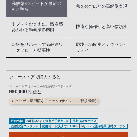
高解像×スピードが最新の
息をのむほどの高解像表現
AIと融合
手ブレをおさえた、臨場感
快適な操作性と高い信頼性
あふれる動画撮影機能
即納をサポートする高速ワ
環境への配慮とアクセシビ
ークフローと拡張性
リティ
ソニーストアで購入すると
ソニーストアはメーカー保証内容
＜3年＞
付き
990,000
円(税込)
クーポン適用額をチェック (サインイン/新規登録)
翌日出荷
24回払いまで分割払手数料0％
長期保証サービス
残価設定クレジット
提携カード決済で3％OFF
My Sony登録特典 優待クーポン