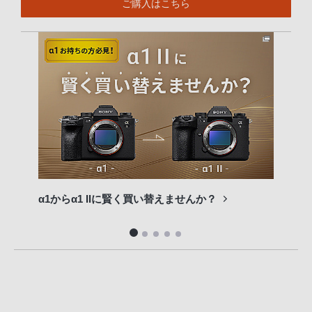
ご購入はこちら
α1からα1 IIに賢く買い替えませんか？
専門