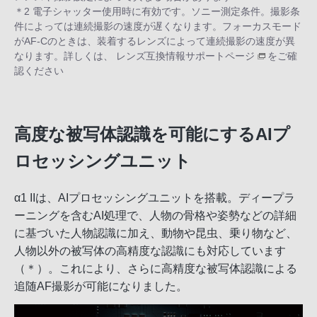
＊2 電子シャッター使用時に有効です。ソニー測定条件。撮影条
件によっては連続撮影の速度が遅くなります。フォーカスモード
がAF-Cのときは、装着するレンズによって連続撮影の速度が異
なります。詳しくは、
レンズ互換情報サポートページ
をご確
認ください
高度な被写体認識を可能にするAIプ
ロセッシングユニット
α1 IIは、AIプロセッシングユニットを搭載。ディープラ
ーニングを含むAI処理で、人物の骨格や姿勢などの詳細
に基づいた人物認識に加え、動物や昆虫、乗り物など、
人物以外の被写体の高精度な認識にも対応しています
（＊）。これにより、さらに高精度な被写体認識による
追随AF撮影が可能になりました。