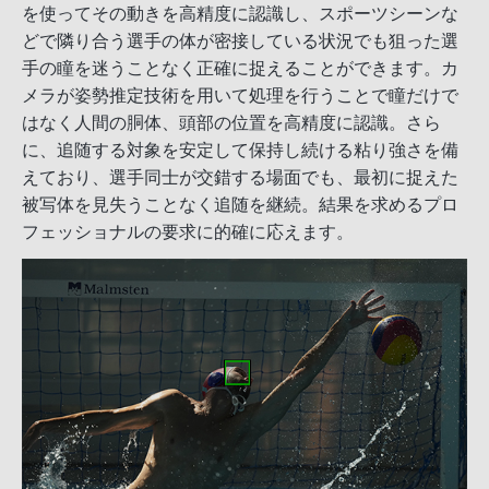
を使ってその動きを高精度に認識し、スポーツシーンな
どで隣り合う選手の体が密接している状況でも狙った選
手の瞳を迷うことなく正確に捉えることができます。カ
メラが姿勢推定技術を用いて処理を行うことで瞳だけで
はなく人間の胴体、頭部の位置を高精度に認識。さら
に、追随する対象を安定して保持し続ける粘り強さを備
えており、選手同士が交錯する場面でも、最初に捉えた
被写体を見失うことなく追随を継続。結果を求めるプロ
フェッショナルの要求に的確に応えます。