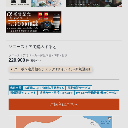
ソニーストアで購入すると
ソニーストアはメーカー保証内容
＜3年＞
付き
229,900
円(税込) ～
クーポン適用額をチェック (サインイン/新規登録)
当日出荷
24回払いまで分割払手数料0％
長期保証サービス
残価設定クレジット
提携カード決済で3％OFF
My Sony登録特典 優待クーポン
ご購入はこちら