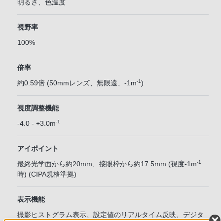
明るさ、色温度
視野率
100%
倍率
-1
約0.59倍 (50mmレンズ、無限遠、-1m
)
視度調整機能
-1
-4.0 - +3.0m
アイポイント
-1
最終光学面から約20mm、接眼枠から約17.5mm (視度-1m
時) (CIPA規格準拠)
表示機能
撮影ヒストグラム表示、設定値のリアルタイム反映、デジタ