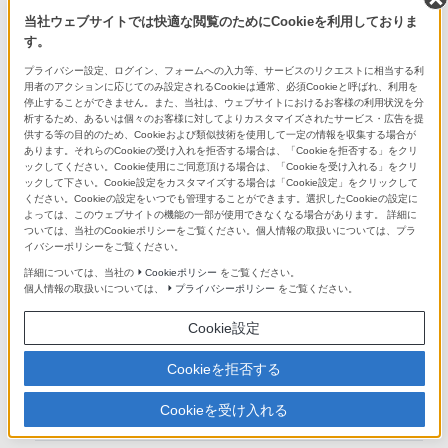
ル水準器、グリッドライン、ピント拡大、ピーキング、ゼブ
当社ウェブサイトでは快適な閲覧のためにCookieを利用しておりま
ラ、動画マーカー
す。
プライバシー設定、ログイン、フォームへの入力等、サービスのリクエストに相当する利
ファインダーフレームレート選択
用者のアクションに応じてのみ設定されるCookieは通常、必須Cookieと呼ばれ、利用を
停止することができません。また、当社は、ウェブサイトにおけるお客様の利用状況を分
STD 60fps / HI 120fps
析するため、あるいは個々のお客様に対してよりカスタマイズされたサービス・広告を提
供する等の目的のため、Cookieおよび類似技術を使用して一定の情報を収集する場合が
あります。それらのCookieの受け入れを拒否する場合は、「Cookieを拒否する」をクリ
液晶モニター
ックしてください。Cookie使用にご同意頂ける場合は、「Cookieを受け入れる」をクリ
ックして下さい。Cookie設定をカスタマイズする場合は「Cookie設定」をクリックして
形式
ください。Cookieの設定をいつでも管理することができます。選択したCookieの設定に
よっては、このウェブサイトの機能の一部が使用できなくなる場合があります。 詳細に
7.5cm (3.0型) TFT駆動
ついては、当社のCookieポリシーをご覧ください。個人情報の取扱いについては、プラ
イバシーポリシーをご覧ください。
詳細については、当社の
Cookieポリシー
をご覧ください。
タッチパネル
個人情報の取扱いについては、
プライバシーポリシー
をご覧ください。
● (タッチシャッター / タッチフォーカス / タッチパッド / タ
Cookie設定
ッチトラッキング)
Cookieを拒否する
ドット数
Cookieを受け入れる
921,600ドット