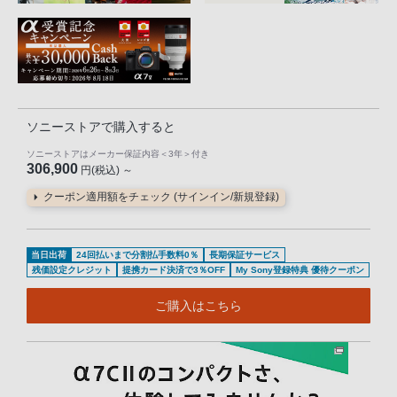
ソニーストアで購入すると
ソニーストアはメーカー保証内容
＜3年＞
付き
306,900
円(税込) ～
クーポン適用額をチェック (サインイン/新規登録)
当日出荷
24回払いまで分割払手数料0％
長期保証サービス
残価設定クレジット
提携カード決済で3％OFF
My Sony登録特典 優待クーポン
ご購入はこちら