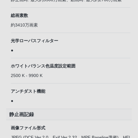
総画素数
約3410万画素
光学ローパスフィルター
●
ホワイトバランス色温度設定範囲
2500 K - 9900 K
アンチダスト機能
●
静止画記録
画像ファイル形式
JPEG (DCF Ver.2.0、Exif Ver.2.32、MPF Baseline準拠)、HEI