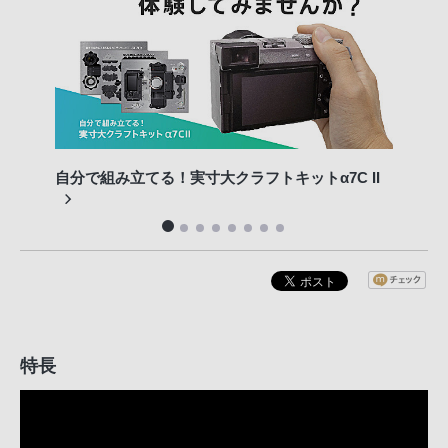
自分で組み立てる！実寸大クラフトキットα7C II
フル
特長