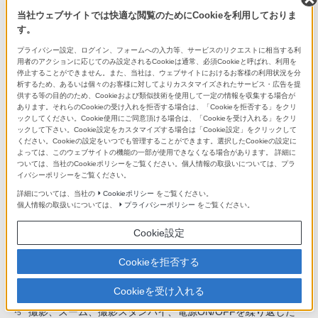
当社ウェブサイトでは快適な閲覧のためにCookieを利用しておりま
質量（g）（本体のみ）
す。
約429 ｇ
プライバシー設定、ログイン、フォームへの入力等、サービスのリクエストに相当する利
用者のアクションに応じてのみ設定されるCookieは通常、必須Cookieと呼ばれ、利用を
停止することができません。また、当社は、ウェブサイトにおけるお客様の利用状況を分
外形・寸法
析するため、あるいは個々のお客様に対してよりカスタマイズされたサービス・広告を提
供する等の目的のため、Cookieおよび類似技術を使用して一定の情報を収集する場合が
外形寸法 (幅 x 高さ x 奥行)
あります。それらのCookieの受け入れを拒否する場合は、「Cookieを拒否する」をクリ
ックしてください。Cookie使用にご同意頂ける場合は、「Cookieを受け入れる」をクリ
約124.0 x 71.1 x 63.4 mm、約124.0 x 71.1 x 58.6 mm (グリ
ックして下さい。Cookie設定をカスタマイズする場合は「Cookie設定」をクリックして
ください。Cookieの設定をいつでも管理することができます。選択したCookieの設定に
ップからモニターまで)
よっては、このウェブサイトの機能の一部が使用できなくなる場合があります。 詳細に
ついては、当社のCookieポリシーをご覧ください。個人情報の取扱いについては、プラ
イバシーポリシーをご覧ください。
詳細については、当社の
Cookieポリシー
をご覧ください。
マルチインターフェースシューで4ch出力および24bit対応可
*1
個人情報の取扱いについては、
プライバシーポリシー
をご覧ください。
能なアクセサリーを使用時
ソニー製フラッシュ装着時
Cookie設定
*2
撮影条件や使用するメモリーカードにより異なります。
*3
Cookieを拒否する
液晶画面をON、ズームをW側、T側、それぞれ交互に端点ま
*4
で移動を繰り返し、2回に1回フラッシュを発光、10回に1回
Cookieを受け入れる
電源をON/OFFして、30秒ごとに1回撮影
撮影、ズーム、撮影スタンバイ、電源ON/OFFを繰り返した
*5