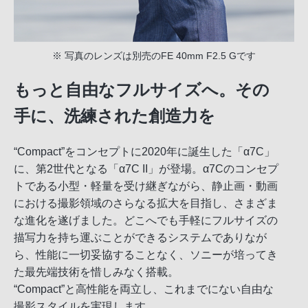
※ 写真のレンズは別売のFE 40mm F2.5 Gです
もっと自由なフルサイズへ。その
手に、洗練された創造力を
“Compact”をコンセプトに2020年に誕生した「α7C」
に、第2世代となる「α7C II」が登場。α7Cのコンセプ
トである小型・軽量を受け継ぎながら、静止画・動画
における撮影領域のさらなる拡大を目指し、さまざま
な進化を遂げました。どこへでも手軽にフルサイズの
描写力を持ち運ぶことができるシステムでありなが
ら、性能に一切妥協することなく、ソニーが培ってき
た最先端技術を惜しみなく搭載。
“Compact”と高性能を両立し、これまでにない自由な
撮影スタイルを実現します。