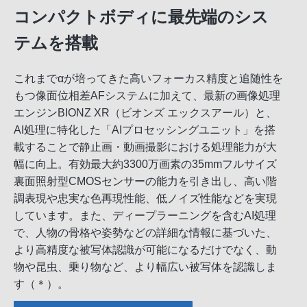
コンパクトボディに最先端のシス
テムを搭載
これまでαが培ってきた高いフォーカス精度と追随性を
もつ像面位相差AFシステムに加えて、最新の画像処理
エンジンBIONZ XR（ビオンズ エックスアール）と、
AI処理に特化した「AIプロセッシングユニット」を搭
載することで静止画・動画撮影における処理能力が大
幅に向上。有効最大約3300万画素の35mmフルサイズ
裏面照射型CMOSセンサーの能力を引き出し、高い階
調表現や忠実な色再現性能、低ノイズ性能などを実現
しています。また、ディープラーニングを含むAI処理
で、人物の骨格や姿勢などの詳細な情報に基づいた、
より高精度な被写体認識が可能になるだけでなく、動
物や昆虫、乗り物など、より幅広い被写体を認識しま
す（＊）。