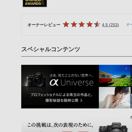
5つの星のうち
件のレ
オーナーレビュー
4.5 (253
)
オ
スペシャルコンテンツ