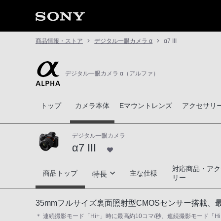
商品情報・ストア
デジタル一眼カメラ α
α7 III
デジタル一眼カメラ α（アルファ）
トップ
カメラ本体
Eマウントレンズ
アクセサリ
デジタル一眼カメラ
α7 III
対応商品・アク
α7 III
商品トップ
主な仕様
特長
リー
研ぎ澄まされた描写性能
35mmフルサイズ裏面照射型CMOSセンサー搭載、
＊ 連続撮影モード「Hi+」時に最高約10コマ/秒、連続撮影モード