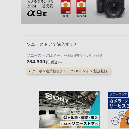
ソニーストアで購入すると
ソニーストアはメーカー保証内容
＜3年＞
付き
284,900
円(税込) ～
クーポン適用額をチェック (サインイン/新規登録)