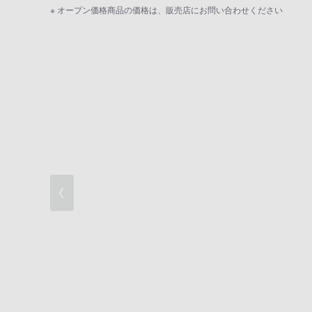
革新のAF性能
※ オープン価格商品の価格は、販売店にお問い合わせください
AF・AE追随高速連写
高解像4K動画と多彩な動画機能/WEBカメ
操作性と信頼性
充実の撮影機能