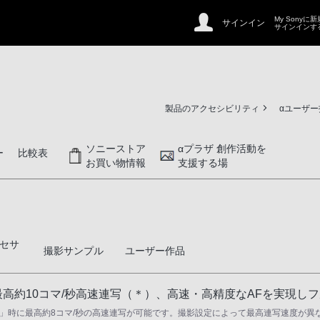
My Sonyに
サインイン
サインインす
製品のアクセシビリティ
αユーザ
ソニーストア
αプラザ 創作活動を
ー
比較表
お買い物情報
支援する場
セサ
撮影サンプル
ユーザー作品
最高約10コマ/秒高速連写（＊）、高速・高精度なAFを実現し
「Hi」時に最高約8コマ/秒の高速連写が可能です。撮影設定によって最高連写速度が異