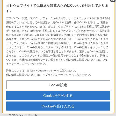
2/3、1.0EVステップ
当社ウェブサイトでは快適な閲覧のためにCookieを利用しておりま
す。
AEロック
プライバシー設定、ログイン、フォームへの入力等、サービスのリクエストに相当する利
用者のアクションに応じてのみ設定されるCookieは通常、必須Cookieと呼ばれ、利用を
半押し時AEロック（オート、入、切 選択可）
停止することができません。また、当社は、ウェブサイトにおけるお客様の利用状況を分
析するため、あるいは個々のお客様に対してよりカスタマイズされたサービス・広告を提
供する等の目的のため、Cookieおよび類似技術を使用して一定の情報を収集する場合が
ISO感度（推奨露光指数）
あります。それらのCookieの受け入れを拒否する場合は、「Cookieを拒否する」をクリ
ックしてください。Cookie使用にご同意頂ける場合は、「Cookieを受け入れる」をクリ
静止画撮影時：ISO100-51200(拡張：下限ISO50、上限ISO20
ックして下さい。Cookie設定をカスタマイズする場合は「Cookie設定」をクリックして
ください。Cookieの設定をいつでも管理することができます。選択したCookieの設定に
4800)、AUTO (ISO100-12800、上限/下限設定可能）
よっては、このウェブサイトの機能の一部が使用できなくなる場合があります。 詳細に
動画撮影時：ISO100-51200相当(拡張：上限ISO102400)、A
ついては、当社のCookieポリシーをご覧ください。個人情報の取扱いについては、プラ
UTO（ISO100-12800相当、上限/下限設定可能）
イバシーポリシーをご覧ください。
詳細については、当社の
Cookieポリシー
をご覧ください。
ファインダー
個人情報の取扱いについては、
プライバシーポリシー
をご覧ください。
Cookie設定
形式
1.3cm（0.5型）電子式ビューファインダー
Cookieを拒否する
Cookieを受け入れる
総ドット数
2,359,296 ドット