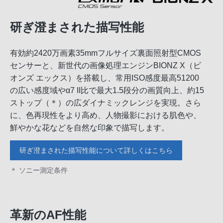
研ぎ澄まされた描写性能
有効約2420万画素35mmフルサイズ裏面照射型CMOS
センサーと、新世代の画像処理エンジンBIONZ X（ビ
オンズ エックス）を搭載し、常用ISO感度最高51200
の広い感度域やα7 II比で最大1.5段分の画質向上、約15
ストップ（＊）の広ダイナミックレンジを実現。さら
に、色再現性をより高め、人物撮影における肌色や、
鮮やかな花などを自然な印象で描写します。
研ぎ澄まされた描写性能について詳しくはこちら
＊ ソニー測定条件
革新のAF性能