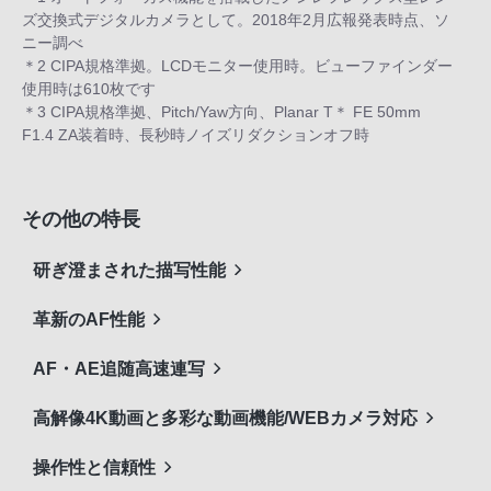
ズ交換式デジタルカメラとして。2018年2月広報発表時点、ソ
ニー調べ
＊2 CIPA規格準拠。LCDモニター使用時。ビューファインダー
使用時は610枚です
＊3 CIPA規格準拠、Pitch/Yaw方向、Planar T＊ FE 50mm
F1.4 ZA装着時、長秒時ノイズリダクションオフ時
その他の特長
研ぎ澄まされた描写性能
革新のAF性能
AF・AE追随高速連写
高解像4K動画と多彩な動画機能/WEBカメラ対応
操作性と信頼性