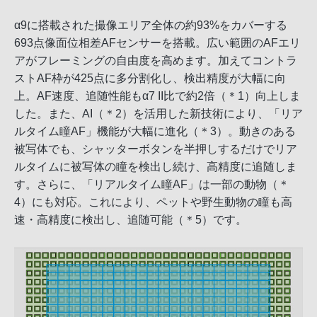
α9に搭載された撮像エリア全体の約93%をカバーする
693点像面位相差AFセンサーを搭載。広い範囲のAFエリ
アがフレーミングの自由度を高めます。加えてコントラ
ストAF枠が425点に多分割化し、検出精度が大幅に向
上。AF速度、追随性能もα7 II比で約2倍（＊1）向上しま
した。また、AI（＊2）を活用した新技術により、「リア
ルタイム瞳AF」機能が大幅に進化（＊3）。動きのある
被写体でも、シャッターボタンを半押しするだけでリア
ルタイムに被写体の瞳を検出し続け、高精度に追随しま
す。さらに、「リアルタイム瞳AF」は一部の動物（＊
4）にも対応。これにより、ペットや野生動物の瞳も高
速・高精度に検出し、追随可能（＊5）です。