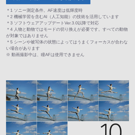
＊1 ソニー測定条件。AF速度は低輝度時
＊2 機械学習を含むAI（人工知能）の技術を活用しています
＊3 ソフトウェアアップデートVer.3.0以降で対応
＊4 人物と動物ではモードの切り換えが必要です。すべての動物
が対象ではありません
＊5 シーンや被写体の状態によってはうまくフォーカスが合わな
い場合があります
※ 動画撮影中は、瞳AFは使用できません