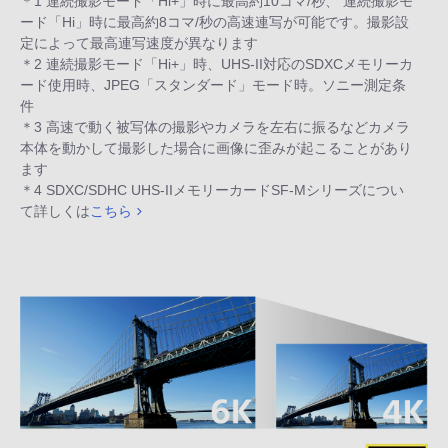
＊1 連続撮影モード「Hi+」時に最高約10コマ/秒、 連続撮影モ
ード「Hi」時に最高約8コマ/秒の高速連写が可能です。撮影設
定によって最高連写速度が異なります
＊2 連続撮影モード「Hi+」時、UHS-II対応のSDXCメモリーカ
ード使用時、JPEG「スタンダード」モード時。ソニー測定条
件
＊3 高速で動く被写体の撮影やカメラを左右に振るなどカメラ
本体を動かして撮影した場合に画像に歪みが起こることがあり
ます
＊4 SDXC/SDHC UHS-IIメモリーカードSF-Mシリーズについ
て詳しくは
こちら