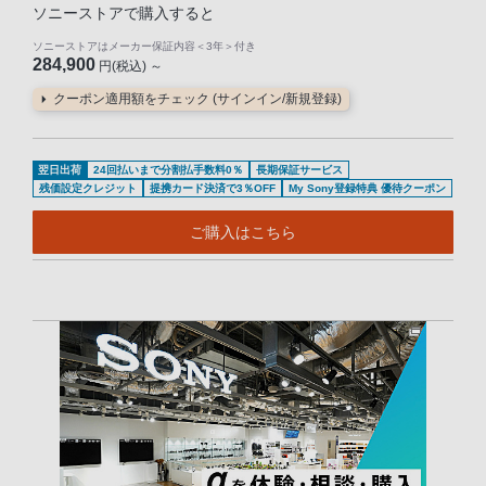
ソニーストアで購入すると
ソニーストアはメーカー保証内容
＜3年＞
付き
284,900
円(税込) ～
クーポン適用額をチェック (サインイン/新規登録)
翌日出荷
24回払いまで分割払手数料0％
長期保証サービス
残価設定クレジット
提携カード決済で3％OFF
My Sony登録特典 優待クーポン
ご購入はこちら