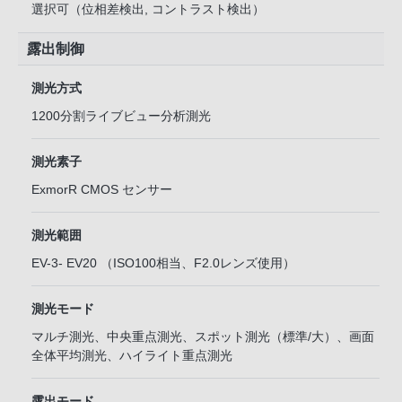
選択可（位相差検出, コントラスト検出）
露出制御
測光方式
1200分割ライブビュー分析測光
測光素子
ExmorR CMOS センサー
測光範囲
EV-3- EV20 （ISO100相当、F2.0レンズ使用）
測光モード
マルチ測光、中央重点測光、スポット測光（標準/大）、画面
全体平均測光、ハイライト重点測光
露出モード