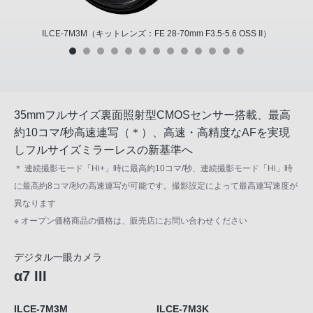
ILCE-7M3M（キットレンズ：FE 28-70mm F3.5-5.6 OSS II）
35mmフルサイズ裏面照射型CMOSセンサー搭載、最高
約10コマ/秒高速連写（＊）、高速・高精度なAFを実現
しフルサイズミラーレスの新基準へ
＊ 連続撮影モード「Hi+」時に最高約10コマ/秒、連続撮影モード「Hi」時
に最高約8コマ/秒の高速連写が可能です。撮影設定によって最高連写速度が
異なります
※ オープン価格商品の価格は、販売店にお問い合わせください
デジタル一眼カメラ
α7 III
ILCE-7M3M
ILCE-7M3K