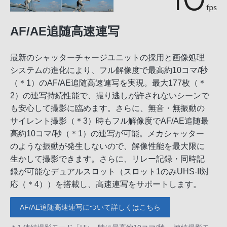
AF/AE追随高速連写
最新のシャッターチャージユニットの採用と画像処理
システムの進化により、フル解像度で最高約10コマ/秒
（＊1）のAF/AE追随高速連写を実現。最大177枚（＊
2）の連写持続性能で、撮り逃しが許されないシーンで
も安心して撮影に臨めます。さらに、無音・無振動の
サイレント撮影（＊3）時もフル解像度でAF/AE追随最
高約10コマ/秒（＊1）の連写が可能。メカシャッター
のような振動が発生しないので、解像性能を最大限に
生かして撮影できます。さらに、リレー記録・同時記
録が可能なデュアルスロット（スロット1のみUHS-II対
応（＊4））を搭載し、高速連写をサポートします。
AF/AE追随高速連写について詳しくはこちら