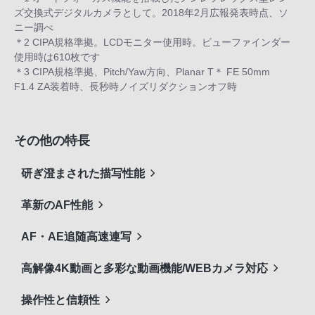
ズ交換式デジタルカメラとして。2018年2月広報発表時点、ソ
ニー調べ
＊2 CIPA規格準拠。LCDモニター使用時。ビューファインダー
使用時は610枚です
＊3 CIPA規格準拠、Pitch/Yaw方向、Planar T＊ FE 50mm
F1.4 ZA装着時、長秒時ノイズリダクションオフ時
その他の特長
研ぎ澄まされた描写性能
革新のAF性能
AF・AE追随高速連写
高解像4K動画と多彩な動画機能/WEBカメラ対応
操作性と信頼性