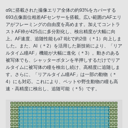
α9に搭載された撮像エリア全体の約93%をカバーする
693点像面位相差AFセンサーを搭載。広い範囲のAFエリ
アがフレーミングの自由度を高めます。加えてコントラ
ストAF枠が425点に多分割化し、検出精度が大幅に向
上。AF速度、追随性能もα7 II比で約2倍（＊1）向上しま
した。また、AI（＊2）を活用した新技術により、「リア
ルタイム瞳AF」機能が大幅に進化（＊3）。動きのある
被写体でも、シャッターボタンを半押しするだけでリア
ルタイムに被写体の瞳を検出し続け、高精度に追随しま
す。さらに、「リアルタイム瞳AF」は一部の動物（＊
4）にも対応。これにより、ペットや野生動物の瞳も高
速・高精度に検出し、追随可能（＊5）です。