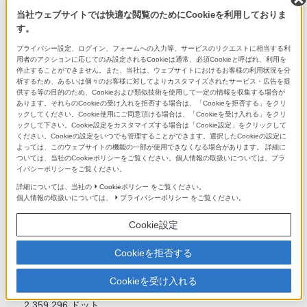
2/3、1.0EVステップ
当社ウェブサイトでは快適な閲覧のためにCookieを利用しておりま
す。
AEロック
プライバシー設定、ログイン、フォームへの入力等、サービスのリクエストに相当する利
用者のアクションに応じてのみ設定されるCookieは通常、必須Cookieと呼ばれ、利用を
半押し時AEロック（オート、入、切 選択可）
停止することができません。また、当社は、ウェブサイトにおけるお客様の利用状況を分
析するため、あるいは個々のお客様に対してよりカスタマイズされたサービス・広告を提
供する等の目的のため、Cookieおよび類似技術を使用して一定の情報を収集する場合が
ISO感度（推奨露光指数）
あります。それらのCookieの受け入れを拒否する場合は、「Cookieを拒否する」をクリ
ックしてください。Cookie使用にご同意頂ける場合は、「Cookieを受け入れる」をクリ
静止画撮影時：ISO100-51200(拡張：下限ISO50、上限ISO20
ックして下さい。Cookie設定をカスタマイズする場合は「Cookie設定」をクリックして
ください。Cookieの設定をいつでも管理することができます。選択したCookieの設定に
4800)、AUTO (ISO100-12800、上限/下限設定可能）
よっては、このウェブサイトの機能の一部が使用できなくなる場合があります。 詳細に
動画撮影時：ISO100-51200相当(拡張：上限ISO102400)、A
ついては、当社のCookieポリシーをご覧ください。個人情報の取扱いについては、プラ
UTO（ISO100-12800相当、上限/下限設定可能）
イバシーポリシーをご覧ください。
詳細については、当社の
Cookieポリシー
をご覧ください。
ファインダー
個人情報の取扱いについては、
プライバシーポリシー
をご覧ください。
Cookie設定
形式
1.3cm（0.5型）電子式ビューファインダー
Cookieを拒否する
Cookieを受け入れる
総ドット数
2,359,296 ドット