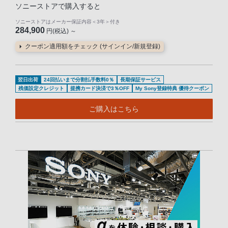
ソニーストアで購入すると
ソニーストアはメーカー保証内容
＜3年＞
付き
284,900
円(税込) ～
クーポン適用額をチェック (サインイン/新規登録)
翌日出荷
24回払いまで分割払手数料0％
長期保証サービス
残価設定クレジット
提携カード決済で3％OFF
My Sony登録特典 優待クーポン
ご購入はこちら