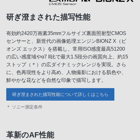
研ぎ澄まされた描写性能
有効約2420万画素35mmフルサイズ裏面照射型CMOS
センサーと、新世代の画像処理エンジンBIONZ X（ビ
オンズ エックス）を搭載し、常用ISO感度最高51200
の広い感度域やα7 II比で最大1.5段分の画質向上、約15
ストップ（＊）の広ダイナミックレンジを実現。さら
に、色再現性をより高め、人物撮影における肌色や、
鮮やかな花などを自然な印象で描写します。
研ぎ澄まされた描写性能について詳しくはこちら
＊ ソニー測定条件
革新のAF性能