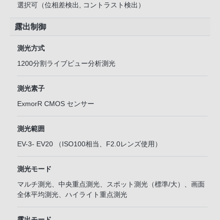
選択可（位相差検出, コントラスト検出）
露出制御
測光方式
1200分割ライブビュー分析測光
測光素子
ExmorR CMOS センサー
測光範囲
EV-3- EV20 （ISO100相当、F2.0レンズ使用）
測光モード
マルチ測光、中央重点測光、スポット測光（標準/大）、画面
全体平均測光、ハイライト重点測光
露出モード