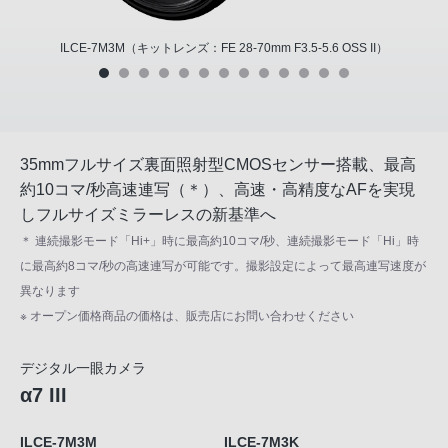
ILCE-7M3M（キットレンズ：FE 28-70mm F3.5-5.6 OSS II）
35mmフルサイズ裏面照射型CMOSセンサー搭載、最高
約10コマ/秒高速連写（＊）、高速・高精度なAFを実現
しフルサイズミラーレスの新基準へ
＊ 連続撮影モード「Hi+」時に最高約10コマ/秒、連続撮影モード「Hi」時
に最高約8コマ/秒の高速連写が可能です。撮影設定によって最高連写速度が
異なります
※ オープン価格商品の価格は、販売店にお問い合わせください
デジタル一眼カメラ
α7 III
ILCE-7M3M
ILCE-7M3K