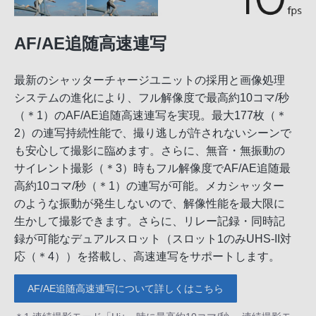
AF/AE追随高速連写
最新のシャッターチャージユニットの採用と画像処理
システムの進化により、フル解像度で最高約10コマ/秒
（＊1）のAF/AE追随高速連写を実現。最大177枚（＊
2）の連写持続性能で、撮り逃しが許されないシーンで
も安心して撮影に臨めます。さらに、無音・無振動の
サイレント撮影（＊3）時もフル解像度でAF/AE追随最
高約10コマ/秒（＊1）の連写が可能。メカシャッター
のような振動が発生しないので、解像性能を最大限に
生かして撮影できます。さらに、リレー記録・同時記
録が可能なデュアルスロット（スロット1のみUHS-II対
応（＊4））を搭載し、高速連写をサポートします。
AF/AE追随高速連写について詳しくはこちら