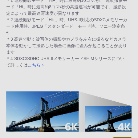
＊1 連続撮影モード「Hi+」時に最高約10コマ/秒、 連続撮影モ
ード「Hi」時に最高約8コマ/秒の高速連写が可能です。撮影設
定によって最高連写速度が異なります
＊2 連続撮影モード「Hi+」時、UHS-II対応のSDXCメモリーカ
ード使用時、JPEG「スタンダード」モード時。ソニー測定条
件
＊3 高速で動く被写体の撮影やカメラを左右に振るなどカメラ
本体を動かして撮影した場合に画像に歪みが起こることがあり
ます
＊4 SDXC/SDHC UHS-IIメモリーカードSF-Mシリーズについ
て詳しくは
こちら