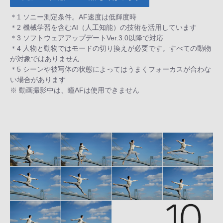
＊1 ソニー測定条件。AF速度は低輝度時
＊2 機械学習を含むAI（人工知能）の技術を活用しています
＊3 ソフトウェアアップデートVer.3.0以降で対応
＊4 人物と動物ではモードの切り換えが必要です。すべての動物
が対象ではありません
＊5 シーンや被写体の状態によってはうまくフォーカスが合わな
い場合があります
※ 動画撮影中は、瞳AFは使用できません