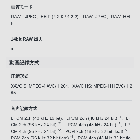
画質モード
RAW、JPEG、HEIF (4:2:0 / 4:2:2)、RAW+JPEG、RAW+HEI
F
14bit RAW 出力
●
動画記録方式
圧縮形式
XAVC S: MPEG-4 AVC/H.264、XAVC HS: MPEG-H HEVC/H.2
65
音声記録方式
*1
LPCM 2ch (48 kHz 16 bit)、LPCM 2ch (48 kHz 24 bit)
、LP
*2
*1
CM 2ch (96 kHz 24 bit)
、LPCM 4ch (48 kHz 24 bit)
、LP
*2
*2
CM 4ch (96 kHz 24 bit)
、PCM 2ch (48 kHz 32 bit float)
、
*2
PCM 2ch (96 kHz 32 bit float)
、PCM 4ch (48 kHz 32 bit flo