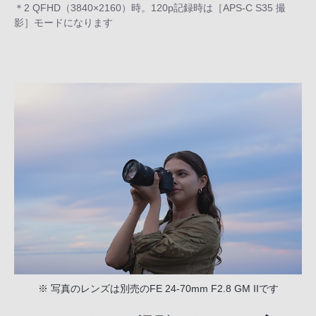
＊2 QFHD（3840×2160）時。120p記録時は［APS-C S35 撮
影］モードになります
※ 写真のレンズは別売のFE 24-70mm F2.8 GM IIです