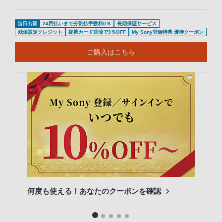
当日出荷
24回払いまで分割払手数料0％
長期保証サービス
残価設定クレジット
提携カード決済で3％OFF
My Sony登録特典 優待クーポン
ご購入はこちら
何度も使える！あなたのクーポンを確認
α7 