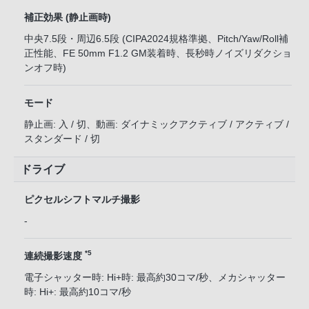
補正効果 (静止画時)
中央7.5段・周辺6.5段 (CIPA2024規格準拠、Pitch/Yaw/Roll補
正性能、FE 50mm F1.2 GM装着時、長秒時ノイズリダクショ
ンオフ時)
モード
静止画: 入 / 切、動画: ダイナミックアクティブ / アクティブ /
スタンダード / 切
ドライブ
ピクセルシフトマルチ撮影
-
*5
連続撮影速度
電子シャッター時: Hi+時: 最高約30コマ/秒、メカシャッター
時: Hi+: 最高約10コマ/秒