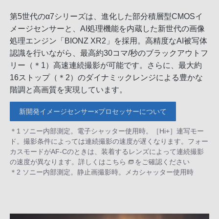
第5世代のα7シリーズは、進化した部分積層型CMOSイ
メージセンサーと、AI処理機能を内蔵した新世代の画像
処理エンジン「BIONZ XR2」を採用。高精度なAI被写体
認識を行いながら、最高約30コマ/秒のブラックアウトフ
リー（＊1）高速連続撮影が可能です。さらに、最大約
16ストップ（＊2）のダイナミックレンジによる豊かな
階調と高画質を実現しています。
新開発イメージセンサー×プロセッサーについて
＊1 ソニー内部測定。電子シャッター使用時。［Hi+］連写モー
ド。撮影条件によっては連続撮影の速度が遅くなります。フォー
カスモードがAF-Cのときは、装着するレンズによって連続撮影
の速度が異なります。詳しくは
こちら
をご確認ください
＊2 ソニー内部測定。静止画撮影時。メカシャッター使用時