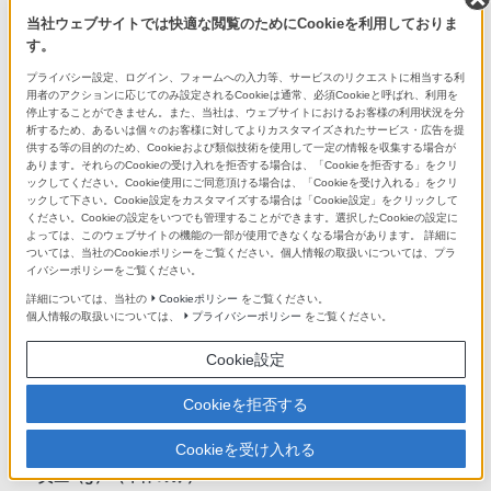
当社ウェブサイトでは快適な閲覧のためにCookieを利用しておりま
す。
連続動画撮影時
プライバシー設定、ログイン、フォームへの入力等、サービスのリクエストに相当する利
ファインダー使用時: 約210分、液晶モニター使用時: 約210分
用者のアクションに応じてのみ設定されるCookieは通常、必須Cookieと呼ばれ、利用を
(CIPA規格準拠)
停止することができません。また、当社は、ウェブサイトにおけるお客様の利用状況を分
析するため、あるいは個々のお客様に対してよりカスタマイズされたサービス・広告を提
供する等の目的のため、Cookieおよび類似技術を使用して一定の情報を収集する場合が
本体内充電
あります。それらのCookieの受け入れを拒否する場合は、「Cookieを拒否する」をクリ
ックしてください。Cookie使用にご同意頂ける場合は、「Cookieを受け入れる」をクリ
*8
● (USB Type-C端子で可。USB Power Delivery対応)
ックして下さい。Cookie設定をカスタマイズする場合は「Cookie設定」をクリックして
ください。Cookieの設定をいつでも管理することができます。選択したCookieの設定に
よっては、このウェブサイトの機能の一部が使用できなくなる場合があります。 詳細に
ついては、当社のCookieポリシーをご覧ください。個人情報の取扱いについては、プラ
USB給電
イバシーポリシーをご覧ください。
● (USB Type-C端子で可。USB Power Delivery対応)
詳細については、当社の
Cookieポリシー
をご覧ください。
個人情報の取扱いについては、
プライバシーポリシー
をご覧ください。
質量
Cookie設定
質量(g)(バッテリーとメモリカードを含む)
Cookieを拒否する
約695 g
Cookieを受け入れる
質量（g）（本体のみ）