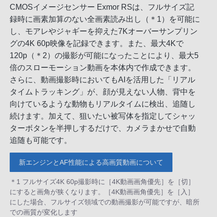
CMOSイメージセンサー Exmor RSは、フルサイズ記
録時に画素加算のない全画素読み出し（＊1）を可能に
し、モアレやジャギーを抑えた7Kオーバーサンプリン
グの4K 60p映像を記録できます。また、最大4Kで
120p（＊2）の撮影が可能になったことにより、最大5
倍のスローモーション動画を本体内で作成できます。
さらに、動画撮影時においてもAIを活用した「リアル
タイムトラッキング」が、顔が見えない人物、背中を
向けているような動物もリアルタイムに検出、追随し
続けます。加えて、狙いたい被写体を指定してシャッ
ターボタンを半押しするだけで、カメラまかせで自動
追随も可能です。
新エンジンとAF性能による高画質動画について
＊1 フルサイズ4K 60p撮影時に［4K動画画角優先］を［切］
にすると画角が狭くなります。［4K動画画角優先］を［入］
にした場合、フルサイズ領域での動画撮影が可能ですが、暗所
での画質が変化します