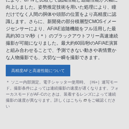
向上しました。姿勢推定技術を用いた処理により、瞳
だけでなく人間の胴体や頭部の位置をより高精度に認
識します。さらに、新開発の部分積層型CMOSイメー
ジセンサーにより、AF/AE追随機能をフル活用した最
高約30コマ/秒（＊）のブラックアウトフリー高速連続
撮影が可能になりました。最大約60回/秒のAF/AE演算
と組み合わせることで、予測できない動きや表情豊か
な人物撮影でも、大切な一瞬を撮影できます。
高精度AFと高速性能について
＊ ソニー内部測定。電子シャッター使用時。［Hi+］連写モー
ド。撮影条件によっては連続撮影の速度が遅くなります。フォ
ーカスモードがAF-Cのときは、装着するレンズによって連続
撮影の速度が異なります。詳しくは
こちら
をご確認くださ
い