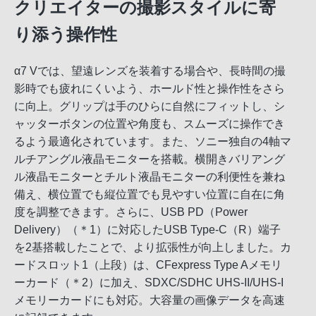
クリエイターの撮影スタイルに寄
り添う操作性
α7 Vでは、望遠レンズを装着する場合や、長時間の撮
影時でも疲れにくいよう、ホールド性と操作性をさら
に向上。グリップは手のひらに自然にフィットし、シ
ャッターボタンの位置や角度も、スムーズに操作でき
るよう最適化されています。また、ソニー独自の4軸マ
ルチアングル液晶モニターを搭載。横開きバリアング
ル液晶モニターとチルト液晶モニターの利便性を兼ね
備え、横位置でも縦位置でも見やすい位置に自在に角
度を調整できます。さらに、USB PD（Power
Delivery）（＊1）に対応したUSB Type-C（R）端子
を2基搭載したことで、より拡張性が向上しました。カ
ードスロット1（上段）は、CFexpress Type Aメモリ
ーカード（＊2）に加え、SDXC/SDHC UHS-II/UHS-I
メモリーカードにも対応。大容量の画像データを高速