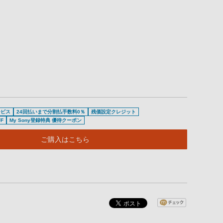
ービス
24回払いまで分割払手数料0％
残価設定クレジット
F
My Sony登録特典 優待クーポン
ご購入はこちら