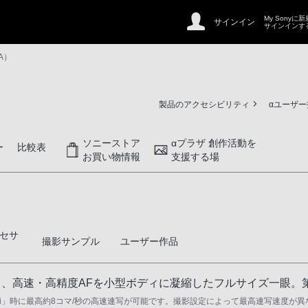
My Sonyに
サインイン
サインインす
4A）
製品のアクセシビリティ
αユーザ
ソニーストア
αプラザ 創作活動を
ー
比較表
お買い物情報
支援する場
セサ
撮影サンプル
ユーザー作品
＊）、高速・高精度AFを小型ボディに凝縮したフルサイズ一眼
「Hi」時に最高約8コマ/秒の高速連写が可能です。撮影設定によって最高連写速度が