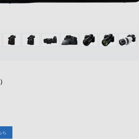
A）
ちら