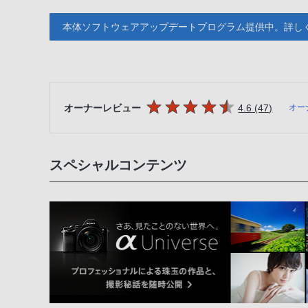
本体ソフトウェアアップデートプログラム提供中。詳し
5つの星のうち
件のレビ
オーナーレビュー
4.6 (47
)
オー
スペシャルコンテンツ