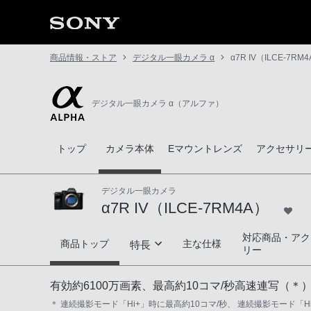
商品情報・ストア
デジタル一眼カメラ α
α7R IV（ILCE-7RM
デジタル一眼カメラ α（アルファ）
トップ
カメラ本体
Eマウントレンズ
アクセサリ
デジタル一眼カメラ
α7R IV（ILCE-7RM4A）
対応商品・アク
α7R IV（ILCE-7RM4A）
商品トップ
主な仕様
特長
リー
α史上最高の解像性能と階調性
有効約6100万画素、最高約10コマ/秒高速連写（
＊ 連続撮影モード「Hi+」時に最高約10コマ/秒、 連続撮影モード