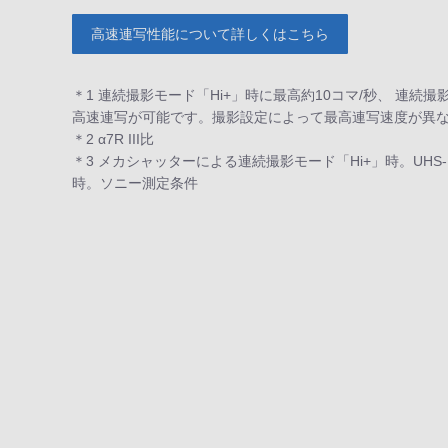
高速連写性能について詳しくはこちら
＊1 連続撮影モード「Hi+」時に最高約10コマ/秒、 連続撮
高速連写が可能です。撮影設定によって最高連写速度が異
＊2 α7R III比
＊3 メカシャッターによる連続撮影モード「Hi+」時。UHS-
時。ソニー測定条件