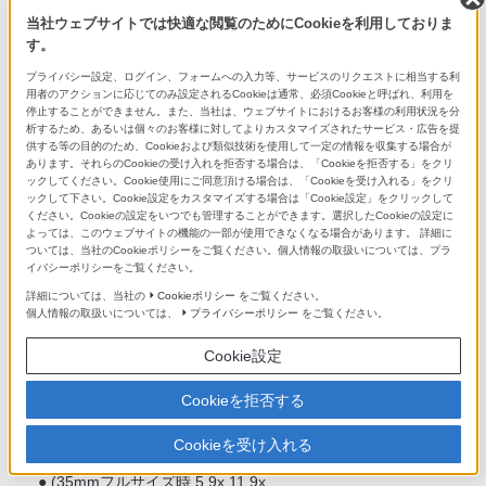
7.5cm (3.0型) TFT駆動
当社ウェブサイトでは快適な閲覧のためにCookieを利用しておりま
す。
タッチパネル
プライバシー設定、ログイン、フォームへの入力等、サービスのリクエストに相当する利
用者のアクションに応じてのみ設定されるCookieは通常、必須Cookieと呼ばれ、利用を
●
停止することができません。また、当社は、ウェブサイトにおけるお客様の利用状況を分
析するため、あるいは個々のお客様に対してよりカスタマイズされたサービス・広告を提
供する等の目的のため、Cookieおよび類似技術を使用して一定の情報を収集する場合が
ドット数
あります。それらのCookieの受け入れを拒否する場合は、「Cookieを拒否する」をクリ
ックしてください。Cookie使用にご同意頂ける場合は、「Cookieを受け入れる」をクリ
2,359,296ドット
ックして下さい。Cookie設定をカスタマイズする場合は「Cookie設定」をクリックして
ください。Cookieの設定をいつでも管理することができます。選択したCookieの設定に
よっては、このウェブサイトの機能の一部が使用できなくなる場合があります。 詳細に
明るさ調節機能
ついては、当社のCookieポリシーをご覧ください。個人情報の取扱いについては、プラ
イバシーポリシーをご覧ください。
マニュアル（5段階）、屋外晴天モード
詳細については、当社の
Cookieポリシー
をご覧ください。
個人情報の取扱いについては、
プライバシーポリシー
をご覧ください。
角度調整機能
Cookie設定
カメラ背面に対して
上約107°、下約41°
Cookieを拒否する
Cookieを受け入れる
ピント確認機能
● (35mmフルサイズ時 5.9x,11.9x