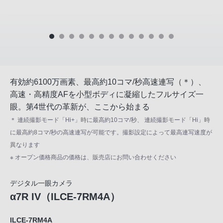
有効約6100万画素、最高約10コマ/秒高速連写（＊）、
高速・高精度AFを小型ボディに凝縮したフルサイズ一
眼。第4世代の革新が、ここから始まる
＊ 連続撮影モード「Hi+」時に最高約10コマ/秒、 連続撮影モード「Hi」時
に最高約8コマ/秒の高速連写が可能です。撮影設定によって最高連写速度が
異なります
※ オープン価格商品の価格は、販売店にお問い合わせください
デジタル一眼カメラ
α7R IV（ILCE-7RM4A）
ILCE-7RM4A