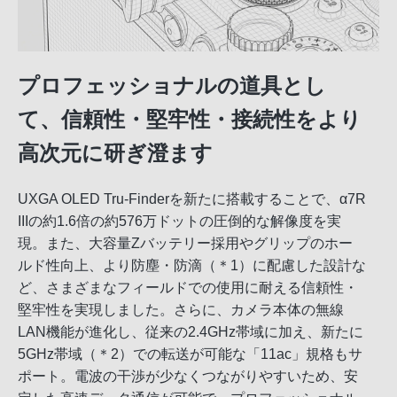
プロフェッショナルの道具とし
て、信頼性・堅牢性・接続性をより
高次元に研ぎ澄ます
UXGA OLED Tru-Finderを新たに搭載することで、α7R
IIIの約1.6倍の約576万ドットの圧倒的な解像度を実
現。また、大容量Zバッテリー採用やグリップのホー
ルド性向上、より防塵・防滴（＊1）に配慮した設計な
ど、さまざまなフィールドでの使用に耐える信頼性・
堅牢性を実現しました。さらに、カメラ本体の無線
LAN機能が進化し、従来の2.4GHz帯域に加え、新たに
5GHz帯域（＊2）での転送が可能な「11ac」規格もサ
ポート。電波の干渉が少なくつながりやすいため、安