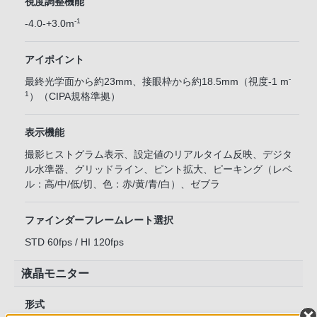
視度調整機能
-1
-4.0-+3.0m
アイポイント
-
最終光学面から約23mm、接眼枠から約18.5mm（視度-1 m
1
）（CIPA規格準拠）
表示機能
撮影ヒストグラム表示、設定値のリアルタイム反映、デジタ
ル水準器、グリッドライン、ピント拡大、ピーキング（レベ
ル：高/中/低/切、色：赤/黄/青/白）、ゼブラ
ファインダーフレームレート選択
STD 60fps / HI 120fps
液晶モニター
形式