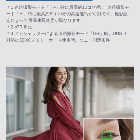
＊1 連続撮影モード「Hi+」時に最高約10コマ/秒、 連続撮影モ
ード「Hi」時に最高約8コマ/秒の高速連写が可能です。撮影設
定によって最高連写速度が異なります
＊2 α7R III比
＊3 メカシャッターによる連続撮影モード「Hi+」時。UHS-II
対応のSDXCメモリーカード使用時。ソニー測定条件