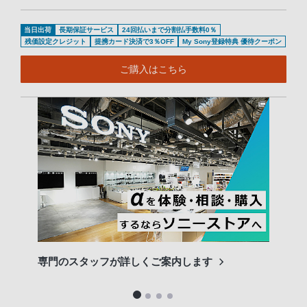
当日出荷
長期保証サービス
24回払いまで分割払手数料0％
残価設定クレジット
提携カード決済で3％OFF
My Sony登録特典 優待クーポン
ご購入はこちら
専門のスタッフが詳しくご案内します
長期
便利