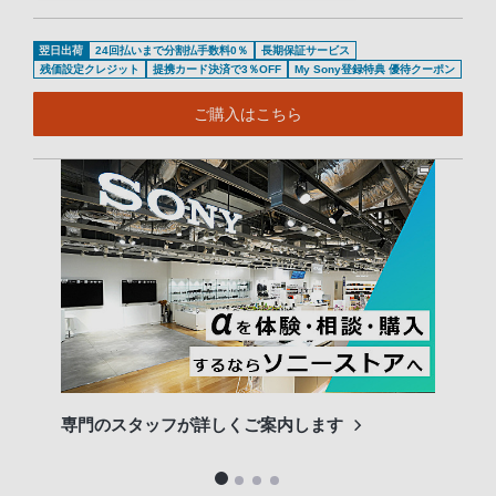
翌日出荷
24回払いまで分割払手数料0％
長期保証サービス
残価設定クレジット
提携カード決済で3％OFF
My Sony登録特典 優待クーポン
ご購入はこちら
専門のスタッフが詳しくご案内します
長期
便利