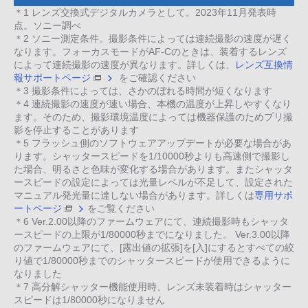
＊1 レンズ交換式デジタルカメラとして。2023年11月発表時
点。ソニー調べ
＊2 ソニー測定条件。撮影条件によっては連続撮影の速度が遅く
なります。フォーカスモードがAF-Cのときは、装着するレンズ
によって連続撮影の速度が異なります。詳しくは、
レンズ互換情
報サポートページ
をご確認ください
＊3 撮影条件によっては、さかのぼれる時間が短くなります
＊4 連続撮影の速度が速い場合、本機の温度が上昇しやすくなり
ます。そのため、撮影環境温度によっては機器保護のためプリ撮
影を停止することがあります
＊5 フラッシュ側のソフトウェアアップデートが必要な場合があ
ります。シャッタースピードを1/10000秒よりも高速側で撮影し
た場合、明るさと色味が変化する場合があります。またシャッタ
ースピードの設定によっては光量レベルが不足して、設定された
マニュアル発光量に達しない場合があります。詳しくは
専用サポ
ートページ
をご覧ください
＊6 Ver.2.00以降のファームウェアにて、連続撮影時もシャッタ
ースピードの上限が1/80000秒までになりました。 Ver.3.00以降
のファームウェアにて、[露出値の拡張]を[入]にするとすべての絞
り値で1/80000秒までのシャッタースピードが使用できるように
なりました
＊7 高分解シャッター機能使用時、レンズ未装着時はシャッター
スピードは1/80000秒になりません