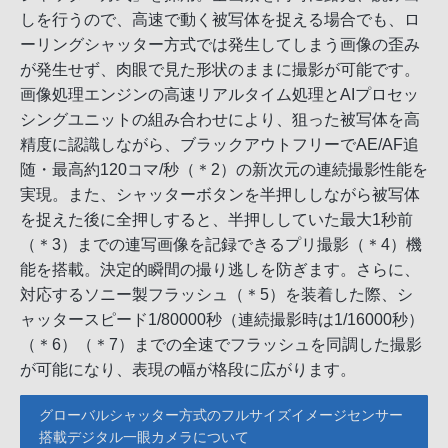
しを行うので、高速で動く被写体を捉える場合でも、ロ
ーリングシャッター方式では発生してしまう画像の歪み
が発生せず、肉眼で見た形状のままに撮影が可能です。
画像処理エンジンの高速リアルタイム処理とAIプロセッ
シングユニットの組み合わせにより、狙った被写体を高
精度に認識しながら、ブラックアウトフリーでAE/AF追
随・最高約120コマ/秒（＊2）の新次元の連続撮影性能を
実現。また、シャッターボタンを半押ししながら被写体
を捉えた後に全押しすると、半押ししていた最大1秒前
（＊3）までの連写画像を記録できるプリ撮影（＊4）機
能を搭載。決定的瞬間の撮り逃しを防ぎます。さらに、
対応するソニー製フラッシュ（＊5）を装着した際、シ
ャッタースピード1/80000秒（連続撮影時は1/16000秒）
（＊6）（＊7）までの全速でフラッシュを同調した撮影
が可能になり、表現の幅が格段に広がります。
グローバルシャッター方式のフルサイズイメージセンサー
搭載デジタル一眼カメラについて