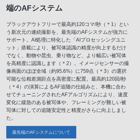
端のAFシステム
ブラックアウトフリーで最高約120コマ/秒（＊1）とい
う新次元の連続撮影を、最先端のAFシステムが強力に
サポート。AI処理に特化した「AIプロセッシングユニ
ット」搭載により、被写体認識の精度が向上するだけ
でなく、動物や昆虫、乗り物など、より幅広い被写体
を高精度に認識します（＊2）。イメージセンサーの撮
像画面のほぼ全域（約95.6%）に759点（＊3）の選択
可能な位相差測距点を高密度に配置。最高約120回/秒
（＊4）の演算によるAF追随の仕組みと、本機に合わ
せてチューニングされたAFアルゴリズムにより、速度
変化に緩急のある被写体や、フレーミングが難しい被
写体に対しての追随安定性と精度がさらに向上しまし
た。
最先端のAFシステムについて