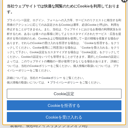
電子シャッター
当社ウェブサイトでは快適な閲覧のためにCookieを利用しておりま
す。
シャッター速度範囲
プライバシー設定、ログイン、フォームへの入力等、サービスのリクエストに相当する利
用者のアクションに応じてのみ設定されるCookieは通常、必須Cookieと呼ばれ、利用を
静止画撮影時: 1/80000-30 秒、バルブ、動画撮影時: 1/8000-1
停止することができません。また、当社は、ウェブサイトにおけるお客様の利用状況を分
秒
析するため、あるいは個々のお客様に対してよりカスタマイズされたサービス・広告を提
供する等の目的のため、Cookieおよび類似技術を使用して一定の情報を収集する場合が
あります。それらのCookieの受け入れを拒否する場合は、「Cookieを拒否する」をクリ
*2
フラッシュ同調速度
ックしてください。Cookie使用にご同意頂ける場合は、「Cookieを受け入れる」をクリ
ックして下さい。Cookie設定をカスタマイズする場合は「Cookie設定」をクリックして
*3
1/80000 秒
、1/500 秒
ください。Cookieの設定をいつでも管理することができます。選択したCookieの設定に
よっては、このウェブサイトの機能の一部が使用できなくなる場合があります。 詳細に
ついては、当社のCookieポリシーをご覧ください。個人情報の取扱いについては、プラ
手ブレ補正機能
イバシーポリシーをご覧ください。
詳細については、当社の
Cookieポリシー
をご覧ください。
方式
個人情報の取扱いについては、
プライバシーポリシー
をご覧ください。
イメージセンサーシフト方式5軸補正 (補正方式はレンズ仕様
Cookie設定
による)
Cookieを拒否する
補正効果 (静止画時)
Cookieを受け入れる
8.0段 (CIPA規格準拠、ピッチ/ヨー方向、FE 50mm F1.2 GM
装着時、長秒時ノイズリダクションオフ時)