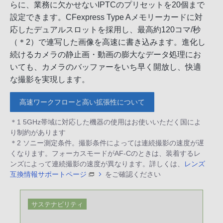
らに、業務に欠かせないIPTCのプリセットを20個まで
設定できます。CFexpress Type Aメモリーカードに対
応したデュアルスロットを採用し、最高約120コマ/秒
（＊2）で連写した画像を高速に書き込みます。進化し
続けるカメラの静止画・動画の膨大なデータ処理にお
いても、カメラのバッファーをいち早く開放し、快適
な撮影を実現します。
高速ワークフローと高い拡張性について
＊1 5GHz帯域に対応した機器の使用はお使いいただく国によ
り制約があります
＊2 ソニー測定条件。撮影条件によっては連続撮影の速度が遅
くなります。フォーカスモードがAF-Cのときは、装着するレ
ンズによって連続撮影の速度が異なります。詳しくは、
レンズ
互換情報サポートページ
をご確認ください
サステナビリティ