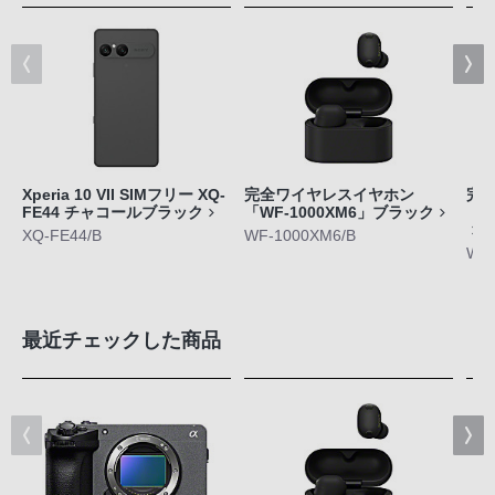
Xperia 10 VII SIMフリー XQ-
完全ワイヤレスイヤホン
完
FE44 チャコールブラック
「WF-1000XM6」ブラック
「L
XQ-FE44/B
WF-1000XM6/B
WF-
最近チェックした商品