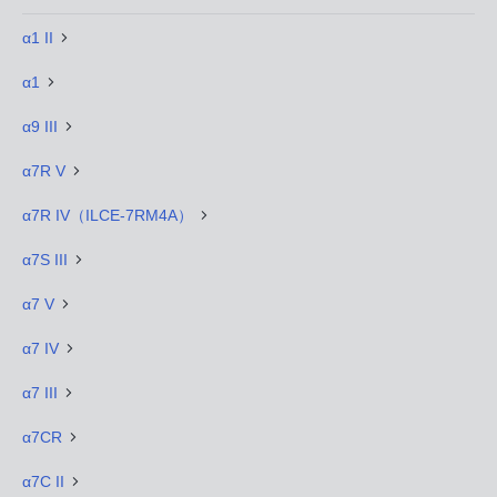
α1 II
α1
α9 III
α7R V
α7R IV（ILCE-7RM4A）
α7S III
α7 V
α7 IV
α7 III
α7CR
α7C II