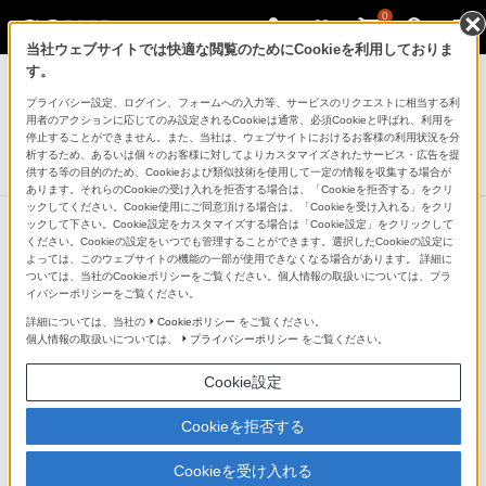
0
当社ウェブサイトでは快適な閲覧のためにCookieを利用しておりま
デジタル一眼カメラ α（アルファ）
す。
プライバシー設定、ログイン、フォームへの入力等、サービスのリクエストに相当する利
リチャージャブルバッテリーパック
用者のアクションに応じてのみ設定されるCookieは通常、必須Cookieと呼ばれ、利用を
NP-SA100
停止することができません。また、当社は、ウェブサイトにおけるお客様の利用状況を分
析するため、あるいは個々のお客様に対してよりカスタマイズされたサービス・広告を提
新発売
NEW
供する等の目的のため、Cookieおよび類似技術を使用して一定の情報を収集する場合が
あります。それらのCookieの受け入れを拒否する場合は、「Cookieを拒否する」をクリ
ックしてください。Cookie使用にご同意頂ける場合は、「Cookieを受け入れる」をクリ
ックして下さい。Cookie設定をカスタマイズする場合は「Cookie設定」をクリックして
ください。Cookieの設定をいつでも管理することができます。選択したCookieの設定に
よっては、このウェブサイトの機能の一部が使用できなくなる場合があります。 詳細に
ついては、当社のCookieポリシーをご覧ください。個人情報の取扱いについては、プラ
イバシーポリシーをご覧ください。
詳細については、当社の
Cookieポリシー
をご覧ください。
個人情報の取扱いについては、
プライバシーポリシー
をご覧ください。
Cookie設定
Cookieを拒否する
Cookieを受け入れる