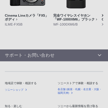
Cinema Lineカメラ「FX5」
完全ワイヤレスイヤホン
Xpe
ボディ
「WF-1000XM6」ブラック
GE
ILME-FX5B
WF-1000XM6/B
XQ-
サポート・お問い合わせ
地域店で体験・相談する
ソニーストアで体験・相談する
各店舗 (銀座・札幌・名古屋・大阪・
ソニーショップ
福岡天神)
知る・楽しむ
ソニーから最新情報を受け取る