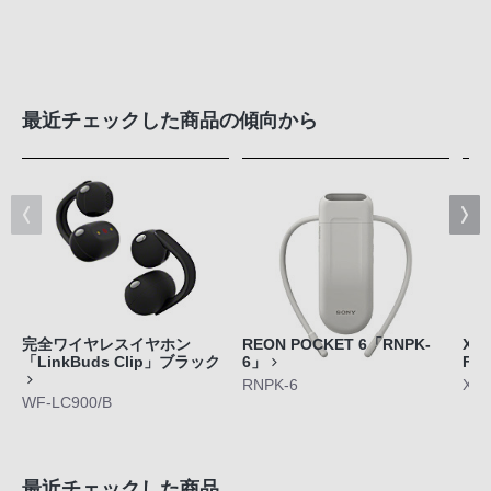
最近チェックした商品の傾向から
完全ワイヤレスイヤホン
REON POCKET 6「RNPK-
Xpe
「LinkBuds Clip」ブラック
6」
FE
RNPK-6
XQ-
WF-LC900/B
最近チェックした商品