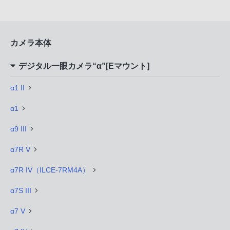
カメラ本体
デジタル一眼カメラ“α”[Eマウント]
α1 II
α1
α9 III
α7R V
α7R IV（ILCE-7RM4A）
α7S III
α7 V