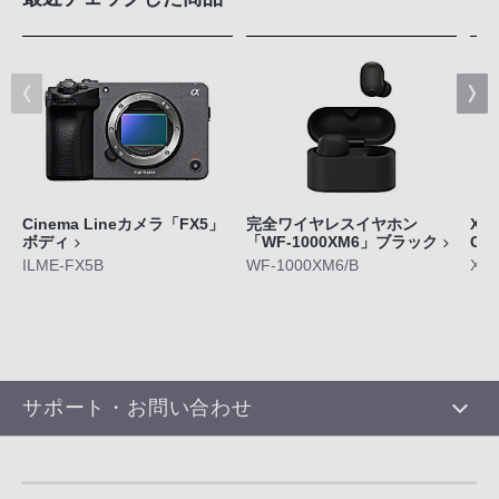
Cinema Lineカメラ「FX5」
完全ワイヤレスイヤホン
Xpe
ボディ
「WF-1000XM6」ブラック
GE
ILME-FX5B
WF-1000XM6/B
XQ-
サポート・お問い合わせ