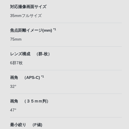
対応撮像画面サイズ
35mmフルサイズ
*1
焦点距離イメージ(mm)
75mm
レンズ構成 （群-枚）
6群7枚
*1
画角 （APS-C)
32°
画角 （３５ｍｍ判）
47°
最小絞り （F値)