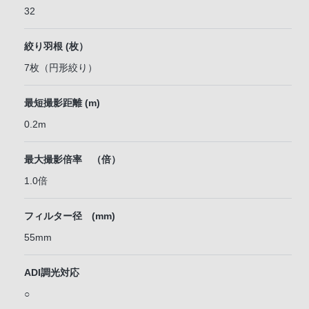
32
絞り羽根 (枚）
7枚（円形絞り）
最短撮影距離 (m)
0.2m
最大撮影倍率 （倍）
1.0倍
フィルター径 (mm)
55mm
ADI調光対応
○