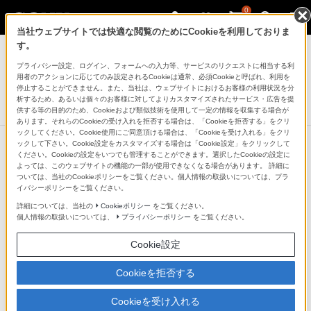
0
当社ウェブサイトでは快適な閲覧のためにCookieを利用しておりま
デジタル一眼カメラ α（アルファ）
す。
プライバシー設定、ログイン、フォームへの入力等、サービスのリクエストに相当する利
デジタル一眼カメラ“α”用レンズ
用者のアクションに応じてのみ設定されるCookieは通常、必須Cookieと呼ばれ、利用を
50mm F2.8 Macro
停止することができません。また、当社は、ウェブサイトにおけるお客様の利用状況を分
析するため、あるいは個々のお客様に対してよりカスタマイズされたサービス・広告を提
生産完了
DISCONTINUED
供する等の目的のため、Cookieおよび類似技術を使用して一定の情報を収集する場合が
あります。それらのCookieの受け入れを拒否する場合は、「Cookieを拒否する」をクリ
ックしてください。Cookie使用にご同意頂ける場合は、「Cookieを受け入れる」をクリ
ックして下さい。Cookie設定をカスタマイズする場合は「Cookie設定」をクリックして
ください。Cookieの設定をいつでも管理することができます。選択したCookieの設定に
よっては、このウェブサイトの機能の一部が使用できなくなる場合があります。 詳細に
ついては、当社のCookieポリシーをご覧ください。個人情報の取扱いについては、プラ
イバシーポリシーをご覧ください。
詳細については、当社の
Cookieポリシー
をご覧ください。
個人情報の取扱いについては、
プライバシーポリシー
をご覧ください。
Cookie設定
Cookieを拒否する
Cookieを受け入れる