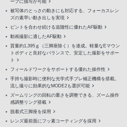
ープに描写が可能
被写体のとっさの動きにも対応する、フォーカスレン
ズの素早い動き出しを実現
ピントを合わせ続ける追随性に優れたAF駆動
動画撮影に適したAF駆動
質量約1,395ｇ（三脚座除く）を達成。軽量なEマウン
トボディと良好なバランスで、安定した撮影をサポー
ト
フィールドワークをサポートする優れた操作性
手持ち撮影時に便利な光学式手ブレ補正機構を搭載。
流し撮りに効果的なMODE2も選択可能
ズームリングの回転の重さを調整できる、ズーム操作
感調整リング搭載
脱着式三脚座を採用
レンズ最前面にフッ素コーティングを採用