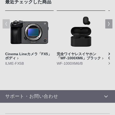
最近チェックした商品
Cinema Lineカメラ「FX5」
完全ワイヤレスイヤホン
Xpe
ボディ
「WF-1000XM6」ブラック
GE
ILME-FX5B
WF-1000XM6/B
XQ-
サポート・お問い合わせ