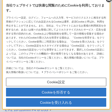
当社ウェブサイトでは快適な閲覧のためにCookieを利用しておりま
FE 70-200mm F4 Macro G OSS II
す。
プライバシー設定、ログイン、フォームへの入力等、サービスのリクエストに相当する利
FE 70-200mm F4 G OSS
用者のアクションに応じてのみ設定されるCookieは通常、必須Cookieと呼ばれ、利用を
停止することができません。また、当社は、ウェブサイトにおけるお客様の利用状況を分
FE 70-300mm F4.5-5.6 G OSS
析するため、あるいは個々のお客様に対してよりカスタマイズされたサービス・広告を提
供する等の目的のため、Cookieおよび類似技術を使用して一定の情報を収集する場合が
あります。それらのCookieの受け入れを拒否する場合は、「Cookieを拒否する」をクリ
FE 100-400mm F4.5-5.6 GM OSS
ックしてください。Cookie使用にご同意頂ける場合は、「Cookieを受け入れる」をクリ
ックして下さい。Cookie設定をカスタマイズする場合は「Cookie設定」をクリックして
FE 200-600mm F5.6-6.3 G OSS
ください。Cookieの設定をいつでも管理することができます。選択したCookieの設定に
よっては、このウェブサイトの機能の一部が使用できなくなる場合があります。 詳細に
ついては、当社のCookieポリシーをご覧ください。個人情報の取扱いについては、プラ
FE 400-800mm F6.3-8 G OSS
イバシーポリシーをご覧ください。
詳細については、当社の
Cookieポリシー
をご覧ください。
E PZ 10-20mm F4 G
個人情報の取扱いについては、
プライバシーポリシー
をご覧ください。
E PZ 16-50mm F3.5-5.6 OSS II
Cookie設定
E 16-55mm F2.8 G
Cookieを拒否する
E PZ 18-105mm F4 G OSS
Cookieを受け入れる
E PZ 18-110mm F4 G OSS