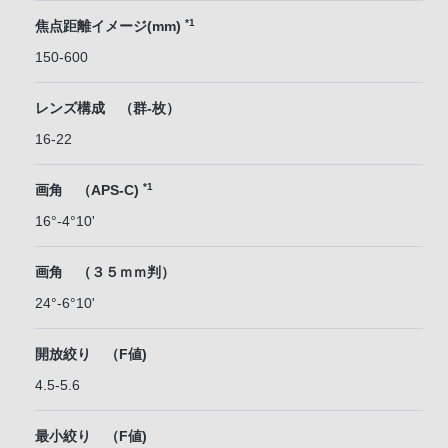
*1
焦点距離イメージ(mm)
150-600
レンズ構成 （群-枚）
16-22
*1
画角 （APS-C)
16°-4°10'
画角 （３５ｍｍ判）
24°-6°10'
開放絞り （F値)
4.5-5.6
最小絞り （F値)