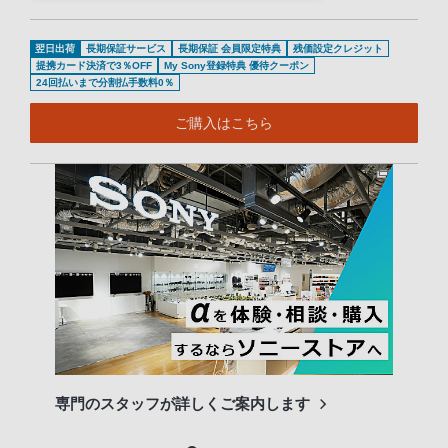
翌日出荷
長期保証サービス
長期保証 会員限定特典
残価設定クレジット
提携カード決済で3％OFF
My Sony登録特典 優待クーポン
24回払いまで分割払手数料0％
ご購入はこちら
専門のスタッフが詳しくご案内します
長期
便利