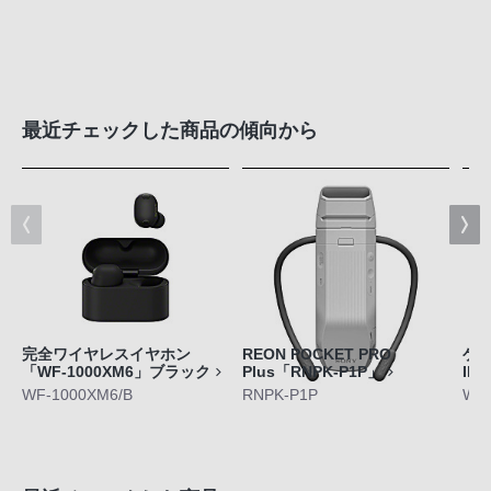
最近チェックした商品の傾向から
完全ワイヤレスイヤホン
REON POCKET PRO
ゲ
「WF-1000XM6」ブラック
Plus「RNPK-P1P」
IN
WF-1000XM6/B
RNPK-P1P
WF-