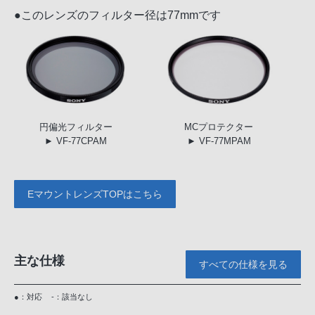
●このレンズのフィルター径は77mmです
円偏光
フィルター
MC
プロテクター
► VF-77CPAM
► VF-77MPAM
EマウントレンズTOPはこちら
主な仕様
すべての仕様を見る
●：対応
-：該当なし