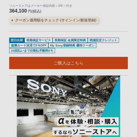
ソニーストアはメーカー保証内容
＜3年＞
付き
364,100
円(税込)
クーポン適用額をチェック (サインイン/新規登録)
翌日出荷
長期保証サービス
長期保証 会員限定特典
残価設定クレジット
提携カード決済で3％OFF
My Sony登録特典 優待クーポン
24回払いまで分割払手数料0％
ご購入はこちら