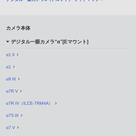
カメラ本体
デジタル一眼カメラ“α”[Eマウント]
α1 II
α1
α9 III
α7R V
α7R IV（ILCE-7RM4A）
α7S III
α7 V