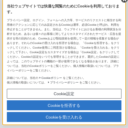
FE 135mm F1.8 GM
当社ウェブサイトでは快適な閲覧のためにCookieを利用しておりま
す。
FE 300mm F2.8 GM OSS
プライバシー設定、ログイン、フォームへの入力等、サービスのリクエストに相当する利
用者のアクションに応じてのみ設定されるCookieは通常、必須Cookieと呼ばれ、利用を
FE 400mm F2.8 GM OSS
停止することができません。また、当社は、ウェブサイトにおけるお客様の利用状況を分
析するため、あるいは個々のお客様に対してよりカスタマイズされたサービス・広告を提
供する等の目的のため、Cookieおよび類似技術を使用して一定の情報を収集する場合が
FE 600mm F4 GM OSS
あります。それらのCookieの受け入れを拒否する場合は、「Cookieを拒否する」をクリ
ックしてください。Cookie使用にご同意頂ける場合は、「Cookieを受け入れる」をクリ
E 11mm F1.8
ックして下さい。Cookie設定をカスタマイズする場合は「Cookie設定」をクリックして
ください。Cookieの設定をいつでも管理することができます。選択したCookieの設定に
よっては、このウェブサイトの機能の一部が使用できなくなる場合があります。 詳細に
E 15mm F1.4 G
ついては、当社のCookieポリシーをご覧ください。個人情報の取扱いについては、プラ
イバシーポリシーをご覧ください。
E16mm F2.8
詳細については、当社の
Cookieポリシー
をご覧ください。
個人情報の取扱いについては、
プライバシーポリシー
をご覧ください。
E 20mm F2.8
Cookie設定
Sonnar T＊ E 24mm F1.8 ZA
Cookieを拒否する
E 35mm F1.8 OSS
Cookieを受け入れる
E 50mm F1.8 OSS