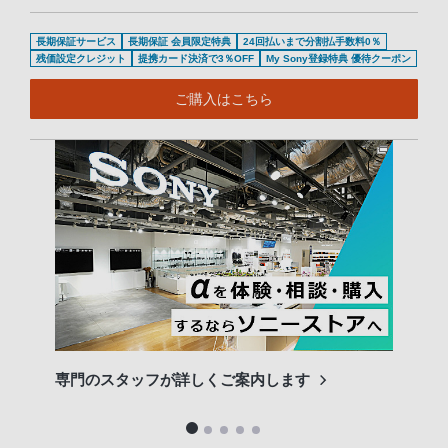
長期保証サービス
長期保証 会員限定特典
24回払いまで分割払手数料0％
残価設定クレジット
提携カード決済で3％OFF
My Sony登録特典 優待クーポン
ご購入はこちら
専門のスタッフが詳しくご案内します
長期
便利