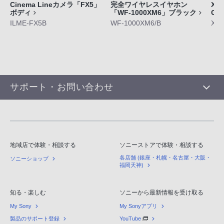
Cinema Lineカメラ「FX5」
完全ワイヤレスイヤホン
Xpe
ボディ
「WF-1000XM6」ブラック
GE
ILME-FX5B
WF-1000XM6/B
XQ-
サポート・お問い合わせ
地域店で体験・相談する
ソニーストアで体験・相談する
各店舗 (銀座・札幌・名古屋・大阪・
ソニーショップ
福岡天神)
知る・楽しむ
ソニーから最新情報を受け取る
My Sony
My Sonyアプリ
製品のサポート登録
YouTube