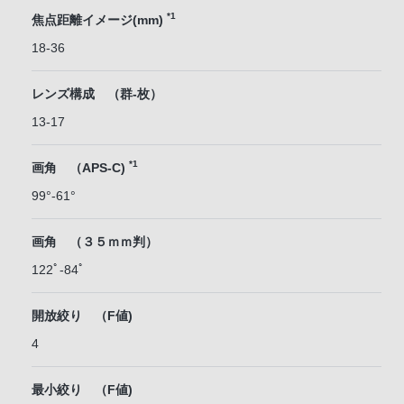
*1
焦点距離イメージ(mm)
18-36
レンズ構成 （群-枚）
13-17
*1
画角 （APS-C)
99°-61°
画角 （３５ｍｍ判）
122ﾟ-84ﾟ
開放絞り （F値)
4
最小絞り （F値)