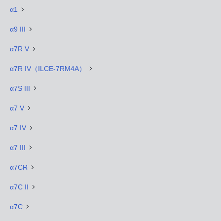
α1
α9 III
α7R V
α7R IV（ILCE-7RM4A）
α7S III
α7 V
α7 IV
α7 III
α7CR
α7C II
α7C