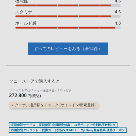
機能性
4.5
スタミナ
4.6
ホールド感
4.8
すべてのレビューをみる（全14件）
ソニーストアで購入すると
ソニーストアはメーカー保証内容
＜3年＞
付き
272,800
円(税込)
クーポン適用額をチェック (サインイン/新規登録)
長期保証サービス
長期保証 会員限定特典
24回払いまで分割払手数料0％
残価設定クレジット
提携カード決済で3％OFF
My Sony登録特典 優待クーポン