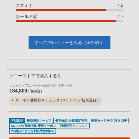
スタミナ
4.2
ホールド感
4.7
すべてのレビューをみる（全26件）
ソニーストアで購入すると
ソニーストアはメーカー保証内容
＜3年＞
付き
184,800
円(税込)
クーポン適用額をチェック (サインイン/新規登録)
翌日出荷
長期保証サービス
長期保証 会員限定特典
提携カード決済で3％OFF
My Sony登録特典 優待クーポン
残価設定クレジット
24回払いまで分割払手数料0％