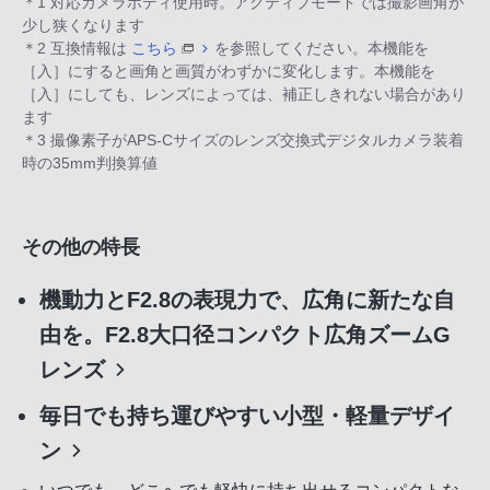
＊1 対応カメラボディ使用時。アクティブモードでは撮影画角が
少し狭くなります
＊2 互換情報は
こちら
を参照してください。本機能を
［入］にすると画角と画質がわずかに変化します。本機能を
［入］にしても、レンズによっては、補正しきれない場合があり
ます
＊3 撮像素子がAPS-Cサイズのレンズ交換式デジタルカメラ装着
時の35mm判換算値
その他の特長
機動力とF2.8の表現力で、広角に新たな自
由を。F2.8大口径コンパクト広角ズームG
レンズ
毎日でも持ち運びやすい小型・軽量デザイ
ン