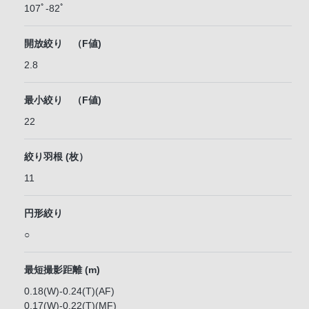
107ﾟ-82ﾟ
開放絞り （F値)
2.8
最小絞り （F値)
22
絞り羽根 (枚）
11
円形絞り
○
最短撮影距離 (m)
0.18(W)-0.24(T)(AF)
0.17(W)-0.22(T)(MF)