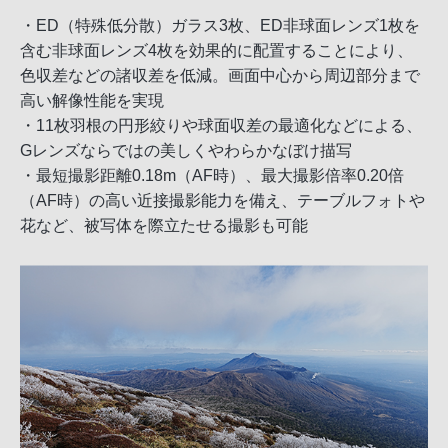
・ED（特殊低分散）ガラス3枚、ED非球面レンズ1枚を
含む非球面レンズ4枚を効果的に配置することにより、
色収差などの諸収差を低減。画面中心から周辺部分まで
高い解像性能を実現
・11枚羽根の円形絞りや球面収差の最適化などによる、
Gレンズならではの美しくやわらかなぼけ描写
・最短撮影距離0.18m（AF時）、最大撮影倍率0.20倍
（AF時）の高い近接撮影能力を備え、テーブルフォトや
花など、被写体を際立たせる撮影も可能