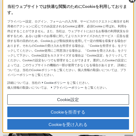
ソニーストアの商品を検索
当社ウェブサイトでは快適な閲覧のためにCookieを利用しておりま
す。
プライバシー設定、ログイン、フォームへの入力等、サービスのリクエストに相当する利
用者のアクションに応じてのみ設定されるCookieは通常、必須Cookieと呼ばれ、利用を
ソニーショップ(ソニーストア 取次店)
停止することができません。また、当社は、ウェブサイトにおけるお客様の利用状況を分
析するため、あるいは個々のお客様に対してよりカスタマイズされたサービス・広告を提
ソニーストアでのお買い物情報
供する等の目的のため、Cookieおよび類似技術を使用して一定の情報を収集する場合が
（My Sony マイページ）
あります。それらのCookieの受け入れを拒否する場合は、「Cookieを拒否する」をクリ
ックしてください。Cookie使用にご同意頂ける場合は、「Cookieを受け入れる」をクリ
ソニーストア ご利用ガイド
ックして下さい。Cookie設定をカスタマイズする場合は「Cookie設定」をクリックして
ください。Cookieの設定をいつでも管理することができます。選択したCookieの設定に
オーナーレビューのご案内
よっては、このウェブサイトの機能の一部が使用できなくなる場合があります。 詳細に
ついては、当社のCookieポリシーをご覧ください。個人情報の取扱いについては、プラ
イバシーポリシーをご覧ください。
詳細については、当社の
Cookieポリシー
をご覧ください。
個人情報の取扱いについては、
プライバシーポリシー
をご覧ください。
Cookie設定
Cookieを拒否する
最近チェックした商品の傾向から
Cookieを受け入れる