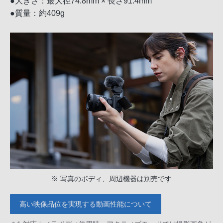
●大きさ：最大径74.8mm × 長さ91.4mm
●質量：約409g
※ 写真のボディ、周辺機器は別売です
高い映像品位を実現する動画性能について