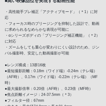
■高い映像品位を実現する動画性能
・高性能手ブレ補正「アクティブモード」（＊1）に対
応
・フォーカス時のブリージングを抑制した設計で、動画
に求められるなめらかな表現が可能に
・αシリーズボディの「ブリージング補正機能」（＊2）
に対応
・ズームをしても重心が変わりにくい設計のため、ジン
バル撮影時、安定した動画撮影が可能
●レンズ構成：13群16枚
●最短撮影距離：0.18m（ワイド端）-0.24m（テレ端）
（AF時）、0.17m（ワイド端）-0.22m（テレ端）（MF
時）
●最大撮影倍率：0.20倍（AF時）、0.23倍（MF時）
●焦点距離イメージ：24-37.5mm（＊3）
●フィルター径：67mm