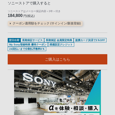
ソニーストアで購入すると
ソニーストアはメーカー保証内容
＜3年＞
付き
184,800
円(税込)
クーポン適用額をチェック (サインイン/新規登録)
翌日出荷
長期保証サービス
長期保証 会員限定特典
提携カード決済で3％OFF
My Sony登録特典 優待クーポン
残価設定クレジット
24回払いまで分割払手数料0％
ご購入はこちら