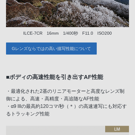
ILCE-7CR 16mm 1/400秒 F11.0 ISO200
Gレンズならではの高い描写性能について
■ボディの高速性能を引き出すAF性能
・最適化された2基のリニアモーターと高度なレンズ制
御による、高速・高精度・高追随なAF性能
・α9 IIIの最高約120コマ/秒（＊）の高速連写にも対応す
るトラッキング性能