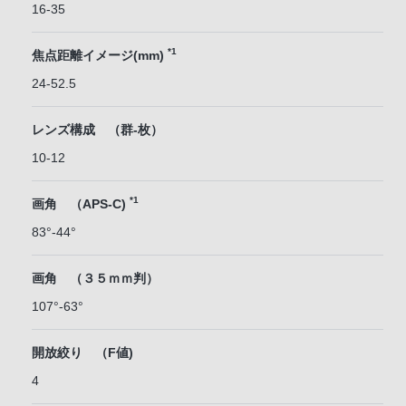
16-35
*1
焦点距離イメージ(mm)
24-52.5
レンズ構成 （群-枚）
10-12
*1
画角 （APS-C)
83°-44°
画角 （３５ｍｍ判）
107°-63°
開放絞り （F値)
4