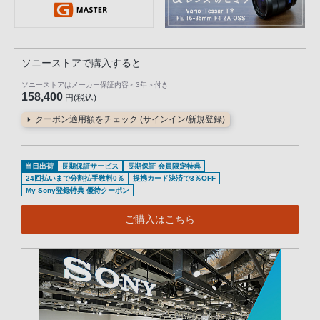
ソニーストアで購入すると
ソニーストアはメーカー保証内容
＜3年＞
付き
158,400
円(税込)
クーポン適用額をチェック (サインイン/新規登録)
当日出荷
長期保証サービス
長期保証 会員限定特典
24回払いまで分割払手数料0％
提携カード決済で3％OFF
My Sony登録特典 優待クーポン
ご購入はこちら