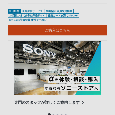
当日出荷
長期保証サービス
長期保証 会員限定特典
24回払いまで分割払手数料0％
提携カード決済で3％OFF
My Sony登録特典 優待クーポン
ご購入はこちら
専門のスタッフが詳しくご案内します
長期
便利