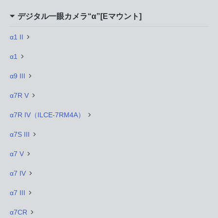
デジタル一眼カメラ“α”[Eマウント]
α1 II
α1
α9 III
α7R V
α7R IV（ILCE-7RM4A）
α7S III
α7 V
α7 IV
α7 III
α7CR