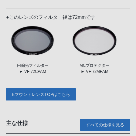
●このレンズのフィルター径は72mmです
円偏光
フィルター
MC
プロテクター
► VF-72CPAM
► VF-72MPAM
EマウントレンズTOPはこちら
主な仕様
すべての仕様を見る