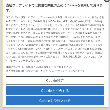
E PZ 18-200mm F3.5-6.3 OSS
当社ウェブサイトでは快適な閲覧のためにCookieを利用しておりま
す。
E 55-210mm F4.5-6.3 OSS
プライバシー設定、ログイン、フォームへの入力等、サービスのリクエストに相当する利
E 70-350mm F4.5-6.3 G OSS
用者のアクションに応じてのみ設定されるCookieは通常、必須Cookieと呼ばれ、利用を
停止することができません。また、当社は、ウェブサイトにおけるお客様の利用状況を分
析するため、あるいは個々のお客様に対してよりカスタマイズされたサービス・広告を提
単焦点レンズ（Eマウント用）
供する等の目的のため、Cookieおよび類似技術を使用して一定の情報を収集する場合が
あります。それらのCookieの受け入れを拒否する場合は、「Cookieを拒否する」をクリ
ックしてください。Cookie使用にご同意頂ける場合は、「Cookieを受け入れる」をクリ
FE 14mm F1.8 GM
ックして下さい。Cookie設定をカスタマイズする場合は「Cookie設定」をクリックして
ください。Cookieの設定をいつでも管理することができます。選択したCookieの設定に
FE 16mm F1.8 G
よっては、このウェブサイトの機能の一部が使用できなくなる場合があります。 詳細に
ついては、当社のCookieポリシーをご覧ください。個人情報の取扱いについては、プラ
イバシーポリシーをご覧ください。
FE 20mm F1.8 G
詳細については、当社の
Cookieポリシー
をご覧ください。
個人情報の取扱いについては、
プライバシーポリシー
をご覧ください。
FE 24mm F1.4 GM
Cookie設定
FE 24mm F2.8 G
Cookieを拒否する
FE 28mm F2
Cookieを受け入れる
FE 35mm F1.4 GM