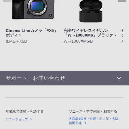
Cinema Lineカメラ「FX5」
完全ワイヤレスイヤホン
Xpe
ボディ
「WF-1000XM6」ブラック
GE
ILME-FX5B
WF-1000XM6/B
XQ-
サポート・お問い合わせ
地域店で体験・相談する
ソニーストアで体験・相談する
各店舗 (銀座・札幌・名古屋・大阪・
ソニーショップ
福岡天神)