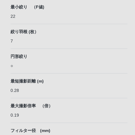
最小絞り （F値)
22
絞り羽根 (枚）
7
円形絞り
○
最短撮影距離 (m)
0.28
最大撮影倍率 （倍）
0.19
フィルター径 (mm)