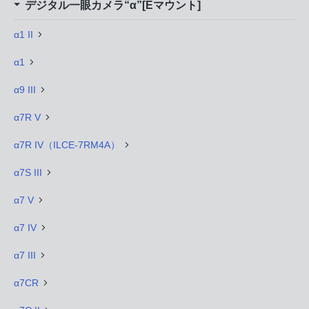
デジタル一眼カメラ“α”[Eマウント]
α1 II
α1
α9 III
α7R V
α7R IV（ILCE-7RM4A）
α7S III
α7 V
α7 IV
α7 III
α7CR