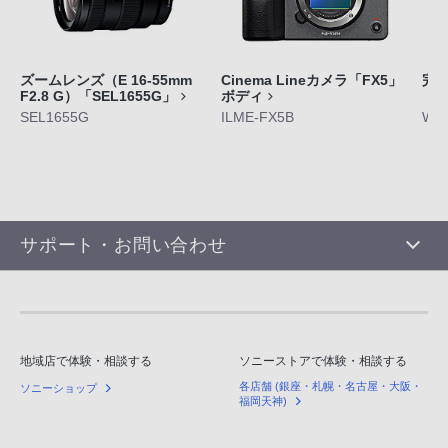
ズームレンズ（E 16-55mm
Cinema Lineカメラ「FX5」
完
F2.8 G）「SEL1655G」
ボディ
「W
SEL1655G
ILME-FX5B
WF-
サポート・お問い合わせ
地域店で体験・相談する
ソニーストアで体験・相談する
各店舗 (銀座・札幌・名古屋・大阪・
ソニーショップ
福岡天神)