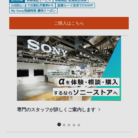
翌日出荷
長期保証サービス
長期保証 会員限定特典
24回払いまで分割払手数料0％
提携カード決済で3％OFF
My Sony登録特典 優待クーポン
ご購入はこちら
専門のスタッフが詳しくご案内します
長期
便利