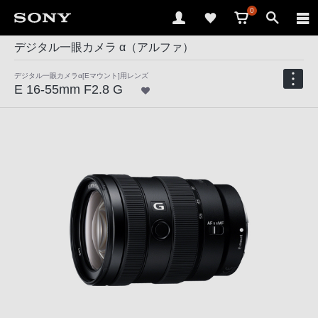
0
デジタル一眼カメラ α（アルファ）
デジタル一眼カメラα[Eマウント]用レンズ
E 16-55mm F2.8 G