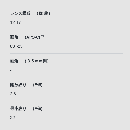
レンズ構成 （群-枚）
12-17
*1
画角 （APS-C)
83°-29°
画角 （３５ｍｍ判）
-
開放絞り （F値)
2.8
最小絞り （F値)
22