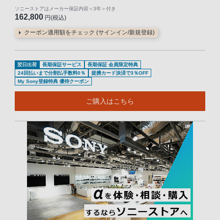
ソニーストアはメーカー保証内容
＜3年＞
付き
162,800
円(税込)
クーポン適用額をチェック (サインイン/新規登録)
翌日出荷
長期保証サービス
長期保証 会員限定特典
24回払いまで分割払手数料0％
提携カード決済で3％OFF
My Sony登録特典 優待クーポン
ご購入はこちら