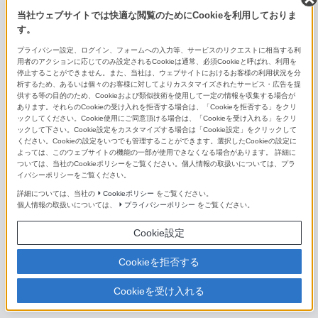
E 55-210mm F4.5-6.3 OSS
当社ウェブサイトでは快適な閲覧のためにCookieを利用しておりま
す。
E 70-350mm F4.5-6.3 G OSS
プライバシー設定、ログイン、フォームへの入力等、サービスのリクエストに相当する利
用者のアクションに応じてのみ設定されるCookieは通常、必須Cookieと呼ばれ、利用を
単焦点レンズ（Eマウント用）
停止することができません。また、当社は、ウェブサイトにおけるお客様の利用状況を分
析するため、あるいは個々のお客様に対してよりカスタマイズされたサービス・広告を提
供する等の目的のため、Cookieおよび類似技術を使用して一定の情報を収集する場合が
FE 14mm F1.8 GM
あります。それらのCookieの受け入れを拒否する場合は、「Cookieを拒否する」をクリ
ックしてください。Cookie使用にご同意頂ける場合は、「Cookieを受け入れる」をクリ
ックして下さい。Cookie設定をカスタマイズする場合は「Cookie設定」をクリックして
FE 16mm F1.8 G
ください。Cookieの設定をいつでも管理することができます。選択したCookieの設定に
よっては、このウェブサイトの機能の一部が使用できなくなる場合があります。 詳細に
FE 20mm F1.8 G
ついては、当社のCookieポリシーをご覧ください。個人情報の取扱いについては、プラ
イバシーポリシーをご覧ください。
FE 24mm F1.4 GM
詳細については、当社の
Cookieポリシー
をご覧ください。
個人情報の取扱いについては、
プライバシーポリシー
をご覧ください。
FE 24mm F2.8 G
Cookie設定
FE 28mm F2
Cookieを拒否する
FE 35mm F1.4 GM
Cookieを受け入れる
Distagon T* FE 35mm F1.4 ZA