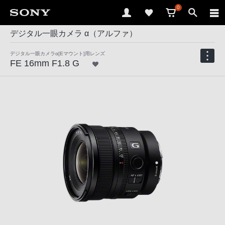
0
デジタル一眼カメラ α（アルファ）
デジタル一眼カメラα[Eマウント]用レンズ
FE 16mm F1.8 G