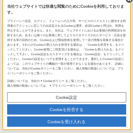
当社ウェブサイトでは快適な閲覧のためにCookieを利用しておりま
す。
最近チェックした商品の傾向から
プライバシー設定、ログイン、フォームへの入力等、サービスのリクエストに相当する利
用者のアクションに応じてのみ設定されるCookieは通常、必須Cookieと呼ばれ、利用を
停止することができません。また、当社は、ウェブサイトにおけるお客様の利用状況を分
析するため、あるいは個々のお客様に対してよりカスタマイズされたサービス・広告を提
供する等の目的のため、Cookieおよび類似技術を使用して一定の情報を収集する場合が
あります。それらのCookieの受け入れを拒否する場合は、「Cookieを拒否する」をクリ
ックしてください。Cookie使用にご同意頂ける場合は、「Cookieを受け入れる」をクリ
ックして下さい。Cookie設定をカスタマイズする場合は「Cookie設定」をクリックして
ください。Cookieの設定をいつでも管理することができます。選択したCookieの設定に
よっては、このウェブサイトの機能の一部が使用できなくなる場合があります。 詳細に
ついては、当社のCookieポリシーをご覧ください。個人情報の取扱いについては、プラ
イバシーポリシーをご覧ください。
ズームレンズ（FE 16-25mm
単焦点レンズ（FE 20mm
単焦
詳細については、当社の
Cookieポリシー
をご覧ください。
F2.8 G）「SEL1625G」
F1.8 G)「SEL20F18G」
F1
個人情報の取扱いについては、
プライバシーポリシー
をご覧ください。
SEL1625G
SEL20F18G
SE
Cookie設定
Cookieを拒否する
最近チェックした商品
Cookieを受け入れる