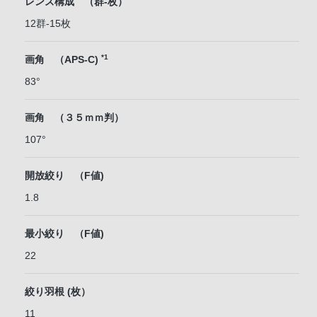
レンズ構成 （群-枚）
12群-15枚
*1
画角 （APS-C)
83°
画角 （３５ｍｍ判）
107°
開放絞り （F値)
1.8
最小絞り （F値)
22
絞り羽根 (枚）
11