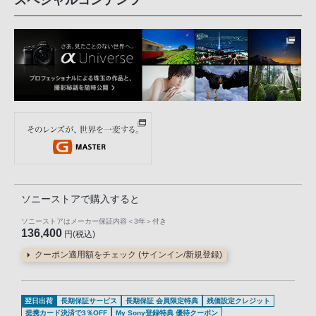
ソニーストアで購入すると
ソニーストアはメーカー保証内容
＜3年＞
付き
136,400
円(税込)
クーポン適用額をチェック (サインイン/新規登録)
翌日出荷
長期保証サービス
長期保証 会員限定特典
残価設定クレジット
提携カード決済で3％OFF
My Sony登録特典 優待クーポン