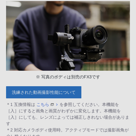
※ 写真のボディは別売のFX3です
洗練された動画撮影性能について
＊1 互換情報は
こちら
を参照してください。本機能を
［入］にすると画角と画質がわずかに変化します。本機能を
［入］にしても、レンズによっては補正しきれない場合がありま
す
＊2 対応カメラボディ使用時。アクティブモードでは撮影画角が