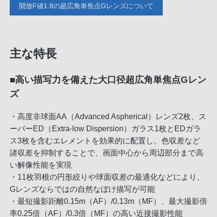
開放F値1.8の超広角単焦点Gレンズについて
主な特長
■高い描写力を備えた大口径超広角単焦点Gレン
ズ
・高度非球面AA（Advanced Aspherical）レンズ2枚、ス
ーパーED（Extra-low Dispersion）ガラス1枚とEDガラ
ス3枚を含むエレメントを効果的に配置し、色収差など
諸収差を抑制することで、画面中心から周辺部分まで高
い解像性能を実現
・11枚羽根の円形絞りや球面収差の最適化などにより、
Gレンズならではの自然なぼけ描写が可能
・最短撮影距離0.15m（AF）/0.13m（MF）、最大撮影倍
率0.25倍（AF）/0.3倍（MF）の高い近接撮影性能