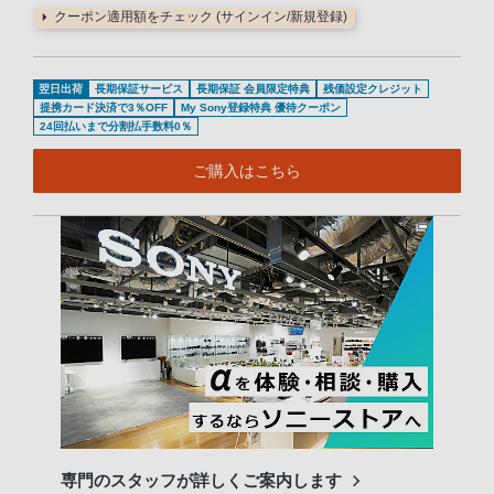
クーポン適用額をチェック (サインイン/新規登録)
翌日出荷
長期保証サービス
長期保証 会員限定特典
残価設定クレジット
提携カード決済で3％OFF
My Sony登録特典 優待クーポン
24回払いまで分割払手数料0％
ご購入はこちら
専門のスタッフが詳しくご案内します
長期