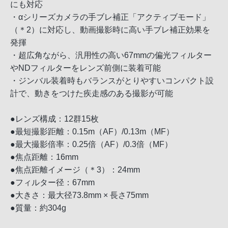
にも対応
・αシリーズカメラの手ブレ補正「アクティブモード」
（＊2）に対応し、動画撮影時に高い手ブレ補正効果を
発揮
・超広角ながら、汎用性の高い67mmの偏光フィルター
やNDフィルターをレンズ前側に装着可能
・ジンバル装着時もバランスがとりやすいコンパクト設
計で、動きをつけた疾走感のある撮影が可能
●レンズ構成：12群15枚
●最短撮影距離：0.15m（AF）/0.13m（MF）
●最大撮影倍率：0.25倍（AF）/0.3倍（MF）
●焦点距離：16mm
●焦点距離イメージ（＊3）：24mm
●フィルター径：67mm
●大きさ：最大径73.8mm × 長さ75mm
●質量：約304g