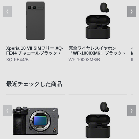
Xperia 10 VII SIMフリー XQ-
完全ワイヤレスイヤホン
イン
FE44 チャコールブラック
「WF-1000XM6」ブラック
M5
XQ-FE44/B
WF-1000XM6/B
IER
最近チェックした商品