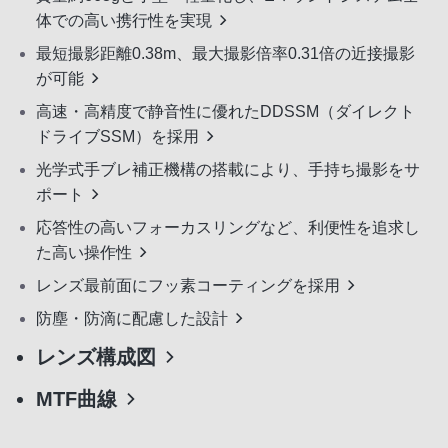
体での高い携行性を実現
最短撮影距離0.38m、最大撮影倍率0.31倍の近接撮影
が可能
高速・高精度で静音性に優れたDDSSM（ダイレクト
ドライブSSM）を採用
光学式手ブレ補正機構の搭載により、手持ち撮影をサ
ポート
応答性の高いフォーカスリングなど、利便性を追求し
た高い操作性
レンズ最前面にフッ素コーティングを採用
防塵・防滴に配慮した設計
レンズ構成図
MTF曲線