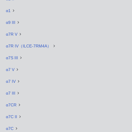
α1
α9 III
α7R V
α7R IV（ILCE-7RM4A）
α7S III
α7 V
α7 IV
α7 III
α7CR
α7C II
α7C