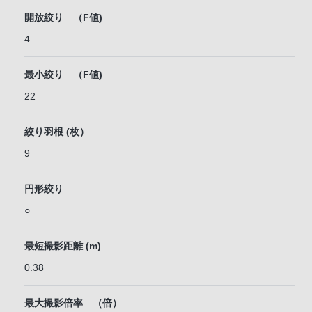
開放絞り （F値)
4
最小絞り （F値)
22
絞り羽根 (枚）
9
円形絞り
○
最短撮影距離 (m)
0.38
最大撮影倍率 （倍）