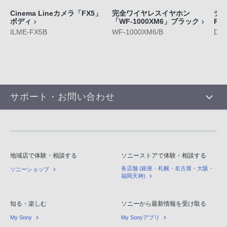
Cinema Lineカメラ「FX5」
完全ワイヤレスイヤホン
デジ
ボディ
「WF-1000XM6」ブラック
RX
ILME-FX5B
WF-1000XM6/B
DS
サポート・お問い合わせ
地域店で体験・相談する
ソニーストアで体験・相談する
各店舗 (銀座・札幌・名古屋・大阪・
ソニーショップ
福岡天神)
知る・楽しむ
ソニーから最新情報を受け取る
My Sony
My Sonyアプリ