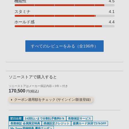
機能性
4.5
スタミナ
4.1
ホールド感
4.4
すべてのレビューをみる（全196件）
ソニーストアで購入すると
ソニーストアはメーカー保証内容
＜3年＞
付き
170,500
円(税込)
クーポン適用額をチェック (サインイン/新規登録)
翌日出荷
24回払いまで分割払手数料0％
長期保証サービス
長期保証 会員限定特典
残価設定クレジット
提携カード決済で3％OFF
My Sony登録特典 優待クーポン