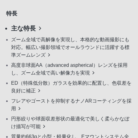
特長
主な特長
ズーム全域で高解像を実現し、本格的な動画撮影にも
対応。幅広い撮影領域でオールラウンドに活躍する標
準ズームレンズ
高度非球面AA（advanced aspherical）レンズを採用
し、ズーム全域で高い解像力を実現
ED（特殊低分散）ガラスを効果的に配置し、色収差を
良好に補正
フレアやゴーストを抑制するナノARコーティングを採
用
円形絞りや球面収差形状の最適化で美しく柔らかなぼ
け描写が可能
質量約663gと小型・軽量化し、Eマウントシステム全