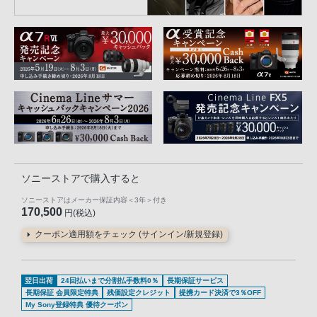
ソニーストアで購入すると
ソニーストアはメーカー保証内容
＜3年＞
付き
170,500
円(税込)
クーポン適用額をチェック (サインイン/新規登録)
翌日出荷
24回払いまで分割払手数料0％
長期保証サービス
長期保証 会員限定特典
残価設定クレジット
提携カード決済で3％OFF
My Sony登録特典 優待クーポン