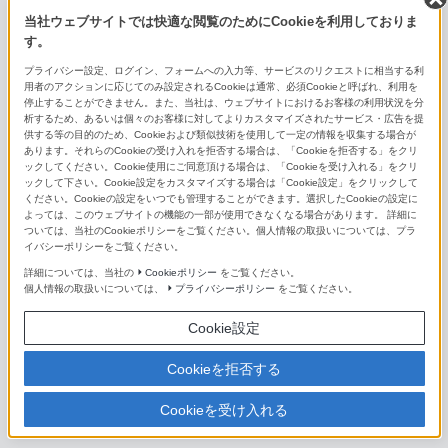
E 70-350mm F4.5-6.3 G OSS
当社ウェブサイトでは快適な閲覧のためにCookieを利用しておりま
す。
単焦点レンズ（Eマウント用）
プライバシー設定、ログイン、フォームへの入力等、サービスのリクエストに相当する利
用者のアクションに応じてのみ設定されるCookieは通常、必須Cookieと呼ばれ、利用を
FE 14mm F1.8 GM
停止することができません。また、当社は、ウェブサイトにおけるお客様の利用状況を分
析するため、あるいは個々のお客様に対してよりカスタマイズされたサービス・広告を提
FE 16mm F1.8 G
供する等の目的のため、Cookieおよび類似技術を使用して一定の情報を収集する場合が
あります。それらのCookieの受け入れを拒否する場合は、「Cookieを拒否する」をクリ
ックしてください。Cookie使用にご同意頂ける場合は、「Cookieを受け入れる」をクリ
FE 20mm F1.8 G
ックして下さい。Cookie設定をカスタマイズする場合は「Cookie設定」をクリックして
ください。Cookieの設定をいつでも管理することができます。選択したCookieの設定に
FE 24mm F1.4 GM
よっては、このウェブサイトの機能の一部が使用できなくなる場合があります。 詳細に
ついては、当社のCookieポリシーをご覧ください。個人情報の取扱いについては、プラ
イバシーポリシーをご覧ください。
FE 24mm F2.8 G
詳細については、当社の
Cookieポリシー
をご覧ください。
個人情報の取扱いについては、
プライバシーポリシー
をご覧ください。
FE 28mm F2
Cookie設定
FE 35mm F1.4 GM
Cookieを拒否する
Distagon T* FE 35mm F1.4 ZA
Cookieを受け入れる
FE 35mm F1.8