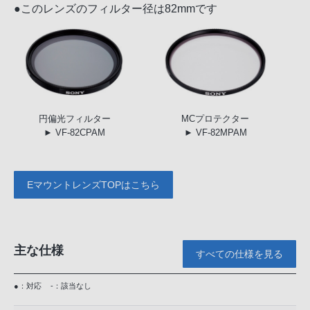
●このレンズのフィルター径は82mmです
円偏光
フィルター
MC
プロテクター
► VF-82CPAM
► VF-82MPAM
EマウントレンズTOPはこちら
主な仕様
すべての仕様を見る
●：対応
-：該当なし