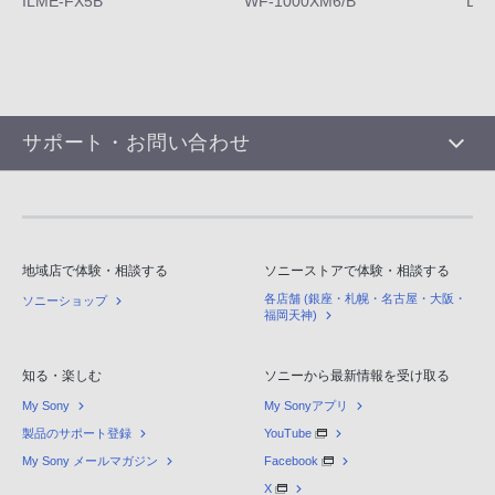
ILME-FX5B
WF-1000XM6/B
DS
サポート・お問い合わせ
地域店で体験・相談する
ソニーストアで体験・相談する
各店舗 (銀座・札幌・名古屋・大阪・
ソニーショップ
福岡天神)
知る・楽しむ
ソニーから最新情報を受け取る
My Sony
My Sonyアプリ
製品のサポート登録
YouTube
My Sony メールマガジン
Facebook
X