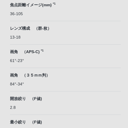
*1
焦点距離イメージ(mm)
36-105
レンズ構成 （群-枚）
13-18
*1
画角 （APS-C)
61°-23°
画角 （３５ｍｍ判）
84°-34°
開放絞り （F値)
2.8
最小絞り （F値)