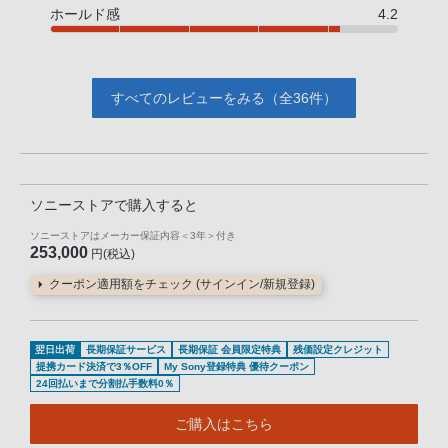
ホールド感
4.2
すべてのレビューをみる（全36件）
ソニーストアで購入すると
ソニーストアはメーカー保証内容
＜3年＞
付き
253,000
円(税込)
クーポン適用額をチェック (サインイン/新規登録)
翌日出荷
長期保証サービス
長期保証 会員限定特典
残価設定クレジット
提携カード決済で3％OFF
My Sony登録特典 優待クーポン
24回払いまで分割払手数料0％
ご購入はこちら