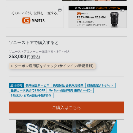
ソニーストアで購入すると
ソニーストアはメーカー保証内容
＜3年＞
付き
253,000
円(税込)
クーポン適用額をチェック (サインイン/新規登録)
翌日出荷
長期保証サービス
長期保証 会員限定特典
残価設定クレジット
提携カード決済で3％OFF
My Sony登録特典 優待クーポン
24回払いまで分割払手数料0％
ご購入はこちら