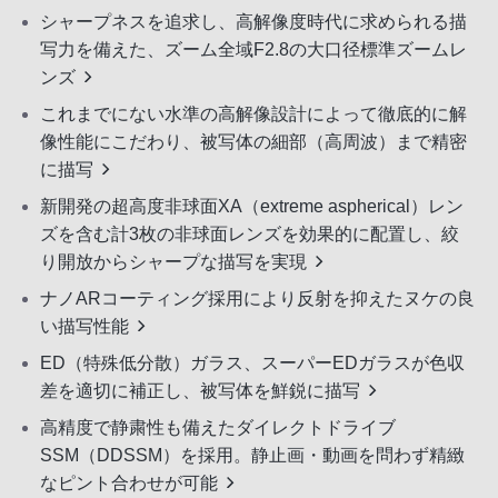
シャープネスを追求し、高解像度時代に求められる描
写力を備えた、ズーム全域F2.8の大口径標準ズームレ
ンズ
これまでにない水準の高解像設計によって徹底的に解
像性能にこだわり、被写体の細部（高周波）まで精密
に描写
新開発の超高度非球面XA（extreme aspherical）レン
ズを含む計3枚の非球面レンズを効果的に配置し、絞
り開放からシャープな描写を実現
ナノARコーティング採用により反射を抑えたヌケの良
い描写性能
ED（特殊低分散）ガラス、スーパーEDガラスが色収
差を適切に補正し、被写体を鮮鋭に描写
高精度で静粛性も備えたダイレクトドライブ
SSM（DDSSM）を採用。静止画・動画を問わず精緻
なピント合わせが可能