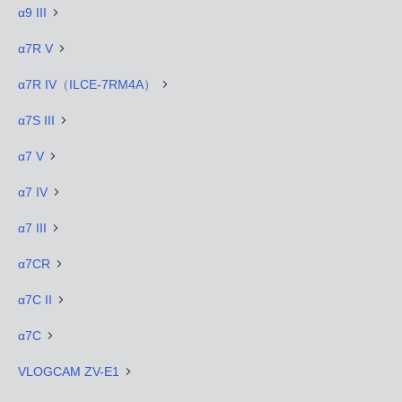
α9 III
α7R V
α7R IV（ILCE-7RM4A）
α7S III
α7 V
α7 IV
α7 III
α7CR
α7C II
α7C
VLOGCAM ZV-E1