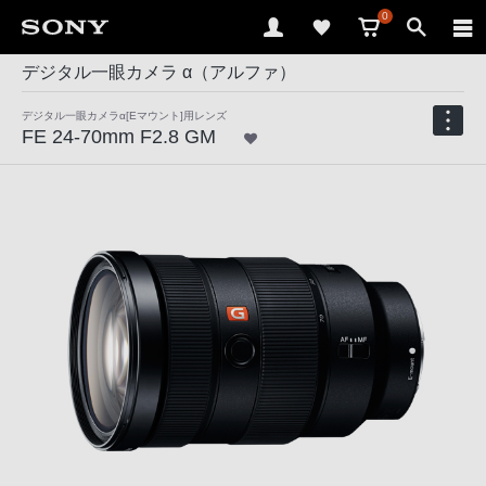
0
デジタル一眼カメラ α（アルファ）
デジタル一眼カメラα[Eマウント]用レンズ
FE 24-70mm F2.8 GM