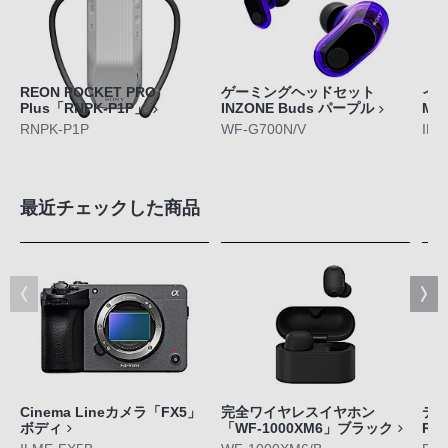
REON POCKET PRO
ゲーミングヘッドセット
イン
Plus「RNPK-P1P」
INZONE Buds パープル
M5
RNPK-P1P
WF-G700N/V
IER
最近チェックした商品
Cinema Lineカメラ「FX5」
完全ワイヤレスイヤホン
デジ
ボディ
「WF-1000XM6」ブラック
RX