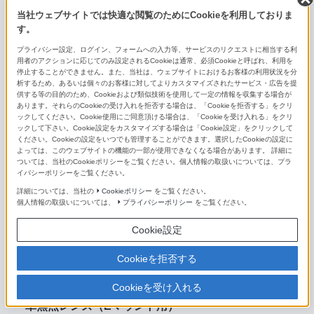
当社ウェブサイトでは快適な閲覧のためにCookieを利用しておりま
E PZ 10-20mm F4 G
す。
プライバシー設定、ログイン、フォームへの入力等、サービスのリクエストに相当する利
E PZ 16-50mm F3.5-5.6 OSS II
用者のアクションに応じてのみ設定されるCookieは通常、必須Cookieと呼ばれ、利用を
停止することができません。また、当社は、ウェブサイトにおけるお客様の利用状況を分
E 16-55mm F2.8 G
析するため、あるいは個々のお客様に対してよりカスタマイズされたサービス・広告を提
供する等の目的のため、Cookieおよび類似技術を使用して一定の情報を収集する場合が
あります。それらのCookieの受け入れを拒否する場合は、「Cookieを拒否する」をクリ
E PZ 18-105mm F4 G OSS
ックしてください。Cookie使用にご同意頂ける場合は、「Cookieを受け入れる」をクリ
ックして下さい。Cookie設定をカスタマイズする場合は「Cookie設定」をクリックして
E PZ 18-110mm F4 G OSS
ください。Cookieの設定をいつでも管理することができます。選択したCookieの設定に
よっては、このウェブサイトの機能の一部が使用できなくなる場合があります。 詳細に
ついては、当社のCookieポリシーをご覧ください。個人情報の取扱いについては、プラ
E 18-135mm F3.5-5.6 OSS
イバシーポリシーをご覧ください。
E 18-200mm F3.5-6.3 OSS LE
詳細については、当社の
Cookieポリシー
をご覧ください。
個人情報の取扱いについては、
プライバシーポリシー
をご覧ください。
E PZ 18-200mm F3.5-6.3 OSS
Cookie設定
E 55-210mm F4.5-6.3 OSS
Cookieを拒否する
E 70-350mm F4.5-6.3 G OSS
Cookieを受け入れる
単焦点レンズ（Eマウント用）