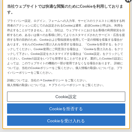
当社ウェブサイトでは快適な閲覧のためにCookieを利用しておりま
Aマウントレンズ/アクセサリーシステ
す。
ムチャート
プライバシー設定、ログイン、フォームへの入力等、サービスのリクエストに相当する利
用者のアクションに応じてのみ設定されるCookieは通常、必須Cookieと呼ばれ、利用を
停止することができません。また、当社は、ウェブサイトにおけるお客様の利用状況を分
析するため、あるいは個々のお客様に対してよりカスタマイズされたサービス・広告を提
供する等の目的のため、Cookieおよび類似技術を使用して一定の情報を収集する場合が
あります。それらのCookieの受け入れを拒否する場合は、「Cookieを拒否する」をクリ
ックしてください。Cookie使用にご同意頂ける場合は、「Cookieを受け入れる」をクリ
ックして下さい。Cookie設定をカスタマイズする場合は「Cookie設定」をクリックして
ください。Cookieの設定をいつでも管理することができます。選択したCookieの設定に
Eマウントレンズラインアップ
よっては、このウェブサイトの機能の一部が使用できなくなる場合があります。 詳細に
充実したレンズでこだわりの表現を
ついては、当社のCookieポリシーをご覧ください。個人情報の取扱いについては、プラ
イバシーポリシーをご覧ください。
詳細については、当社の
Cookieポリシー
をご覧ください。
個人情報の取扱いについては、
プライバシーポリシー
をご覧ください。
Cookie設定
Cookieを拒否する
Aマウントレンズラインアップ
充実したレンズでこだわりの表現を
Cookieを受け入れる