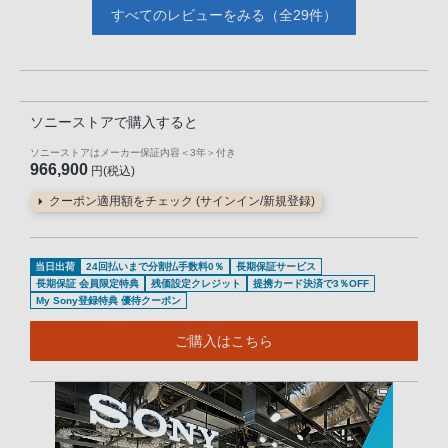
すべてのレビューをみる（全29件）
ソニーストアで購入すると
ソニーストアはメーカー保証内容
＜3年＞
付き
966,900
円(税込)
クーポン適用額をチェック (サインイン/新規登録)
当日出荷
24回払いまで分割払手数料0％
長期保証サービス
長期保証 会員限定特典
残価設定クレジット
提携カード決済で3％OFF
My Sony登録特典 優待クーポン
ご購入はこちら