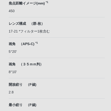
*1
焦点距離イメージ(mm)
450
レンズ構成 （群-枚）
17-21 *フィルター1枚含む
*1
画角 （APS-C)
5°20'
画角 （３５ｍｍ判）
8°10'
開放絞り （F値)
2.8
最小絞り （F値)