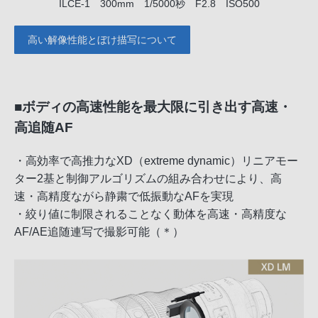
ILCE-1 300mm 1/5000秒 F2.8 ISO500
高い解像性能とぼけ描写について
■ボディの高速性能を最大限に引き出す高速・
高追随AF
・高効率で高推力なXD（extreme dynamic）リニアモー
ター2基と制御アルゴリズムの組み合わせにより、高
速・高精度ながら静粛で低振動なAFを実現
・絞り値に制限されることなく動体を高速・高精度な
AF/AE追随連写で撮影可能（＊）