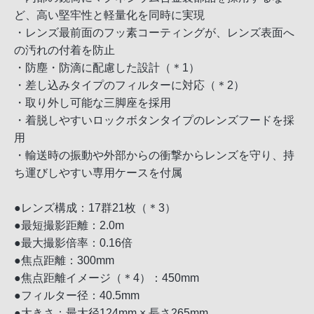
ど、高い堅牢性と軽量化を同時に実現
・レンズ最前面のフッ素コーティングが、レンズ表面へ
の汚れの付着を防止
・防塵・防滴に配慮した設計（＊1）
・差し込みタイプのフィルターに対応（＊2）
・取り外し可能な三脚座を採用
・着脱しやすいロックボタンタイプのレンズフードを採
用
・輸送時の振動や外部からの衝撃からレンズを守り、持
ち運びしやすい専用ケースを付属
●レンズ構成：17群21枚（＊3）
●最短撮影距離：2.0m
●最大撮影倍率：0.16倍
●焦点距離：300mm
●焦点距離イメージ（＊4）：450mm
●フィルター径：40.5mm
●大きさ：最大径124mm × 長さ265mm