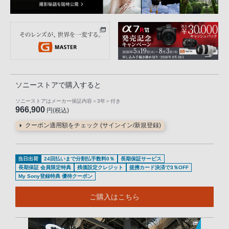
ソニーストアで購入すると
ソニーストアはメーカー保証内容
＜3年＞
付き
966,900
円(税込)
クーポン適用額をチェック (サインイン/新規登録)
当日出荷
24回払いまで分割払手数料0％
長期保証サービス
長期保証 会員限定特典
残価設定クレジット
提携カード決済で3％OFF
My Sony登録特典 優待クーポン
ご購入はこちら