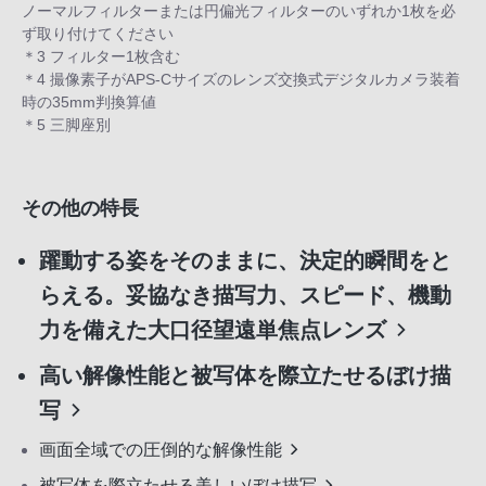
ノーマルフィルターまたは円偏光フィルターのいずれか1枚を必
ず取り付けてください
＊3 フィルター1枚含む
＊4 撮像素子がAPS-Cサイズのレンズ交換式デジタルカメラ装着
時の35mm判換算値
＊5 三脚座別
その他の特長
躍動する姿をそのままに、決定的瞬間をと
らえる。妥協なき描写力、スピード、機動
力を備えた大口径望遠単焦点レンズ
高い解像性能と被写体を際立たせるぼけ描
写
画面全域での圧倒的な解像性能
被写体を際立たせる美しいぼけ描写