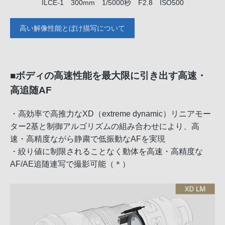
ILCE-1 300mm 1/5000秒 F2.8 ISO500
高い解像性能とぼけ描写について
■ボディの高速性能を最大限に引き出す高速・
高追随AF
・高効率で高推力なXD（extreme dynamic）リニアモー
ター2基と制御アルゴリズムの組み合わせにより、高
速・高精度ながら静粛で低振動なAFを実現
・絞り値に制限されることなく動体を高速・高精度な
AF/AE追随連写で撮影可能（＊）