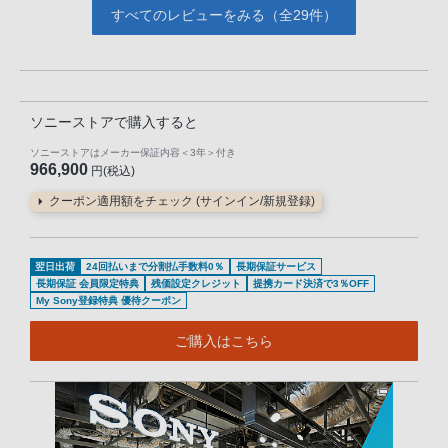
すべてのレビューをみる（全29件）
ソニーストアで購入すると
ソニーストアはメーカー保証内容
＜3年＞
付き
966,900
円(税込)
クーポン適用額をチェック (サインイン/新規登録)
翌日出荷
24回払いまで分割払手数料0％
長期保証サービス
長期保証 会員限定特典
残価設定クレジット
提携カード決済で3％OFF
My Sony登録特典 優待クーポン
ご購入はこちら