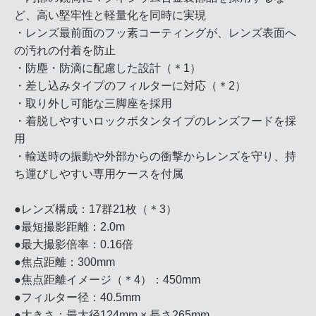
ど、高い堅牢性と軽量化を同時に実現
・レンズ最前面のフッ素コーティングが、レンズ表面へ
の汚れの付着を防止
・防塵・防滴に配慮した設計（＊1）
・差し込みタイプのフィルターに対応（＊2）
・取り外し可能な三脚座を採用
・着脱しやすいロックボタンタイプのレンズフードを採
用
・輸送時の振動や外部からの衝撃からレンズを守り、持
ち運びしやすい専用ケースを付属
●レンズ構成：17群21枚（＊3）
●最短撮影距離：2.0m
●最大撮影倍率：0.16倍
●焦点距離：300mm
●焦点距離イメージ（＊4）：450mm
●フィルター径：40.5mm
●大きさ：最大径124mm × 長さ265mm