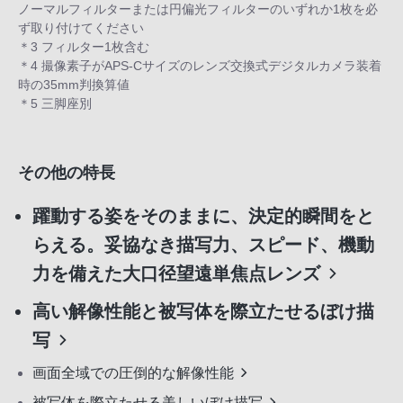
ノーマルフィルターまたは円偏光フィルターのいずれか1枚を必
ず取り付けてください
＊3 フィルター1枚含む
＊4 撮像素子がAPS-Cサイズのレンズ交換式デジタルカメラ装着
時の35mm判換算値
＊5 三脚座別
その他の特長
躍動する姿をそのままに、決定的瞬間をと
らえる。妥協なき描写力、スピード、機動
力を備えた大口径望遠単焦点レンズ
高い解像性能と被写体を際立たせるぼけ描
写
画面全域での圧倒的な解像性能
被写体を際立たせる美しいぼけ描写