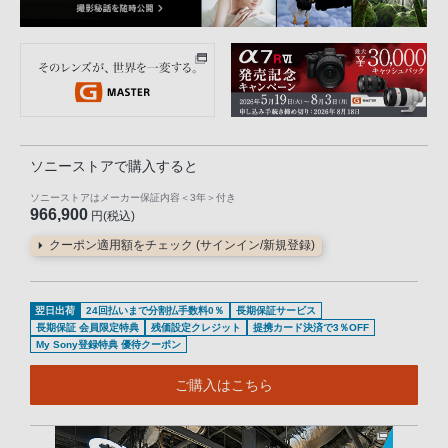
ソニーストアで購入すると
ソニーストアはメーカー保証内容
＜3年＞
付き
966,900
円(税込)
クーポン適用額をチェック (サインイン/新規登録)
翌日出荷
24回払いまで分割払手数料0％
長期保証サービス
長期保証 会員限定特典
残価設定クレジット
提携カード決済で3％OFF
My Sony登録特典 優待クーポン
ご購入はこちら