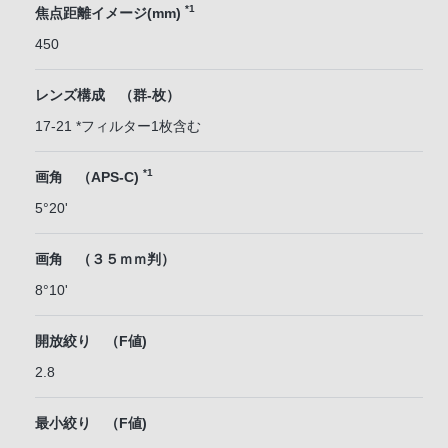
*1
焦点距離イメージ(mm)
450
レンズ構成 （群-枚）
17-21 *フィルター1枚含む
*1
画角 （APS-C)
5°20'
画角 （３５ｍｍ判）
8°10'
開放絞り （F値)
2.8
最小絞り （F値)