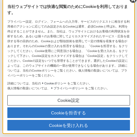
当社ウェブサイトでは快適な閲覧のためにCookieを利用しておりま
Aマウントレンズ/アクセサリーシステ
す。
ムチャート
プライバシー設定、ログイン、フォームへの入力等、サービスのリクエストに相当する利
用者のアクションに応じてのみ設定されるCookieは通常、必須Cookieと呼ばれ、利用を
停止することができません。また、当社は、ウェブサイトにおけるお客様の利用状況を分
析するため、あるいは個々のお客様に対してよりカスタマイズされたサービス・広告を提
供する等の目的のため、Cookieおよび類似技術を使用して一定の情報を収集する場合が
あります。それらのCookieの受け入れを拒否する場合は、「Cookieを拒否する」をクリ
ックしてください。Cookie使用にご同意頂ける場合は、「Cookieを受け入れる」をクリ
ックして下さい。Cookie設定をカスタマイズする場合は「Cookie設定」をクリックして
ください。Cookieの設定をいつでも管理することができます。選択したCookieの設定に
Eマウントレンズラインアップ
よっては、このウェブサイトの機能の一部が使用できなくなる場合があります。 詳細に
充実したレンズでこだわりの表現を
ついては、当社のCookieポリシーをご覧ください。個人情報の取扱いについては、プラ
イバシーポリシーをご覧ください。
詳細については、当社の
Cookieポリシー
をご覧ください。
個人情報の取扱いについては、
プライバシーポリシー
をご覧ください。
Cookie設定
Cookieを拒否する
Aマウントレンズラインアップ
充実したレンズでこだわりの表現を
Cookieを受け入れる